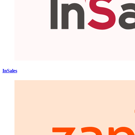
InSales