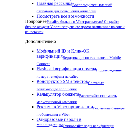
Плавная рассылка
Воспользуйтесь плавной
отправкой для повышения конверсии
Посмотреть все возможности
Подробнее
Узнайте больше о Viber рассылках! Создайте
бизнес-аккаунт Viber и запускайте промо-кампании с высокой
конверсией
Дополнительно
Мобильный ID и Клик-ОК
верификация
Верификация по технологии Mobile
Connect
Flash call верификация номера
Подтверждение
номера телефона на сайте
Конструктор SMS текстов
Составьте
вовлекающее сообщение
Калькулятор бюджета
Рассчитайте стоимость
маркетинговой кампании
Реклама в Viber приложении
Рекламные баннеры
и объявления в Viber
Одноразовые пароли в
мессенджеры
Отправляйте коды верификации