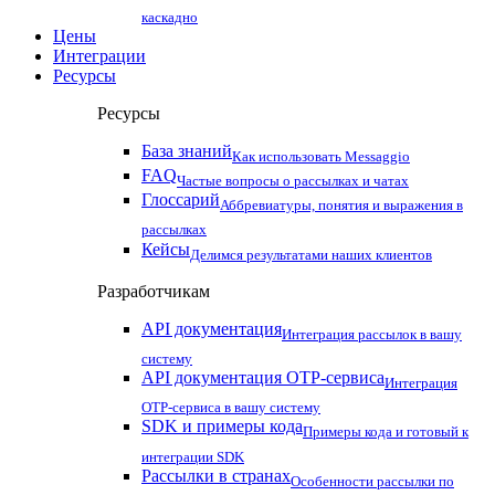
каскадно
Цены
Интеграции
Ресурсы
Ресурсы
База знаний
Как использовать Messaggio
FAQ
Частые вопросы о рассылках и чатах
Глоссарий
Аббревиатуры, понятия и выражения в
рассылках
Кейсы
Делимся результатами наших клиентов
Разработчикам
API документация
Интеграция рассылок в вашу
систему
API документация OTP-сервиса
Интеграция
OTP-сервиса в вашу систему
SDK и примеры кода
Примеры кода и готовый к
интеграции SDK
Рассылки в странах
Особенности рассылки по