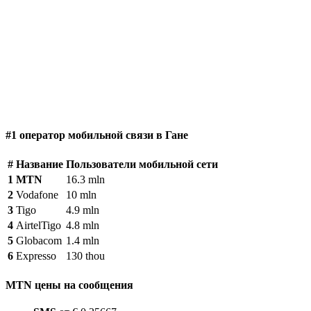
#1 оператор мобильной связи в Гане
#
Название
Пользователи мобильной сети
1
MTN
16.3 mln
2
Vodafone
10 mln
3
Tigo
4.9 mln
4
AirtelTigo
4.8 mln
5
Globacom
1.4 mln
6
Expresso
130 thou
MTN цены на сообщения