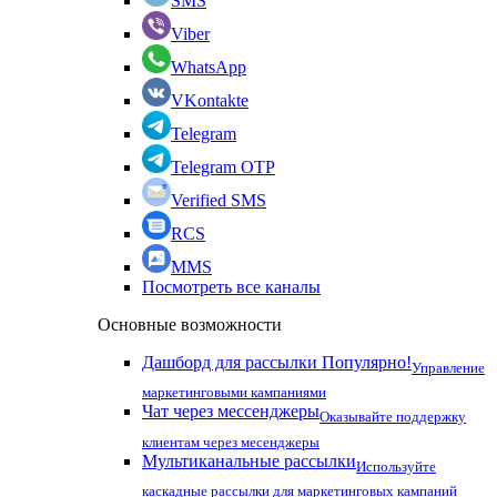
SMS
Viber
WhatsApp
VKontakte
Telegram
Telegram OTP
Verified SMS
RCS
MMS
Посмотреть все каналы
Основные возможности
Дашборд для рассылки
Популярно!
Управление
маркетинговыми кампаниями
Чат через мессенджеры
Оказывайте поддержку
клиентам через месенджеры
Мультиканальные рассылки
Используйте
каскадные рассылки для маркетинговых кампаний