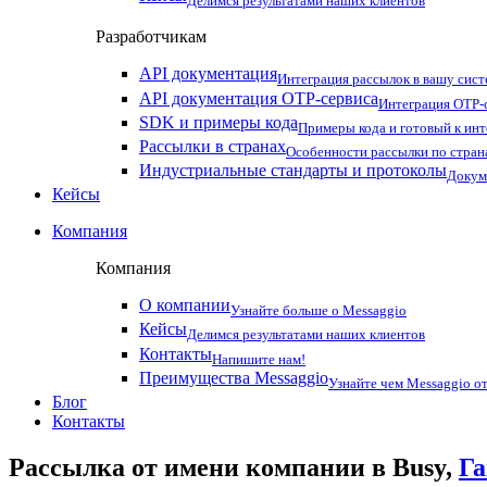
Делимся результатами наших клиентов
Разработчикам
API документация
Интеграция рассылок в вашу сис
API документация OTP-сервиса
Интеграция OTP-с
SDK и примеры кода
Примеры кода и готовый к ин
Рассылки в странах
Особенности рассылки по стран
Индустриальные стандарты и протоколы
Докум
Кейсы
Компания
Компания
О компании
Узнайте больше о Messaggio
Кейсы
Делимся результатами наших клиентов
Контакты
Напишите нам!
Преимущества Messaggio
Узнайте чем Messaggio от
Блог
Контакты
Рассылка от имени компании в Busy,
Га