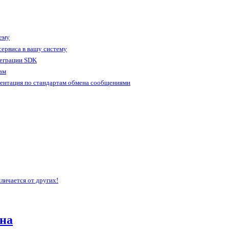
тему
ервиса в вашу систему
теграции SDK
ам
ентация по стандартам обмена сообщениями
личается от других!
на