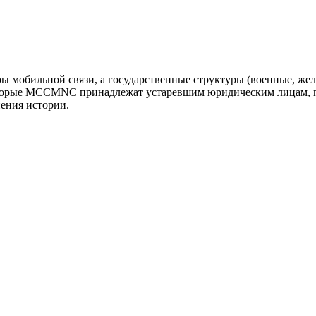
оры мобильной связи, а государственные структуры (военные, ж
оторые MCCMNC принадлежат устаревшим юридическим лицам, п
нения истории.