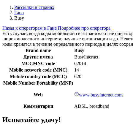
Рассылки в странах
Гана
Busy
Назад к операторам в Гане
Подробнее про оператора
Есть случаи, когда коды мобильной связи занимают не операт
широкополосного интернета, научные организации и др. Нек
коды хранятся в течение определенного периода в целях сохра
Brand name
Busy
Другие имена
BusyInternet
MCCMNC code
62014
Mobile network code (MNC)
14
Mobile country code (MCC)
620
Mobile Number Portability (MNP)
Web
www.busyinternet.com
Комментарии
ADSL, broadband
Испытайте удачу!