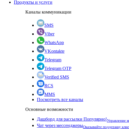
Продукты и услуги
Каналы коммуникации
SMS
Viber
WhatsApp
VKontakte
Telegram
Telegram OTP
Verified SMS
RCS
MMS
Посмотреть все каналы
Основные возможности
Дашборд для рассылки
Популярно!
Управление 
Чат через мессенджеры
Оказывайте поддержку кли