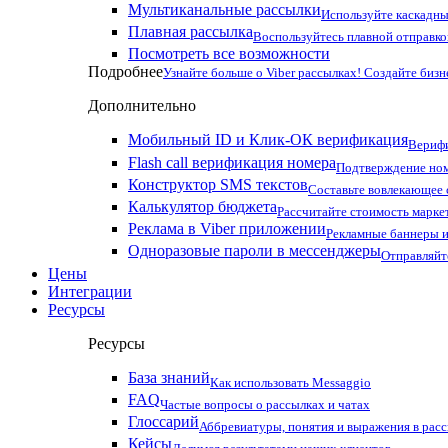
Мультиканальные рассылки
Используйте каскадны
Плавная рассылка
Воспользуйтесь плавной отправко
Посмотреть все возможности
Подробнее
Узнайте больше о Viber рассылках! Создайте бизн
Дополнительно
Мобильный ID и Клик-ОК верификация
Верифи
Flash call верификация номера
Подтверждение ном
Конструктор SMS текстов
Составьте вовлекающее
Калькулятор бюджета
Рассчитайте стоимость марке
Реклама в Viber приложении
Рекламные баннеры и
Одноразовые пароли в мессенджеры
Отправляйт
Цены
Интеграции
Ресурсы
Ресурсы
База знаний
Как использовать Messaggio
FAQ
Частые вопросы о рассылках и чатах
Глоссарий
Аббревиатуры, понятия и выражения в рас
Кейсы