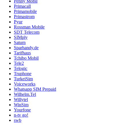
Penny Mobil
Primacall
Primamobile
Primastrom
Pyur
Rossman Mobile
SDT Telecom
SIMply
Saturn
Sparhandy.de
Tarifhaus
Tchibo Mobil
Tele2
Telogic
Truphone
TurkeiSim
Voiceworks
Whatsapp SIM Prepaid
Wilhelm.Tel
Willytel
WinSim
Yourfone
n-tv go!
swb