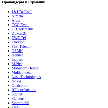
Провайдеры в Германии
1&1 Drillisch
Airdata
Arcor
CCC Event
DB Telematik
Dokom21
EWE Tel
Ericsson
First Telecom
GSMK
Helinet
Inquam
M-Net
Mobilcom Debitel
Multiconnect
Nash Technologies
Nokia
Qualcomm
RTLsurfstick.de
Sdt.net
Siemens
Smartmobil
TNG