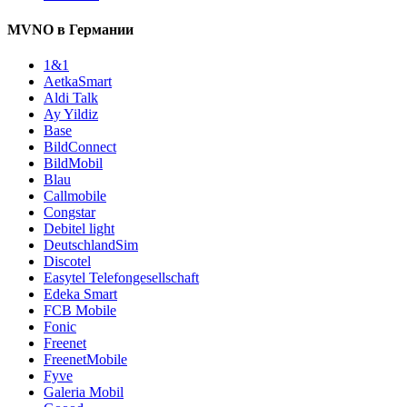
MVNO в Германии
1&1
AetkaSmart
Aldi Talk
Ay Yildiz
Base
BildConnect
BildMobil
Blau
Callmobile
Congstar
Debitel light
DeutschlandSim
Discotel
Easytel Telefongesellschaft
Edeka Smart
FCB Mobile
Fonic
Freenet
FreenetMobile
Fyve
Galeria Mobil