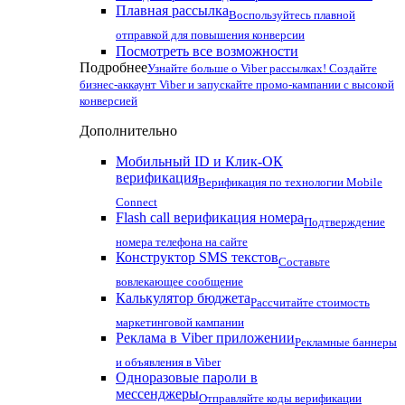
Плавная рассылка
Воспользуйтесь плавной
отправкой для повышения конверсии
Посмотреть все возможности
Подробнее
Узнайте больше о Viber рассылках! Создайте
бизнес-аккаунт Viber и запускайте промо-кампании с высокой
конверсией
Дополнительно
Мобильный ID и Клик-ОК
верификация
Верификация по технологии Mobile
Connect
Flash call верификация номера
Подтверждение
номера телефона на сайте
Конструктор SMS текстов
Составьте
вовлекающее сообщение
Калькулятор бюджета
Рассчитайте стоимость
маркетинговой кампании
Реклама в Viber приложении
Рекламные баннеры
и объявления в Viber
Одноразовые пароли в
мессенджеры
Отправляйте коды верификации