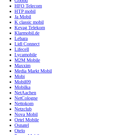
Goood
HFO Telecom
HTP mobil
Ja Mobil
K classic mobil
Kevag Telekom
Klarmobil.de
Lebara
Lidl Connect
Lifecell
Lycamobile
M2M Mobile
Maxxim
Media Markt Mobil
Mobi
Mobil09
Mobilka
NetAachen
NetCologne
Nettokom
Netzclub
Nova Mobil
Ortel Mobile
Osnatel
Otelo