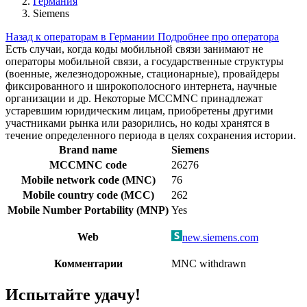
Германия
Siemens
Назад к операторам в Германии
Подробнее про оператора
Есть случаи, когда коды мобильной связи занимают не
операторы мобильной связи, а государственные структуры
(военные, железнодорожные, стационарные), провайдеры
фиксированного и широкополосного интернета, научные
организации и др. Некоторые MCCMNC принадлежат
устаревшим юридическим лицам, приобретены другими
участниками рынка или разорились, но коды хранятся в
течение определенного периода в целях сохранения истории.
Brand name
Siemens
MCCMNC code
26276
Mobile network code (MNC)
76
Mobile country code (MCC)
262
Mobile Number Portability (MNP)
Yes
Web
new.siemens.com
Комментарии
MNC withdrawn
Испытайте удачу!