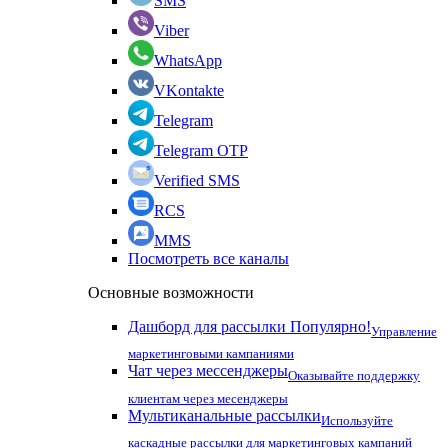
SMS
Viber
WhatsApp
VKontakte
Telegram
Telegram OTP
Verified SMS
RCS
MMS
Посмотреть все каналы
Основные возможности
Дашборд для рассылки
Популярно!
Управление
маркетинговыми кампаниями
Чат через мессенджеры
Оказывайте поддержку
клиентам через месенджеры
Мультиканальные рассылки
Используйте
каскадные рассылки для маркетинговых кампаний