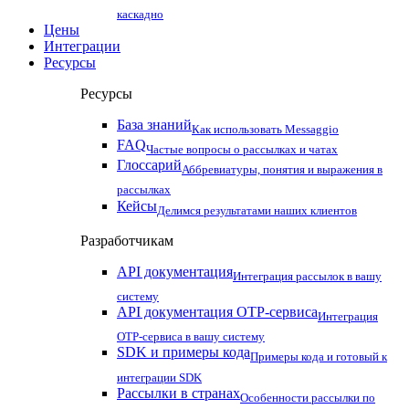
каскадно
Цены
Интеграции
Ресурсы
Ресурсы
База знаний
Как использовать Messaggio
FAQ
Частые вопросы о рассылках и чатах
Глоссарий
Аббревиатуры, понятия и выражения в
рассылках
Кейсы
Делимся результатами наших клиентов
Разработчикам
API документация
Интеграция рассылок в вашу
систему
API документация OTP-сервиса
Интеграция
OTP-сервиса в вашу систему
SDK и примеры кода
Примеры кода и готовый к
интеграции SDK
Рассылки в странах
Особенности рассылки по