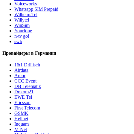
Voiceworks
Whatsapp SIM Prepaid
Wilhelm.Tel
Willytel
WinSim
Yourfone
n-tv go!
swb
Провайдеры в Германии
1&1 Drillisch
Airdata
Arcor
CCC Event
DB Telematik
Dokom21
EWE Tel
Ericsson
First Telecom
GSMK
Helinet
Inquam
M-Net