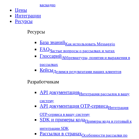
каскадно
Цены
Интеграции
Ресурсы
Ресурсы
База знаний
Как использовать Messaggio
FAQ
Частые вопросы о рассылках и чатах
Глоссарий
Аббревиатуры, понятия и выражения в
рассылках
Кейсы
Делимся результатами наших клиентов
Разработчикам
API документация
Интеграция рассылок в вашу
систему
API документация OTP-сервиса
Интеграция
OTP-сервиса в вашу систему
SDK и примеры кода
Примеры кода и готовый к
интеграции SDK
Рассылки в странах
Особенности рассылки по