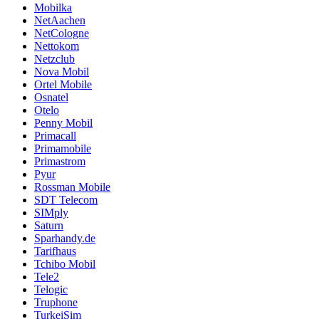
Mobilka
NetAachen
NetCologne
Nettokom
Netzclub
Nova Mobil
Ortel Mobile
Osnatel
Otelo
Penny Mobil
Primacall
Primamobile
Primastrom
Pyur
Rossman Mobile
SDT Telecom
SIMply
Saturn
Sparhandy.de
Tarifhaus
Tchibo Mobil
Tele2
Telogic
Truphone
TurkeiSim