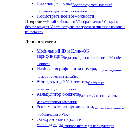
Плавная рассылка
Воспользуйтесь плавной
отправкой для повышения конверсии
Посмотреть все возможности
Подробнее
Узнайте больше о Viber рассылках! Создайте
бизнес-аккаунт Viber и запускайте промо-кампании с высокой
конверсией
Дополнительно
Мобильный ID и Клик-ОК
верификация
Верификация по технологии Mobile
Connect
Flash call верификация номера
Подтверждение
номера телефона на сайте
Конструктор SMS текстов
Составьте
вовлекающее сообщение
Калькулятор бюджета
Рассчитайте стоимость
маркетинговой кампании
Реклама в Viber приложении
Рекламные баннеры
и объявления в Viber
Одноразовые пароли в
мессенджеры
Отправляйте коды верификации