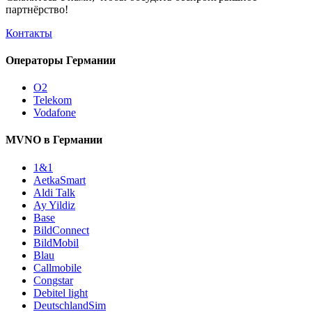
партнёрство!
Контакты
Операторы Германии
O2
Telekom
Vodafone
MVNO в Германии
1&1
AetkaSmart
Aldi Talk
Ay Yildiz
Base
BildConnect
BildMobil
Blau
Callmobile
Congstar
Debitel light
DeutschlandSim