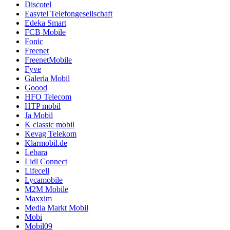
Discotel
Easytel Telefongesellschaft
Edeka Smart
FCB Mobile
Fonic
Freenet
FreenetMobile
Fyve
Galeria Mobil
Goood
HFO Telecom
HTP mobil
Ja Mobil
K classic mobil
Kevag Telekom
Klarmobil.de
Lebara
Lidl Connect
Lifecell
Lycamobile
M2M Mobile
Maxxim
Media Markt Mobil
Mobi
Mobil09