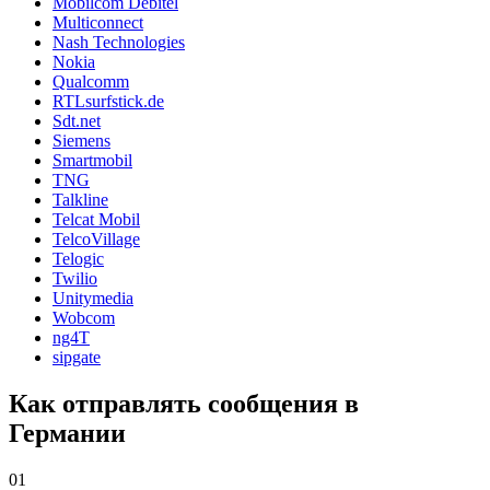
Mobilcom Debitel
Multiconnect
Nash Technologies
Nokia
Qualcomm
RTLsurfstick.de
Sdt.net
Siemens
Smartmobil
TNG
Talkline
Telcat Mobil
TelcoVillage
Telogic
Twilio
Unitymedia
Wobcom
ng4T
sipgate
Как отправлять сообщения в
Германии
01