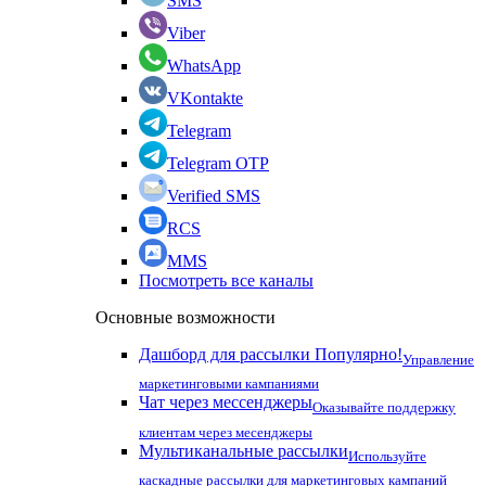
SMS
Viber
WhatsApp
VKontakte
Telegram
Telegram OTP
Verified SMS
RCS
MMS
Посмотреть все каналы
Основные возможности
Дашборд для рассылки
Популярно!
Управление
маркетинговыми кампаниями
Чат через мессенджеры
Оказывайте поддержку
клиентам через месенджеры
Мультиканальные рассылки
Используйте
каскадные рассылки для маркетинговых кампаний