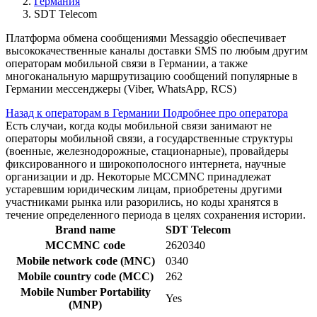
Германия
SDT Telecom
Платформа обмена сообщениями Messaggio обеспечивает
высококачественные каналы доставки SMS по любым другим
операторам мобильной связи в Германии, а также
многоканальную маршрутизацию сообщений популярные в
Германии мессенджеры (Viber, WhatsApp, RCS)
Назад к операторам в Германии
Подробнее про оператора
Есть случаи, когда коды мобильной связи занимают не
операторы мобильной связи, а государственные структуры
(военные, железнодорожные, стационарные), провайдеры
фиксированного и широкополосного интернета, научные
организации и др. Некоторые MCCMNC принадлежат
устаревшим юридическим лицам, приобретены другими
участниками рынка или разорились, но коды хранятся в
течение определенного периода в целях сохранения истории.
Brand name
SDT Telecom
MCCMNC code
2620340
Mobile network code (MNC)
0340
Mobile country code (MCC)
262
Mobile Number Portability
Yes
(MNP)