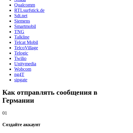
Qualcomm
RTLsurfstick.de
Sdt.net
Siemens
Smartmobil
TNG
Talkline
Telcat Mobil
TelcoVillage
Telogic
Twilio
Unitymedia
Wobcom
ng4T
sipgate
Как отправлять сообщения в
Германии
01
Создайте аккаунт