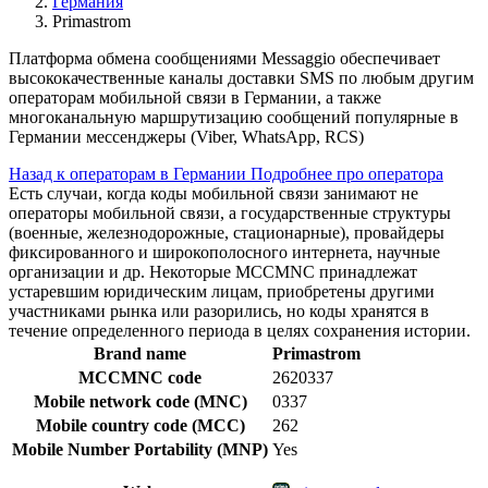
Германия
Primastrom
Платформа обмена сообщениями Messaggio обеспечивает
высококачественные каналы доставки SMS по любым другим
операторам мобильной связи в Германии, а также
многоканальную маршрутизацию сообщений популярные в
Германии мессенджеры (Viber, WhatsApp, RCS)
Назад к операторам в Германии
Подробнее про оператора
Есть случаи, когда коды мобильной связи занимают не
операторы мобильной связи, а государственные структуры
(военные, железнодорожные, стационарные), провайдеры
фиксированного и широкополосного интернета, научные
организации и др. Некоторые MCCMNC принадлежат
устаревшим юридическим лицам, приобретены другими
участниками рынка или разорились, но коды хранятся в
течение определенного периода в целях сохранения истории.
Brand name
Primastrom
MCCMNC code
2620337
Mobile network code (MNC)
0337
Mobile country code (MCC)
262
Mobile Number Portability (MNP)
Yes