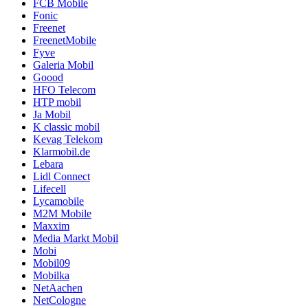
FCB Mobile
Fonic
Freenet
FreenetMobile
Fyve
Galeria Mobil
Goood
HFO Telecom
HTP mobil
Ja Mobil
K classic mobil
Kevag Telekom
Klarmobil.de
Lebara
Lidl Connect
Lifecell
Lycamobile
M2M Mobile
Maxxim
Media Markt Mobil
Mobi
Mobil09
Mobilka
NetAachen
NetCologne