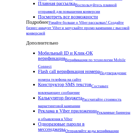
Плавная рассылка
Воспользуйтесь плавной
отправкой для повышения конверсии
Посмотреть все возможности
Подробнее
Узнайте больше о Viber рассылках! Создайте
бизнес-аккаунт Viber и запускайте промо-кампании с высокой
конверсией
Дополнительно
Мобильный ID и Клик-ОК
верификация
Верификация по технологии Mobile
Connect
Flash call верификация номера
Подтверждение
номера телефона на сайте
Конструктор SMS текстов
Составьте
вовлекающее сообщение
Калькулятор бюджета
Рассчитайте стоимость
маркетинговой кампании
Реклама в Viber приложении
Рекламные баннеры
и объявления в Viber
Одноразовые пароли в
мессенджеры
Отправляйте коды верификации