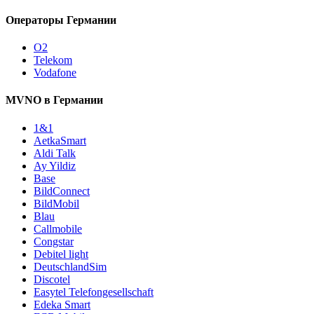
Операторы Германии
O2
Telekom
Vodafone
MVNO в Германии
1&1
AetkaSmart
Aldi Talk
Ay Yildiz
Base
BildConnect
BildMobil
Blau
Callmobile
Congstar
Debitel light
DeutschlandSim
Discotel
Easytel Telefongesellschaft
Edeka Smart