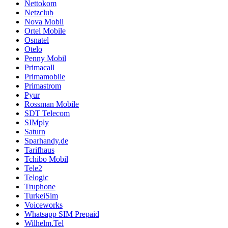
Nettokom
Netzclub
Nova Mobil
Ortel Mobile
Osnatel
Otelo
Penny Mobil
Primacall
Primamobile
Primastrom
Pyur
Rossman Mobile
SDT Telecom
SIMply
Saturn
Sparhandy.de
Tarifhaus
Tchibo Mobil
Tele2
Telogic
Truphone
TurkeiSim
Voiceworks
Whatsapp SIM Prepaid
Wilhelm.Tel