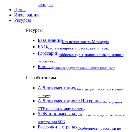
каскадно
Цены
Интеграции
Ресурсы
Ресурсы
База знаний
Как использовать Messaggio
FAQ
Частые вопросы о рассылках и чатах
Глоссарий
Аббревиатуры, понятия и выражения в
рассылках
Кейсы
Делимся результатами наших клиентов
Разработчикам
API документация
Интеграция рассылок в вашу
систему
API документация OTP-сервиса
Интеграция
OTP-сервиса в вашу систему
SDK и примеры кода
Примеры кода и готовый к
интеграции SDK
Рассылки в странах
Особенности рассылки по