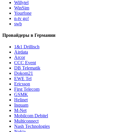
Willytel
WinSim
Yourfone
n-tv go!
swb
Провайдеры в Германии
1&1 Drillisch
Airdata
Arcor
CCC Event
DB Telematik
Dokom21
EWE Tel
Ericsson
First Telecom
GSMK
Helinet
Inquam
M-Net
Mobilcom Debitel
Multiconnect
Nash Technologies
Nokia