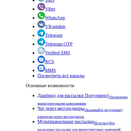
SMS
Viber
WhatsApp
VKontakte
Telegram
Telegram OTP
Verified SMS
RCS
MMS
Посмотреть все каналы
Основные возможности
Дашборд для рассылки
Популярно!
Управление
маркетинговыми кампаниями
Чат через мессенджеры
Оказывайте поддержку
клиентам через месенджеры
Мультиканальные рассылки
Используйте
каскадные рассылки для маркетинговых кампаний