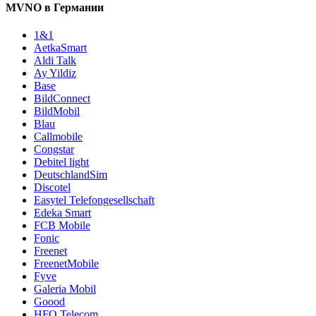
MVNO в Германии
1&1
AetkaSmart
Aldi Talk
Ay Yildiz
Base
BildConnect
BildMobil
Blau
Callmobile
Congstar
Debitel light
DeutschlandSim
Discotel
Easytel Telefongesellschaft
Edeka Smart
FCB Mobile
Fonic
Freenet
FreenetMobile
Fyve
Galeria Mobil
Goood
HFO Telecom