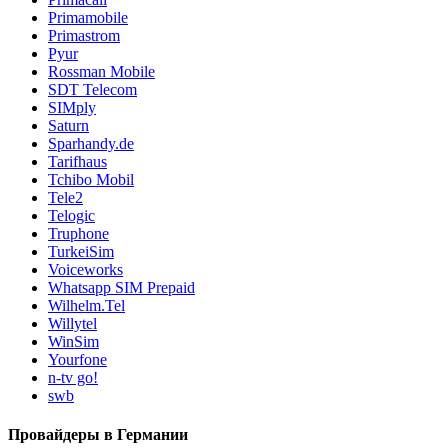
Primamobile
Primastrom
Pyur
Rossman Mobile
SDT Telecom
SIMply
Saturn
Sparhandy.de
Tarifhaus
Tchibo Mobil
Tele2
Telogic
Truphone
TurkeiSim
Voiceworks
Whatsapp SIM Prepaid
Wilhelm.Tel
Willytel
WinSim
Yourfone
n-tv go!
swb
Провайдеры в Германии