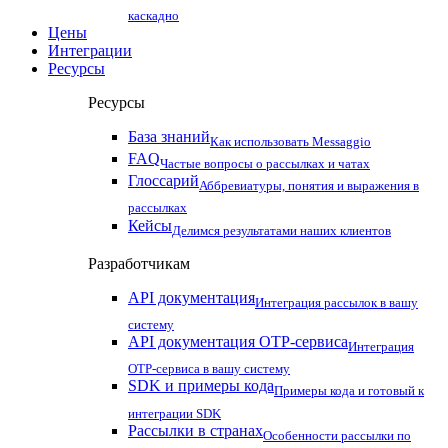
каскадно
Цены
Интеграции
Ресурсы
Ресурсы
База знаний
Как использовать Messaggio
FAQ
Частые вопросы о рассылках и чатах
Глоссарий
Аббревиатуры, понятия и выражения в
рассылках
Кейсы
Делимся результатами наших клиентов
Разработчикам
API документация
Интеграция рассылок в вашу
систему
API документация OTP-сервиса
Интеграция
OTP-сервиса в вашу систему
SDK и примеры кода
Примеры кода и готовый к
интеграции SDK
Рассылки в странах
Особенности рассылки по