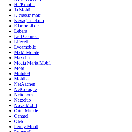
HTP mobil
Ja Mobil
K classic mobil
Kevag Telekom
Klarmobil.de
Lebara
Lidl Connect
Lifecell
Lycamobile
M2M Mobile
Maxxim
Media Markt Mobil
Mobi
Mobil09
Mobilka
NetAachen
NetCologne
Nettokom
Netzclub
Nova Mobil
Ortel Mobile
Osnatel
Otelo
Penny Mobil
Primacall