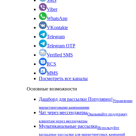
SMS
Viber
WhatsApp
VKontakte
Telegram
Telegram OTP
Verified SMS
RCS
MMS
Посмотреть все каналы
Основные возможности
Дашборд для рассылки
Популярно!
Управление
маркетинговыми кампаниями
Чат через мессенджеры
Оказывайте поддержку
клиентам через месенджеры
Мультиканальные рассылки
Используйте
каскадные рассылки для маркетинговых кампаний