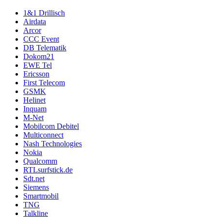
1&1 Drillisch
Airdata
Arcor
CCC Event
DB Telematik
Dokom21
EWE Tel
Ericsson
First Telecom
GSMK
Helinet
Inquam
M-Net
Mobilcom Debitel
Multiconnect
Nash Technologies
Nokia
Qualcomm
RTLsurfstick.de
Sdt.net
Siemens
Smartmobil
TNG
Talkline