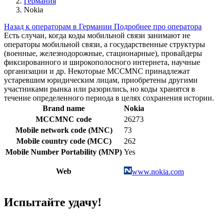
Германия
Nokia
Назад к операторам в Германии
Подробнее про оператора
Есть случаи, когда коды мобильной связи занимают не
операторы мобильной связи, а государственные структуры
(военные, железнодорожные, стационарные), провайдеры
фиксированного и широкополосного интернета, научные
организации и др. Некоторые MCCMNC принадлежат
устаревшим юридическим лицам, приобретены другими
участниками рынка или разорились, но коды хранятся в
течение определенного периода в целях сохранения истории.
Brand name
Nokia
MCCMNC code
26273
Mobile network code (MNC)
73
Mobile country code (MCC)
262
Mobile Number Portability (MNP)
Yes
Web
www.nokia.com
Испытайте удачу!