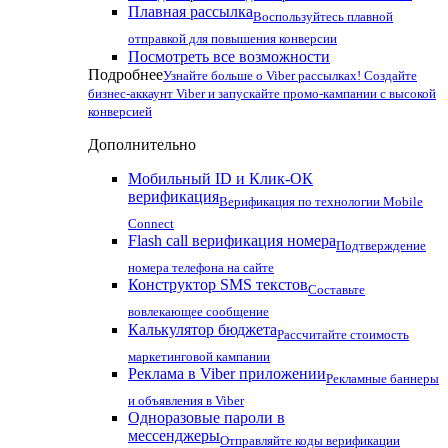
Плавная рассылка
Воспользуйтесь плавной
отправкой для повышения конверсии
Посмотреть все возможности
Подробнее
Узнайте больше о Viber рассылках! Создайте
бизнес-аккаунт Viber и запускайте промо-кампании с высокой
конверсией
Дополнительно
Мобильный ID и Клик-ОК
верификация
Верификация по технологии Mobile
Connect
Flash call верификация номера
Подтверждение
номера телефона на сайте
Конструктор SMS текстов
Составьте
вовлекающее сообщение
Калькулятор бюджета
Рассчитайте стоимость
маркетинговой кампании
Реклама в Viber приложении
Рекламные баннеры
и объявления в Viber
Одноразовые пароли в
мессенджеры
Отправляйте коды верификации