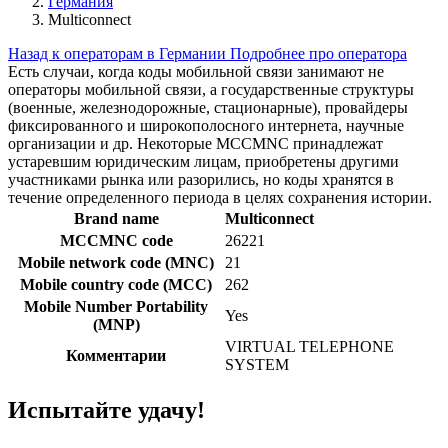
Германия
Multiconnect
Назад к операторам в Германии
Подробнее про оператора
Есть случаи, когда коды мобильной связи занимают не
операторы мобильной связи, а государственные структуры
(военные, железнодорожные, стационарные), провайдеры
фиксированного и широкополосного интернета, научные
организации и др. Некоторые MCCMNC принадлежат
устаревшим юридическим лицам, приобретены другими
участниками рынка или разорились, но коды хранятся в
течение определенного периода в целях сохранения истории.
Brand name
Multiconnect
MCCMNC code
26221
Mobile network code (MNC)
21
Mobile country code (MCC)
262
Mobile Number Portability
Yes
(MNP)
VIRTUAL TELEPHONE
Комментарии
SYSTEM
Испытайте удачу!