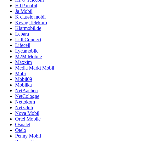
HTP mobil
Ja Mobil
K classic mobil
Kevag Telekom
Klarmobil.de
Lebara
Lidl Connect
Lifecell
Lycamobile
M2M Mobile
Maxxim
Media Markt Mobil
Mobi
Mobil09
Mobilka
NetAachen
NetCologne
Nettokom
Netzclub
Nova Mobil
Ortel Mobile
Osnatel
Otelo
Penny Mobil