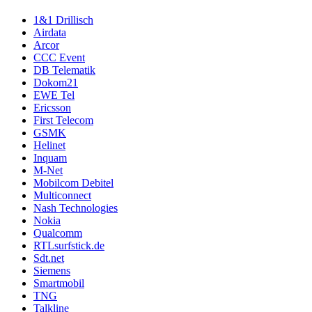
1&1 Drillisch
Airdata
Arcor
CCC Event
DB Telematik
Dokom21
EWE Tel
Ericsson
First Telecom
GSMK
Helinet
Inquam
M-Net
Mobilcom Debitel
Multiconnect
Nash Technologies
Nokia
Qualcomm
RTLsurfstick.de
Sdt.net
Siemens
Smartmobil
TNG
Talkline