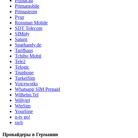
Primacall
Primamobile
Primastrom
Pyur
Rossman Mobile
SDT Telecom
SIMply
Saturn
Sparhandy.de
Tarifhaus
Tchibo Mobil
Tele2
Telogic
Truphone
TurkeiSim
Voiceworks
Whatsapp SIM Prepaid
Wilhelm.Tel
Willytel
WinSim
Yourfone
n-tv go!
swb
Провайдеры в Германии