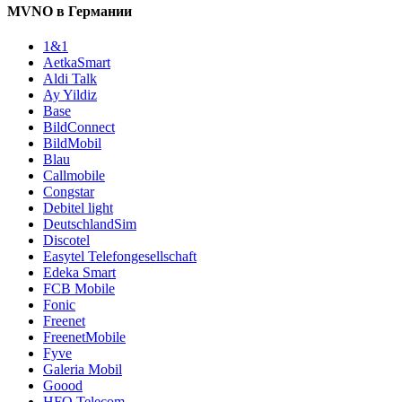
MVNO в Германии
1&1
AetkaSmart
Aldi Talk
Ay Yildiz
Base
BildConnect
BildMobil
Blau
Callmobile
Congstar
Debitel light
DeutschlandSim
Discotel
Easytel Telefongesellschaft
Edeka Smart
FCB Mobile
Fonic
Freenet
FreenetMobile
Fyve
Galeria Mobil
Goood
HFO Telecom