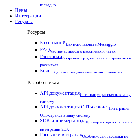
каскадно
Цены
Интеграции
Ресурсы
Ресурсы
База знаний
Как использовать Messaggio
FAQ
Частые вопросы о рассылках и чатах
Глоссарий
Аббревиатуры, понятия и выражения в
рассылках
Кейсы
Делимся результатами наших клиентов
Разработчикам
API документация
Интеграция рассылок в вашу
систему
API документация OTP-сервиса
Интеграция
OTP-сервиса в вашу систему
SDK и примеры кода
Примеры кода и готовый к
интеграции SDK
Рассылки в странах
Особенности рассылки по