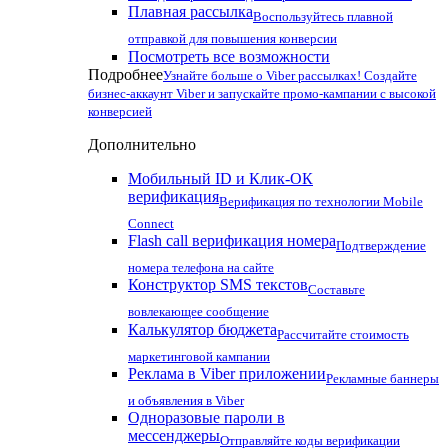
Плавная рассылка
Воспользуйтесь плавной
отправкой для повышения конверсии
Посмотреть все возможности
Подробнее
Узнайте больше о Viber рассылках! Создайте
бизнес-аккаунт Viber и запускайте промо-кампании с высокой
конверсией
Дополнительно
Мобильный ID и Клик-ОК
верификация
Верификация по технологии Mobile
Connect
Flash call верификация номера
Подтверждение
номера телефона на сайте
Конструктор SMS текстов
Составьте
вовлекающее сообщение
Калькулятор бюджета
Рассчитайте стоимость
маркетинговой кампании
Реклама в Viber приложении
Рекламные баннеры
и объявления в Viber
Одноразовые пароли в
мессенджеры
Отправляйте коды верификации