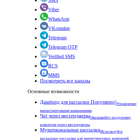
SMS
Viber
WhatsApp
VKontakte
Telegram
Telegram OTP
Verified SMS
RCS
MMS
Посмотреть все каналы
Основные возможности
Дашборд для рассылки
Популярно!
Управление
маркетинговыми кампаниями
Чат через мессенджеры
Оказывайте поддержку
клиентам через месенджеры
Мультиканальные рассылки
Используйте
каскадные рассылки для маркетинговых кампаний