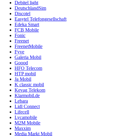
Debitel light
DeutschlandSim
Discotel
Easytel Telefongesellschaft
Edeka Smart
FCB Mobile
Fonic
Freenet
FreenetMobile
Fyve
Galeria Mobil
Goood
HFO Telecom
HTP mobil
Ja Mobil
K classic mobil
Kevag Telekom
Klarmobil.de
Lebara
Lidl Connect
Lifecell
Lycamobile
M2M Mobile
Maxxim
Media Markt Mobil