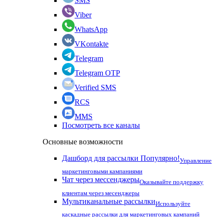
SMS
Viber
WhatsApp
VKontakte
Telegram
Telegram OTP
Verified SMS
RCS
MMS
Посмотреть все каналы
Основные возможности
Дашборд для рассылки
Популярно!
Управление
маркетинговыми кампаниями
Чат через мессенджеры
Оказывайте поддержку
клиентам через месенджеры
Мультиканальные рассылки
Используйте
каскадные рассылки для маркетинговых кампаний