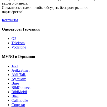
вашего бизнеса.
Свяжитесь с нами, чтобы обсудить
беспроигрышное
партнёрство!
Контакты
Операторы Германии
O2
Telekom
Vodafone
MVNO в Германии
1&1
AetkaSmart
Aldi Talk
Ay Yildiz
Base
BildConnect
BildMobil
Blau
Callmobile
Congstar