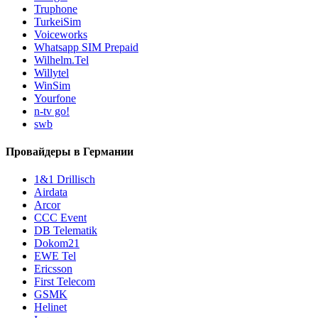
Truphone
TurkeiSim
Voiceworks
Whatsapp SIM Prepaid
Wilhelm.Tel
Willytel
WinSim
Yourfone
n-tv go!
swb
Провайдеры в Германии
1&1 Drillisch
Airdata
Arcor
CCC Event
DB Telematik
Dokom21
EWE Tel
Ericsson
First Telecom
GSMK
Helinet