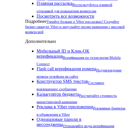
Плавная рассылка
Воспользуйтесь плавной
отправкой для повышения конверсии
Посмотреть все возможности
Подробнее
Узнайте больше о Viber рассылках! Создайте
бизнес-аккаунт Viber и запускайте промо-кампании с высокой
конверсией
Дополнительно
Мобильный ID и Клик-ОК
верификация
Верификация по технологии Mobile
Connect
Flash call верификация номера
Подтверждение
номера телефона на сайте
Конструктор SMS текстов
Составьте
вовлекающее сообщение
Калькулятор бюджета
Рассчитайте стоимость
маркетинговой кампании
Реклама в Viber приложении
Рекламные баннеры
и объявления в Viber
Одноразовые пароли в
мессенджеры
Отправляйте коды верификации