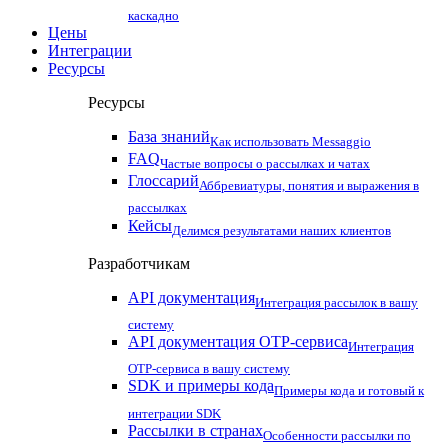
каскадно
Цены
Интеграции
Ресурсы
Ресурсы
База знаний
Как использовать Messaggio
FAQ
Частые вопросы о рассылках и чатах
Глоссарий
Аббревиатуры, понятия и выражения в
рассылках
Кейсы
Делимся результатами наших клиентов
Разработчикам
API документация
Интеграция рассылок в вашу
систему
API документация OTP-сервиса
Интеграция
OTP-сервиса в вашу систему
SDK и примеры кода
Примеры кода и готовый к
интеграции SDK
Рассылки в странах
Особенности рассылки по