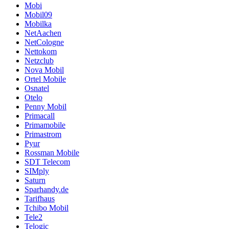
Mobi
Mobil09
Mobilka
NetAachen
NetCologne
Nettokom
Netzclub
Nova Mobil
Ortel Mobile
Osnatel
Otelo
Penny Mobil
Primacall
Primamobile
Primastrom
Pyur
Rossman Mobile
SDT Telecom
SIMply
Saturn
Sparhandy.de
Tarifhaus
Tchibo Mobil
Tele2
Telogic