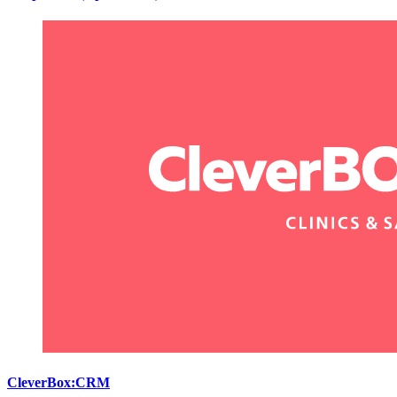
CleverBox:CRM