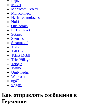
Inquam
M-Net
Mobilcom Debitel
Multiconnect
Nash Technologies
Nokia
Qualcomm
RTLsurfstick.de
Sdt.net
Siemens
Smartmobil
TNG
Talkline
Telcat Mobil
TelcoVillage
Telogic
Twilio
Unitymedia
Wobcom
ng4T
sipgate
Как отправлять сообщения в
Германии