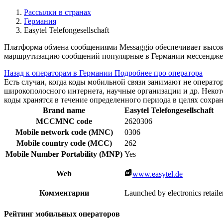
Рассылки в странах
Германия
Easytel Telefongesellschaft
Платформа обмена сообщениями Messaggio обеспечивает высок
маршрутизацию сообщений популярные в Германии мессенджер
Назад к операторам в Германии
Подробнее про оператора
Есть случаи, когда коды мобильной связи занимают не операт
широкополосного интернета, научные организации и др. Нек
коды хранятся в течение определенного периода в целях сохра
Brand name
Easytel Telefongesellschaft
MCCMNC code
2620306
Mobile network code (MNC)
0306
Mobile country code (MCC)
262
Mobile Number Portability (MNP)
Yes
Web
www.easytel.de
Комментарии
Launched by electronics retailer
Рейтинг мобильных операторов