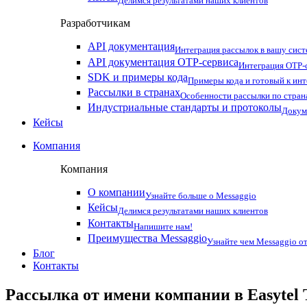
Делимся результатами наших клиентов
Разработчикам
API документация
Интеграция рассылок в вашу сис
API документация OTP-сервиса
Интеграция OTP-с
SDK и примеры кода
Примеры кода и готовый к ин
Рассылки в странах
Особенности рассылки по стран
Индустриальные стандарты и протоколы
Докум
Кейсы
Компания
Компания
О компании
Узнайте больше о Messaggio
Кейсы
Делимся результатами наших клиентов
Контакты
Напишите нам!
Преимущества Messaggio
Узнайте чем Messaggio от
Блог
Контакты
Рассылка от имени компании в Easytel Te