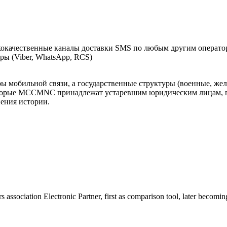
окачественные каналы доставки SMS по любым другим оператор
ы (Viber, WhatsApp, RCS)
оры мобильной связи, а государственные структуры (военные, ж
оторые MCCMNC принадлежат устаревшим юридическим лицам, п
нения истории.
s association Electronic Partner, first as comparison tool, later becomin