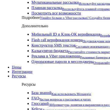
Мультиканальные рассылки
Используйте каскадны
Плавная рассылка
Воспользуйтесь плавной отправко
Посмотреть все возможности
Подробнее
Узнайте больше о Viber рассылках! Создайте бизн
Дополнительно
Мобильный ID и Клик-ОК верификация
Верифи
Flash call верификация номера
Подтверждение ном
Конструктор SMS текстов
Составьте вовлекающее
Калькулятор бюджета
Рассчитайте стоимость марке
Реклама в Viber приложении
Рекламные баннеры и
Одноразовые пароли в мессенджеры
Отправляйт
Цены
Интеграции
Ресурсы
Ресурсы
База знаний
Как использовать Messaggio
FAQ
Частые вопросы о рассылках и чатах
Глоссарий
Аббревиатуры, понятия и выражения в рас
Кейсы