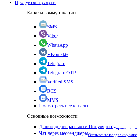
Продукты и услуги
Каналы коммуникации
SMS
Viber
WhatsApp
VKontakte
Telegram
Telegram OTP
Verified SMS
RCS
MMS
Посмотреть все каналы
Основные возможности
Дашборд для рассылки
Популярно!
Управление 
Чат через мессенджеры
Оказывайте поддержку кли