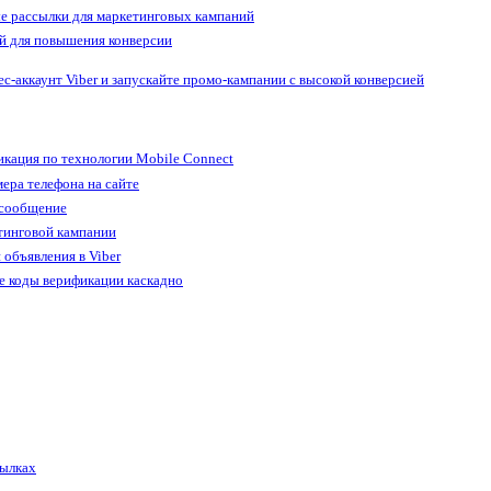
е рассылки для маркетинговых кампаний
й для повышения конверсии
ес-аккаунт Viber и запускайте промо-кампании с высокой конверсией
кация по технологии Mobile Connect
ера телефона на сайте
 сообщение
тинговой кампании
 объявления в Viber
е коды верификации каскадно
сылках