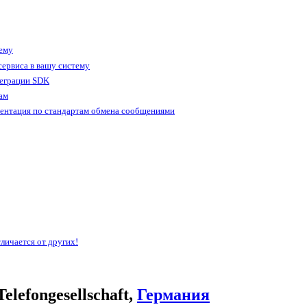
тему
ервиса в вашу систему
теграции SDK
ам
ентация по стандартам обмена сообщениями
личается от других!
lefongesellschaft,
Германия