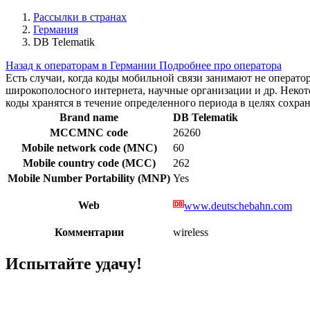
Рассылки в странах
Германия
DB Telematik
Назад к операторам в Германии
Подробнее про оператора
Есть случаи, когда коды мобильной связи занимают не операт
широкополосного интернета, научные организации и др. Нек
коды хранятся в течение определенного периода в целях сохра
Brand name
DB Telematik
MCCMNC code
26260
Mobile network code (MNC)
60
Mobile country code (MCC)
262
Mobile Number Portability (MNP)
Yes
Web
www.deutschebahn.com
Комментарии
wireless
Испытайте удачу!