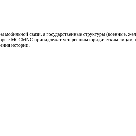
оры мобильной связи, а государственные структуры (военные, ж
оторые MCCMNC принадлежат устаревшим юридическим лицам, п
нения истории.