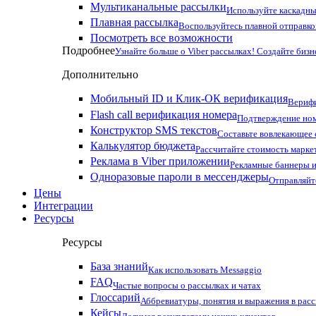
Мультиканальные рассылки
Используйте каскадны
Плавная рассылка
Воспользуйтесь плавной отправко
Посмотреть все возможности
Подробнее
Узнайте больше о Viber рассылках! Создайте бизн
Дополнительно
Мобильный ID и Клик-ОК верификация
Верифи
Flash call верификация номера
Подтверждение ном
Конструктор SMS текстов
Составьте вовлекающее
Калькулятор бюджета
Рассчитайте стоимость марке
Реклама в Viber приложении
Рекламные баннеры и
Одноразовые пароли в мессенджеры
Отправляйт
Цены
Интеграции
Ресурсы
Ресурсы
База знаний
Как использовать Messaggio
FAQ
Частые вопросы о рассылках и чатах
Глоссарий
Аббревиатуры, понятия и выражения в рас
Кейсы