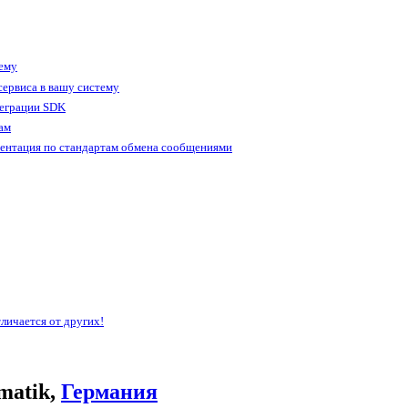
тему
ервиса в вашу систему
теграции SDK
ам
ентация по стандартам обмена сообщениями
личается от других!
matik,
Германия