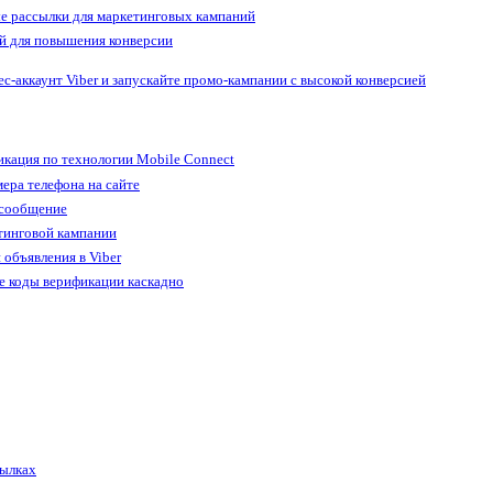
е рассылки для маркетинговых кампаний
й для повышения конверсии
ес-аккаунт Viber и запускайте промо-кампании с высокой конверсией
кация по технологии Mobile Connect
ера телефона на сайте
 сообщение
тинговой кампании
 объявления в Viber
е коды верификации каскадно
сылках