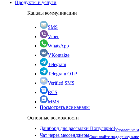
Продукты и услуги
Каналы коммуникации
SMS
Viber
WhatsApp
VKontakte
Telegram
Telegram OTP
Verified SMS
RCS
MMS
Посмотреть все каналы
Основные возможности
Дашборд для рассылки
Популярно!
Управление 
Чат через мессенджеры
Оказывайте поддержку кли