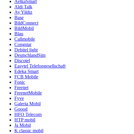
AetkaSmart
Aldi Talk
Ay Yildiz
Base
BildConnect
BildMobil
Blau
Callmobile
Congstar
Debitel light
DeutschlandSim
Discotel
Easytel Telefongesellschaft
Edeka Smart
FCB Mobile
Fonic
Freenet
FreenetMobile
Fyve
Galeria Mobil
Goood
HFO Telecom
HTP mobil
Ja Mobil
K classic mobil