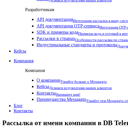
Делимся результатами наших клиентов
Разработчикам
API документация
Интеграция рассылок в вашу сис
API документация OTP-сервиса
Интеграция OTP-с
SDK и примеры кода
Примеры кода и готовый к ин
Рассылки в странах
Особенности рассылки по стран
Индустриальные стандарты и протоколы
Докум
Кейсы
Компания
Компания
О компании
Узнайте больше о Messaggio
Кейсы
Делимся результатами наших клиентов
Контакты
Напишите нам!
Преимущества Messaggio
Узнайте чем Messaggio от
Блог
Контакты
Рассылка от имени компании в DB Tele