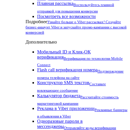
Плавная рассылка
Воспользуйтесь плавной
отправкой для повышения конверсии
Посмотреть все возможности
Подробнее
Узнайте больше о Viber рассылках! Создайте
бизнес-аккаунт Viber и запускайте промо-кампании с высокой
конверсией
Дополнительно
Мобильный ID и Клик-ОК
верификация
Верификация по технологии Mobile
Connect
Flash call верификация номера
Подтверждение
номера телефона на сайте
Конструктор SMS текстов
Составьте
вовлекающее сообщение
Калькулятор бюджета
Рассчитайте стоимость
маркетинговой кампании
Реклама в Viber приложении
Рекламные баннеры
и объявления в Viber
Одноразовые пароли в
мессенджеры
Отправляйте коды верификации