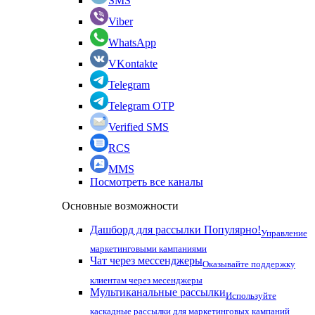
SMS
Viber
WhatsApp
VKontakte
Telegram
Telegram OTP
Verified SMS
RCS
MMS
Посмотреть все каналы
Основные возможности
Дашборд для рассылки
Популярно!
Управление
маркетинговыми кампаниями
Чат через мессенджеры
Оказывайте поддержку
клиентам через месенджеры
Мультиканальные рассылки
Используйте
каскадные рассылки для маркетинговых кампаний