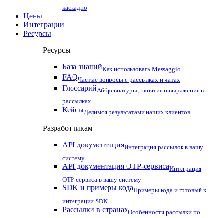
каскадно
Цены
Интеграции
Ресурсы
Ресурсы
База знаний
Как использовать Messaggio
FAQ
Частые вопросы о рассылках и чатах
Глоссарий
Аббревиатуры, понятия и выражения в
рассылках
Кейсы
Делимся результатами наших клиентов
Разработчикам
API документация
Интеграция рассылок в вашу
систему
API документация OTP-сервиса
Интеграция
OTP-сервиса в вашу систему
SDK и примеры кода
Примеры кода и готовый к
интеграции SDK
Рассылки в странах
Особенности рассылки по