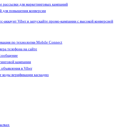
е рассылки для маркетинговых кампаний
й для повышения конверсии
ес-аккаунт Viber и запускайте промо-кампании с высокой конверсией
кация по технологии Mobile Connect
ера телефона на сайте
 сообщение
тинговой кампании
 объявления в Viber
е коды верификации каскадно
сылках