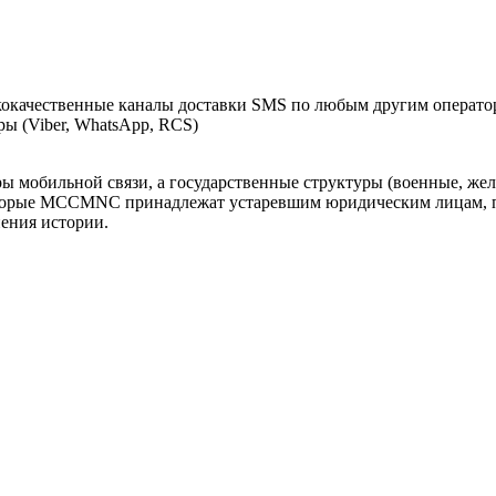
кокачественные каналы доставки SMS по любым другим операто
 (Viber, WhatsApp, RCS)
оры мобильной связи, а государственные структуры (военные, ж
оторые MCCMNC принадлежат устаревшим юридическим лицам, п
нения истории.