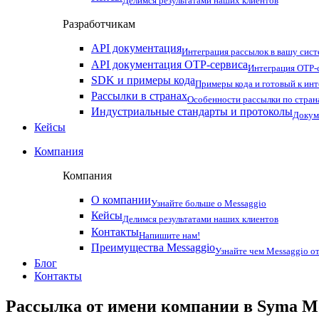
Делимся результатами наших клиентов
Разработчикам
API документация
Интеграция рассылок в вашу сис
API документация OTP-сервиса
Интеграция OTP-с
SDK и примеры кода
Примеры кода и готовый к ин
Рассылки в странах
Особенности рассылки по стран
Индустриальные стандарты и протоколы
Докум
Кейсы
Компания
Компания
О компании
Узнайте больше о Messaggio
Кейсы
Делимся результатами наших клиентов
Контакты
Напишите нам!
Преимущества Messaggio
Узнайте чем Messaggio от
Блог
Контакты
Рассылка от имени компании в Syma Mo