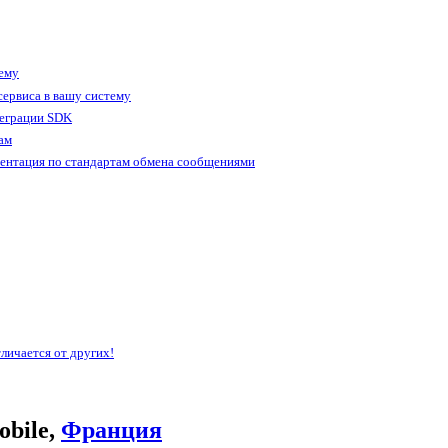
тему
ервиса в вашу систему
теграции SDK
ам
ентация по стандартам обмена сообщениями
личается от других!
bile,
Франция