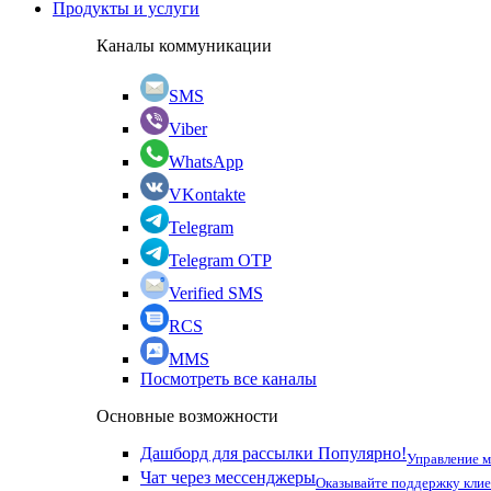
Продукты и услуги
Каналы коммуникации
SMS
Viber
WhatsApp
VKontakte
Telegram
Telegram OTP
Verified SMS
RCS
MMS
Посмотреть все каналы
Основные возможности
Дашборд для рассылки
Популярно!
Управление 
Чат через мессенджеры
Оказывайте поддержку кли