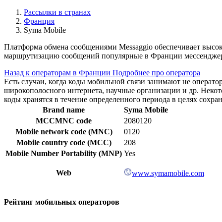
Рассылки в странах
Франция
Syma Mobile
Платформа обмена сообщениями Messaggio обеспечивает высо
маршрутизацию сообщений популярные в Франции мессенджеры
Назад к операторам в Франции
Подробнее про оператора
Есть случаи, когда коды мобильной связи занимают не операт
широкополосного интернета, научные организации и др. Нек
коды хранятся в течение определенного периода в целях сохра
Brand name
Syma Mobile
MCCMNC code
2080120
Mobile network code (MNC)
0120
Mobile country code (MCC)
208
Mobile Number Portability (MNP)
Yes
Web
www.symamobile.com
Рейтинг мобильных операторов