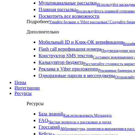
Мультиканальные рассылки
Используйте каскадны
Плавная рассылка
Воспользуйтесь плавной отправко
Посмотреть все возможности
Подробнее
Узнайте больше о Viber рассылках! Создайте бизн
Дополнительно
Мобильный ID и Клик-ОК верификация
Верифи
Flash call верификация номера
Подтверждение ном
Конструктор SMS текстов
Составьте вовлекающее
Калькулятор бюджета
Рассчитайте стоимость марке
Реклама в Viber приложении
Рекламные баннеры и
Одноразовые пароли в мессенджеры
Отправляйт
Цены
Интеграции
Ресурсы
Ресурсы
База знаний
Как использовать Messaggio
FAQ
Частые вопросы о рассылках и чатах
Глоссарий
Аббревиатуры, понятия и выражения в рас
Кейсы