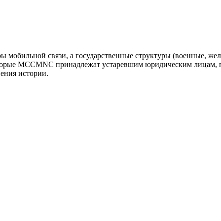
оры мобильной связи, а государственные структуры (военные, ж
оторые MCCMNC принадлежат устаревшим юридическим лицам, п
нения истории.