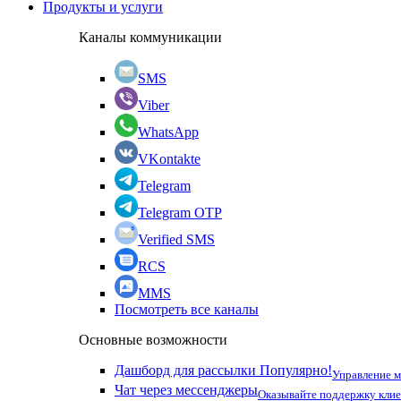
Продукты и услуги
Каналы коммуникации
SMS
Viber
WhatsApp
VKontakte
Telegram
Telegram OTP
Verified SMS
RCS
MMS
Посмотреть все каналы
Основные возможности
Дашборд для рассылки
Популярно!
Управление 
Чат через мессенджеры
Оказывайте поддержку кли