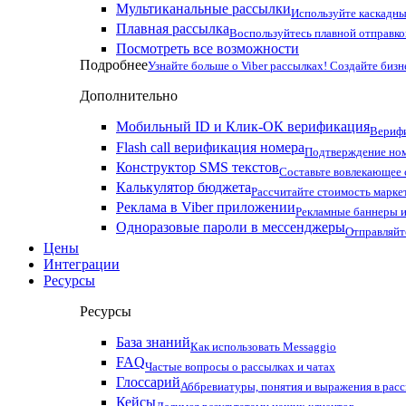
Мультиканальные рассылки
Используйте каскадны
Плавная рассылка
Воспользуйтесь плавной отправко
Посмотреть все возможности
Подробнее
Узнайте больше о Viber рассылках! Создайте бизн
Дополнительно
Мобильный ID и Клик-ОК верификация
Верифи
Flash call верификация номера
Подтверждение ном
Конструктор SMS текстов
Составьте вовлекающее
Калькулятор бюджета
Рассчитайте стоимость марке
Реклама в Viber приложении
Рекламные баннеры и
Одноразовые пароли в мессенджеры
Отправляйт
Цены
Интеграции
Ресурсы
Ресурсы
База знаний
Как использовать Messaggio
FAQ
Частые вопросы о рассылках и чатах
Глоссарий
Аббревиатуры, понятия и выражения в рас
Кейсы