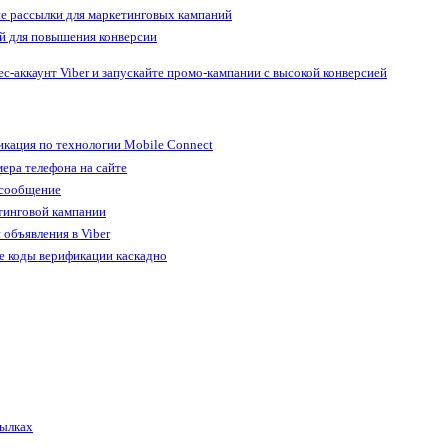
е рассылки для маркетинговых кампаний
й для повышения конверсии
ес-аккаунт Viber и запускайте промо-кампании с высокой конверсией
кация по технологии Mobile Connect
ера телефона на сайте
 сообщение
тинговой кампании
 объявления в Viber
е коды верификации каскадно
сылках