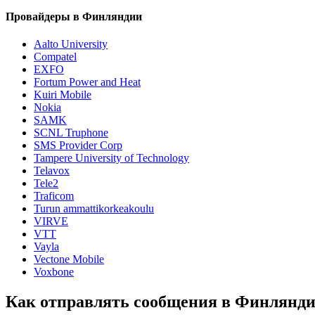
Провайдеры в Финляндии
Aalto University
Compatel
EXFO
Fortum Power and Heat
Kuiri Mobile
Nokia
SAMK
SCNL Truphone
SMS Provider Corp
Tampere University of Technology
Telavox
Tele2
Traficom
Turun ammattikorkeakoulu
VIRVE
VTT
Vayla
Vectone Mobile
Voxbone
Как отправлять сообщения в Финлянд