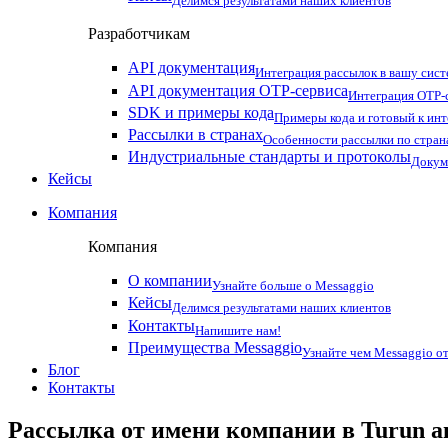
Делимся результатами наших клиентов
Разработчикам
API документация
Интеграция рассылок в вашу сис
API документация OTP-сервиса
Интеграция OTP-с
SDK и примеры кода
Примеры кода и готовый к ин
Рассылки в странах
Особенности рассылки по стран
Индустриальные стандарты и протоколы
Докум
Кейсы
Компания
Компания
О компании
Узнайте больше о Messaggio
Кейсы
Делимся результатами наших клиентов
Контакты
Напишите нам!
Преимущества Messaggio
Узнайте чем Messaggio от
Блог
Контакты
Рассылка от имени компании в Turun a