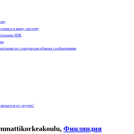
тему
ервиса в вашу систему
теграции SDK
ам
ентация по стандартам обмена сообщениями
личается от других!
mmattikorkeakoulu,
Финляндия