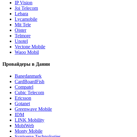
IP Vision
Joi Telecom
Lebara
Lycamobile
Mit Tele
Oister
Telmore
Unotel
Vectone Mobile
Waoo Mobil
Провайдеры в Дании
Banedanmark
CardBoardFish
Compatel
Cubic Telecom
Ericsson
Gotanet
Greenwave Mobile
IDM
LINK Mobility
MobiWeb
Monty Mobile
Syniverse Technologies