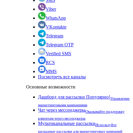
SMS
Viber
WhatsApp
VKontakte
Telegram
Telegram OTP
Verified SMS
RCS
MMS
Посмотреть все каналы
Основные возможности
Дашборд для рассылки
Популярно!
Управление
маркетинговыми кампаниями
Чат через мессенджеры
Оказывайте поддержку
клиентам через месенджеры
Мультиканальные рассылки
Используйте
каскадные рассылки для маркетинговых кампаний