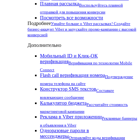
Плавная рассылка
Воспользуйтесь плавной
отправкой для повышения конверсии
Посмотреть все возможности
Подробнее
Узнайте больше о Viber рассылках! Создайте
бизнес-аккаунт Viber и запускайте промо-кампании с высокой
конверсией
Дополнительно
Мобильный ID и Клик-ОК
верификация
Верификация по технологии Mobile
Connect
Flash call верификация номера
Подтверждение
номера телефона на сайте
Конструктор SMS текстов
Составьте
вовлекающее сообщение
Калькулятор бюджета
Рассчитайте стоимость
маркетинговой кампании
Реклама в Viber приложении
Рекламные баннеры
и объявления в Viber
Одноразовые пароли в
мессенджеры
Отправляйте коды верификации