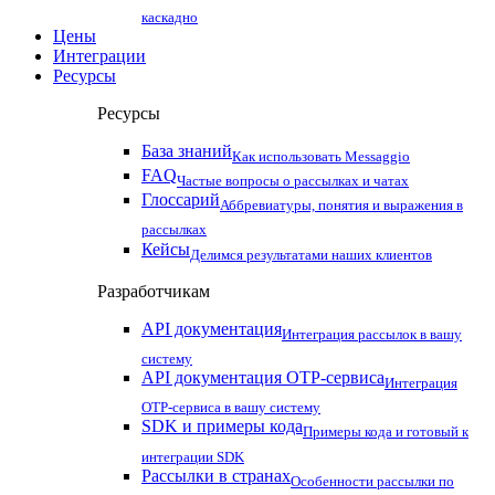
каскадно
Цены
Интеграции
Ресурсы
Ресурсы
База знаний
Как использовать Messaggio
FAQ
Частые вопросы о рассылках и чатах
Глоссарий
Аббревиатуры, понятия и выражения в
рассылках
Кейсы
Делимся результатами наших клиентов
Разработчикам
API документация
Интеграция рассылок в вашу
систему
API документация OTP-сервиса
Интеграция
OTP-сервиса в вашу систему
SDK и примеры кода
Примеры кода и готовый к
интеграции SDK
Рассылки в странах
Особенности рассылки по