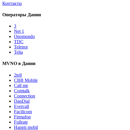
Контакты
Операторы Дании
3
Net 1
Onomondo
TDC
Telenor
Telia
MVNO в Дании
2tell
CBB Mobile
Call me
Comtalk
Connection
DanDial
Evercall
Facilicom
Firmafon
Fullrate
Happii mobil