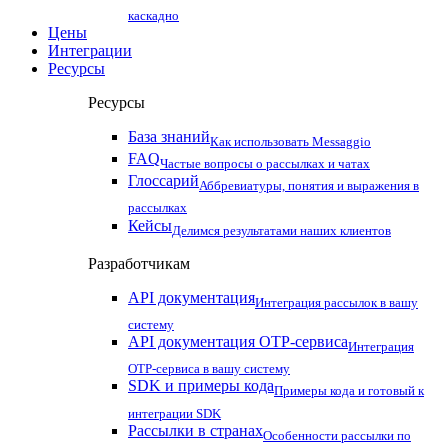
каскадно
Цены
Интеграции
Ресурсы
Ресурсы
База знаний
Как использовать Messaggio
FAQ
Частые вопросы о рассылках и чатах
Глоссарий
Аббревиатуры, понятия и выражения в
рассылках
Кейсы
Делимся результатами наших клиентов
Разработчикам
API документация
Интеграция рассылок в вашу
систему
API документация OTP-сервиса
Интеграция
OTP-сервиса в вашу систему
SDK и примеры кода
Примеры кода и готовый к
интеграции SDK
Рассылки в странах
Особенности рассылки по