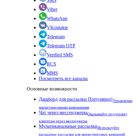
SMS
Viber
WhatsApp
VKontakte
Telegram
Telegram OTP
Verified SMS
RCS
MMS
Посмотреть все каналы
Основные возможности
Дашборд для рассылки
Популярно!
Управление
маркетинговыми кампаниями
Чат через мессенджеры
Оказывайте поддержку
клиентам через месенджеры
Мультиканальные рассылки
Используйте
каскадные рассылки для маркетинговых кампаний