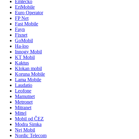
Emtecko
EriMobile
Euro Operator
FP Net
Fast Mobile
Fayn
Fixnet
GoMobil
Ha-loo
Innogy Mobil
KT Mobil
Kaktus
Klokan mobil
Koruna Mobile
Lama Mobile
Laudatio
Leofone
Mamutnet
Metronet
Mitranet
Mittel
Mobil od ČEZ
Modra Simka
Nej Mobil
Nordic Telecom