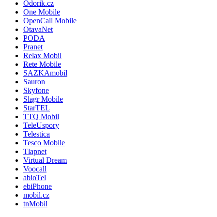
Odorik.cz
One Mobile
OpenCall Mobile
OtavaNet
PODA
Pranet
Relax Mobil
Rete Mobile
SAZKAmobil
Sauron
Skyfone
Slagr Mobile
StarTEL
TTQ Mobil
TeleUspory
Telestica
Tesco Mobile
Tlapnet
Virtual Dream
Voocall
abioTel
ebiPhone
mobil.cz
tnMobil