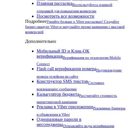
Плавная рассылка
Воспользуйтесь плавной
отправкой для повышения конверсии
Посмотреть все возможности
Подробнее
Узнайте больше о Viber рассылках! Создайте
бизнес-аккаунт Viber и запускайте промо-кампании с высокой
конверсией
Дополнительно
Мобильный ID и Клик-ОК
верификация
Верификация по технологии Mobile
Connect
Flash call верификация номера
Подтверждение
номера телефона на сайте
Конструктор SMS текстов
Составьте
вовлекающее сообщение
Калькулятор бюджета
Рассчитайте стоимость
маркетинговой кампании
Реклама в Viber приложении
Рекламные баннеры
и объявления в Viber
Одноразовые пароли в
мессенджеры
Отправляйте коды верификации