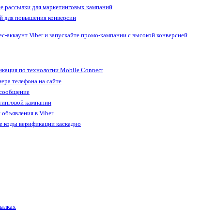
е рассылки для маркетинговых кампаний
й для повышения конверсии
ес-аккаунт Viber и запускайте промо-кампании с высокой конверсией
кация по технологии Mobile Connect
ера телефона на сайте
 сообщение
тинговой кампании
 объявления в Viber
е коды верификации каскадно
сылках