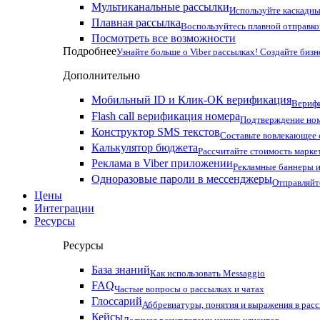
Мультиканальные рассылки
Используйте каскадны
Плавная рассылка
Воспользуйтесь плавной отправко
Посмотреть все возможности
Подробнее
Узнайте больше о Viber рассылках! Создайте бизн
Дополнительно
Мобильный ID и Клик-ОК верификация
Верифи
Flash call верификация номера
Подтверждение ном
Конструктор SMS текстов
Составьте вовлекающее
Калькулятор бюджета
Рассчитайте стоимость марке
Реклама в Viber приложении
Рекламные баннеры и
Одноразовые пароли в мессенджеры
Отправляйт
Цены
Интеграции
Ресурсы
Ресурсы
База знаний
Как использовать Messaggio
FAQ
Частые вопросы о рассылках и чатах
Глоссарий
Аббревиатуры, понятия и выражения в рас
Кейсы