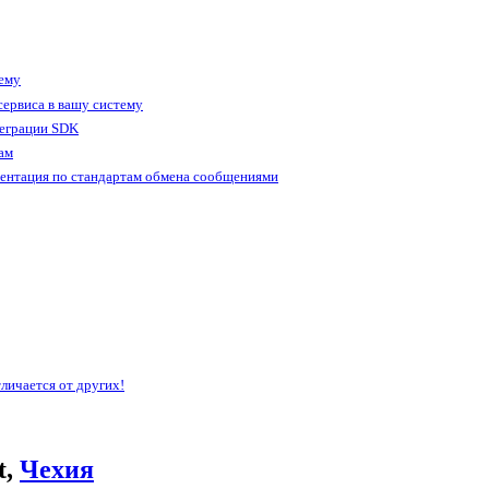
тему
ервиса в вашу систему
теграции SDK
ам
ентация по стандартам обмена сообщениями
личается от других!
t,
Чехия