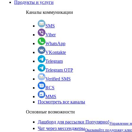
Продукты и услуги
Каналы коммуникации
SMS
Viber
WhatsApp
VKontakte
Telegram
Telegram OTP
Verified SMS
RCS
MMS
Посмотреть все каналы
Основные возможности
Дашборд для рассылки
Популярно!
Управление 
Чат через мессенджеры
Оказывайте поддержку кли