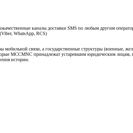
окачественные каналы доставки SMS по любым другим оператор
Viber, WhatsApp, RCS)
оры мобильной связи, а государственные структуры (военные, ж
оторые MCCMNC принадлежат устаревшим юридическим лицам, п
нения истории.