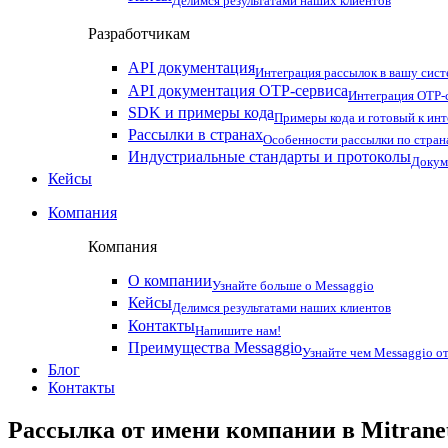
Делимся результатами наших клиентов
Разработчикам
API документация
Интеграция рассылок в вашу сис
API документация OTP-сервиса
Интеграция OTP-с
SDK и примеры кода
Примеры кода и готовый к ин
Рассылки в странах
Особенности рассылки по стран
Индустриальные стандарты и протоколы
Докум
Кейсы
Компания
Компания
О компании
Узнайте больше о Messaggio
Кейсы
Делимся результатами наших клиентов
Контакты
Напишите нам!
Преимущества Messaggio
Узнайте чем Messaggio от
Блог
Контакты
Рассылка от имени компании в Mitrane