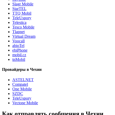
Slagr Mobile
StarTEL
TTQ Mobil
TeleUspory
Telestica
Tesco Mobile
Tlapnet
Virtual Dream
Voocall
abioTel
ebiPhone
mobil.cz
tnMobil
Провайдеры в Чехии
ASTELNET
Compatel
One Mobile
SZDC
TeleUspory
Vectone Mobile
Как отправлять сообщения в Чехии