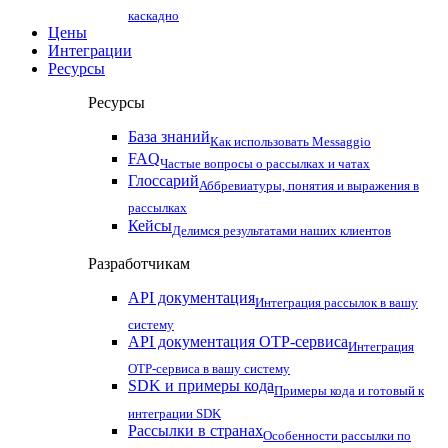
каскадно
Цены
Интеграции
Ресурсы
Ресурсы
База знаний
Как использовать Messaggio
FAQ
Частые вопросы о рассылках и чатах
Глоссарий
Аббревиатуры, понятия и выражения в
рассылках
Кейсы
Делимся результатами наших клиентов
Разработчикам
API документация
Интеграция рассылок в вашу
систему
API документация OTP-сервиса
Интеграция
OTP-сервиса в вашу систему
SDK и примеры кода
Примеры кода и готовый к
интеграции SDK
Рассылки в странах
Особенности рассылки по