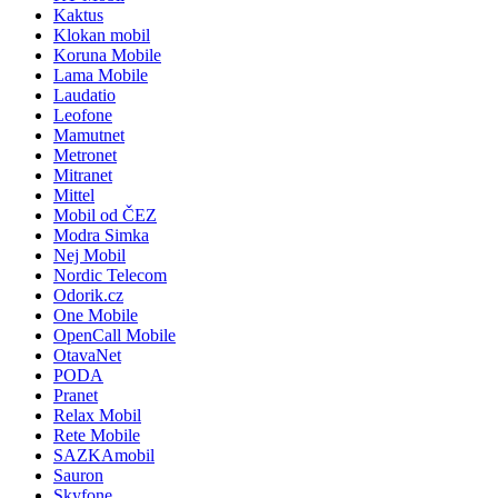
Kaktus
Klokan mobil
Koruna Mobile
Lama Mobile
Laudatio
Leofone
Mamutnet
Metronet
Mitranet
Mittel
Mobil od ČEZ
Modra Simka
Nej Mobil
Nordic Telecom
Odorik.cz
One Mobile
OpenCall Mobile
OtavaNet
PODA
Pranet
Relax Mobil
Rete Mobile
SAZKAmobil
Sauron
Skyfone