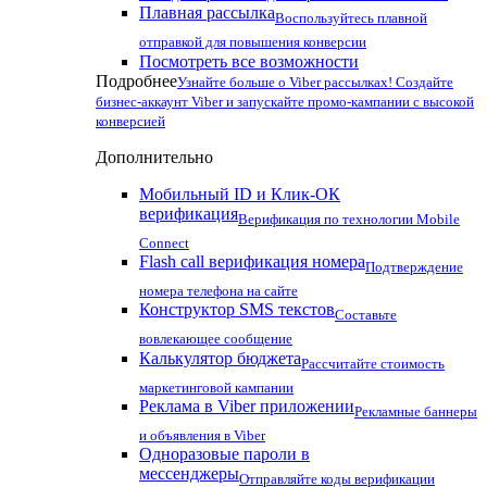
Плавная рассылка
Воспользуйтесь плавной
отправкой для повышения конверсии
Посмотреть все возможности
Подробнее
Узнайте больше о Viber рассылках! Создайте
бизнес-аккаунт Viber и запускайте промо-кампании с высокой
конверсией
Дополнительно
Мобильный ID и Клик-ОК
верификация
Верификация по технологии Mobile
Connect
Flash call верификация номера
Подтверждение
номера телефона на сайте
Конструктор SMS текстов
Составьте
вовлекающее сообщение
Калькулятор бюджета
Рассчитайте стоимость
маркетинговой кампании
Реклама в Viber приложении
Рекламные баннеры
и объявления в Viber
Одноразовые пароли в
мессенджеры
Отправляйте коды верификации