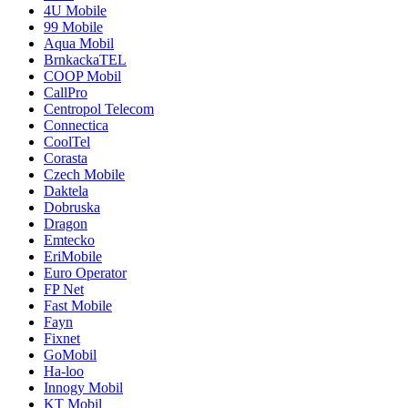
4U Mobile
99 Mobile
Aqua Mobil
BrnkackaTEL
COOP Mobil
CallPro
Centropol Telecom
Connectica
CoolTel
Corasta
Czech Mobile
Daktela
Dobruska
Dragon
Emtecko
EriMobile
Euro Operator
FP Net
Fast Mobile
Fayn
Fixnet
GoMobil
Ha-loo
Innogy Mobil
KT Mobil