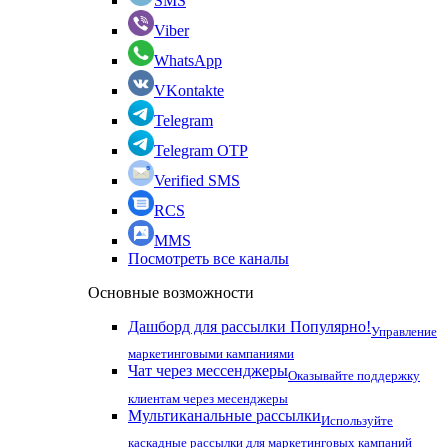
SMS
Viber
WhatsApp
VKontakte
Telegram
Telegram OTP
Verified SMS
RCS
MMS
Посмотреть все каналы
Основные возможности
Дашборд для рассылки
Популярно!
Управление
маркетинговыми кампаниями
Чат через мессенджеры
Оказывайте поддержку
клиентам через месенджеры
Мультиканальные рассылки
Используйте
каскадные рассылки для маркетинговых кампаний