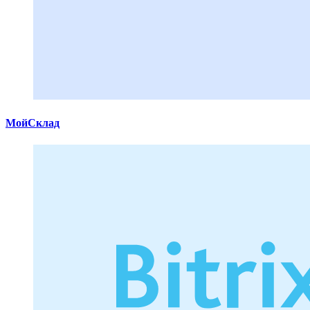
МойСклад