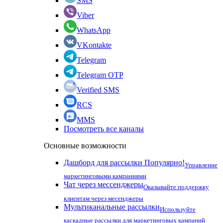
SMS
Viber
WhatsApp
VKontakte
Telegram
Telegram OTP
Verified SMS
RCS
MMS
Посмотреть все каналы
Основные возможности
Дашборд для рассылки
Популярно!
Управление
маркетинговыми кампаниями
Чат через мессенджеры
Оказывайте поддержку
клиентам через месенджеры
Мультиканальные рассылки
Используйте
каскадные рассылки для маркетинговых кампаний