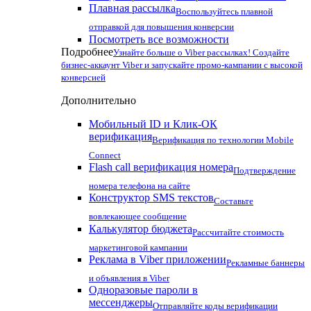
Плавная рассылка
Воспользуйтесь плавной
отправкой для повышения конверсии
Посмотреть все возможности
Подробнее
Узнайте больше о Viber рассылках! Создайте
бизнес-аккаунт Viber и запускайте промо-кампании с высокой
конверсией
Дополнительно
Мобильный ID и Клик-ОК
верификация
Верификация по технологии Mobile
Connect
Flash call верификация номера
Подтверждение
номера телефона на сайте
Конструктор SMS текстов
Составьте
вовлекающее сообщение
Калькулятор бюджета
Рассчитайте стоимость
маркетинговой кампании
Реклама в Viber приложении
Рекламные баннеры
и объявления в Viber
Одноразовые пароли в
мессенджеры
Отправляйте коды верификации