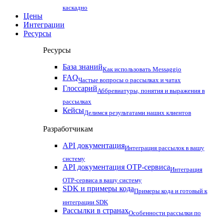
каскадно
Цены
Интеграции
Ресурсы
Ресурсы
База знаний
Как использовать Messaggio
FAQ
Частые вопросы о рассылках и чатах
Глоссарий
Аббревиатуры, понятия и выражения в
рассылках
Кейсы
Делимся результатами наших клиентов
Разработчикам
API документация
Интеграция рассылок в вашу
систему
API документация OTP-сервиса
Интеграция
OTP-сервиса в вашу систему
SDK и примеры кода
Примеры кода и готовый к
интеграции SDK
Рассылки в странах
Особенности рассылки по