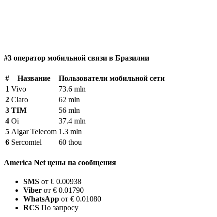
#3 оператор мобильной связи в Бразилии
#
Название
Пользователи мобильной сети
1
Vivo
73.6 mln
2
Claro
62 mln
3
TIM
56 mln
4
Oi
37.4 mln
5
Algar Telecom
1.3 mln
6
Sercomtel
60 thou
America Net цены на сообщения
SMS
от € 0.00938
Viber
от € 0.01790
WhatsApp
от € 0.01080
RCS
По запросу