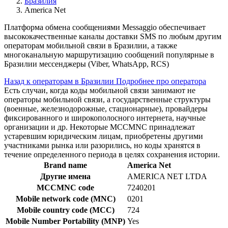
Бразилия
America Net
Платформа обмена сообщениями Messaggio обеспечивает
высококачественные каналы доставки SMS по любым другим
операторам мобильной связи в Бразилии, а также
многоканальную маршрутизацию сообщений популярные в
Бразилии мессенджеры (Viber, WhatsApp, RCS)
Назад к операторам в Бразилии
Подробнее про оператора
Есть случаи, когда коды мобильной связи занимают не
операторы мобильной связи, а государственные структуры
(военные, железнодорожные, стационарные), провайдеры
фиксированного и широкополосного интернета, научные
организации и др. Некоторые MCCMNC принадлежат
устаревшим юридическим лицам, приобретены другими
участниками рынка или разорились, но коды хранятся в
течение определенного периода в целях сохранения истории.
Brand name
America Net
Другие имена
AMERICA NET LTDA
MCCMNC code
7240201
Mobile network code (MNC)
0201
Mobile country code (MCC)
724
Mobile Number Portability (MNP)
Yes