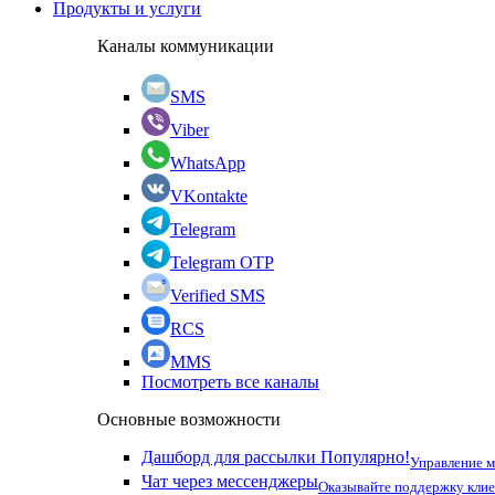
Продукты и услуги
Каналы коммуникации
SMS
Viber
WhatsApp
VKontakte
Telegram
Telegram OTP
Verified SMS
RCS
MMS
Посмотреть все каналы
Основные возможности
Дашборд для рассылки
Популярно!
Управление 
Чат через мессенджеры
Оказывайте поддержку кли