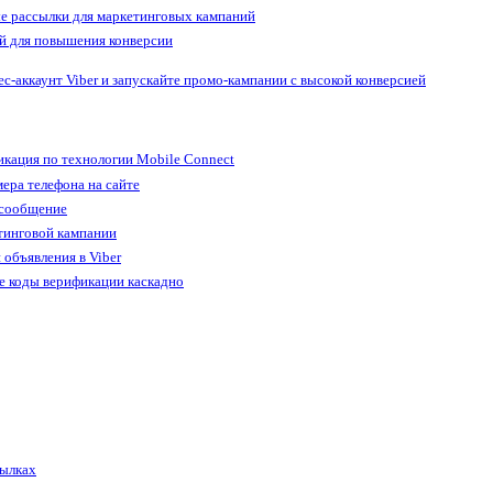
е рассылки для маркетинговых кампаний
й для повышения конверсии
ес-аккаунт Viber и запускайте промо-кампании с высокой конверсией
кация по технологии Mobile Connect
ера телефона на сайте
 сообщение
тинговой кампании
 объявления в Viber
е коды верификации каскадно
сылках