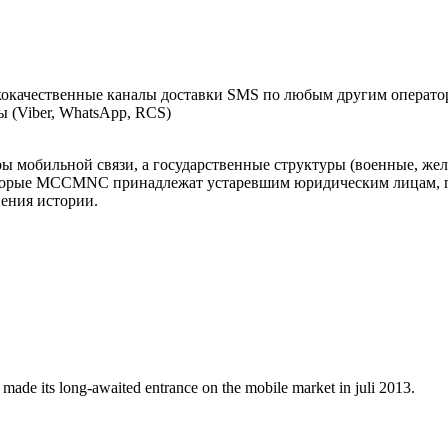
окачественные каналы доставки SMS по любым другим оператор
 (Viber, WhatsApp, RCS)
оры мобильной связи, а государственные структуры (военные, ж
оторые MCCMNC принадлежат устаревшим юридическим лицам, п
нения истории.
made its long-awaited entrance on the mobile market in juli 2013.