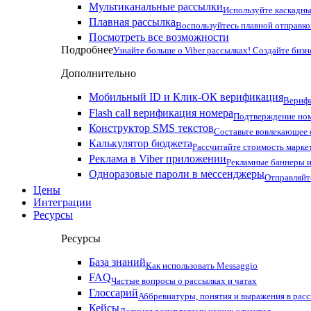
Мультиканальные рассылки
Используйте каскадны
Плавная рассылка
Воспользуйтесь плавной отправко
Посмотреть все возможности
Подробнее
Узнайте больше о Viber рассылках! Создайте бизн
Дополнительно
Мобильный ID и Клик-ОК верификация
Верифи
Flash call верификация номера
Подтверждение ном
Конструктор SMS текстов
Составьте вовлекающее
Калькулятор бюджета
Рассчитайте стоимость марке
Реклама в Viber приложении
Рекламные баннеры и
Одноразовые пароли в мессенджеры
Отправляйт
Цены
Интеграции
Ресурсы
Ресурсы
База знаний
Как использовать Messaggio
FAQ
Частые вопросы о рассылках и чатах
Глоссарий
Аббревиатуры, понятия и выражения в рас
Кейсы