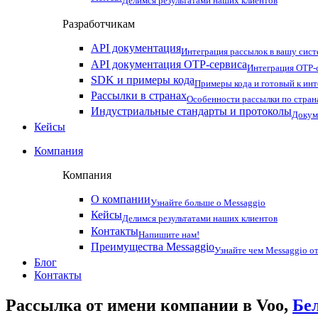
Делимся результатами наших клиентов
Разработчикам
API документация
Интеграция рассылок в вашу сис
API документация OTP-сервиса
Интеграция OTP-с
SDK и примеры кода
Примеры кода и готовый к ин
Рассылки в странах
Особенности рассылки по стран
Индустриальные стандарты и протоколы
Докум
Кейсы
Компания
Компания
О компании
Узнайте больше о Messaggio
Кейсы
Делимся результатами наших клиентов
Контакты
Напишите нам!
Преимущества Messaggio
Узнайте чем Messaggio от
Блог
Контакты
Рассылка от имени компании в Voo,
Бе