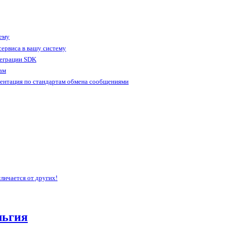
тему
ервиса в вашу систему
теграции SDK
ам
ентация по стандартам обмена сообщениями
личается от других!
льгия