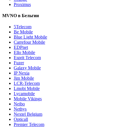
Proximus
MVNO в Бельгии
5Telecom
Be Mobile
Blue Light Mobile
Carrefour Mobile
EDPnet
Ello Mobile
Esprit Telecom
Fuzer
Galaxy Mobile
IP Nexia
Jim Mobile
LCR-Telecom
Lmobi Mobile
Lycamobile
Mobile Vikings
Neibo
Nethys
Nextel Belgium
Opticall
Premier Telecom