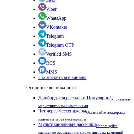
SMS
Viber
WhatsApp
VKontakte
Telegram
Telegram OTP
Verified SMS
RCS
MMS
Посмотреть все каналы
Основные возможности
Дашборд для рассылки
Популярно!
Управление
маркетинговыми кампаниями
Чат через мессенджеры
Оказывайте поддержку
клиентам через месенджеры
Мультиканальные рассылки
Используйте
каскадные рассылки для маркетинговых кампаний