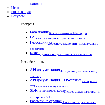
каскадно
Цены
Интеграции
Ресурсы
Ресурсы
База знаний
Как использовать Messaggio
FAQ
Частые вопросы о рассылках и чатах
Глоссарий
Аббревиатуры, понятия и выражения в
рассылках
Кейсы
Делимся результатами наших клиентов
Разработчикам
API документация
Интеграция рассылок в вашу
систему
API документация OTP-сервиса
Интеграция
OTP-сервиса в вашу систему
SDK и примеры кода
Примеры кода и готовый к
интеграции SDK
Рассылки в странах
Особенности рассылки по