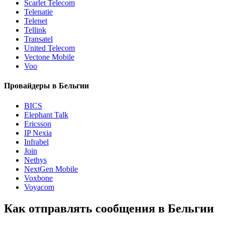
Scarlet Telecom
Telenatie
Telenet
Tellink
Transatel
United Telecom
Vectone Mobile
Voo
Провайдеры в Бельгии
BICS
Elephant Talk
Ericsson
IP Nexia
Infrabel
Join
Nethys
NextGen Mobile
Voxbone
Voyacom
Как отправлять сообщения в Бельгии