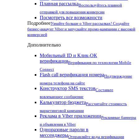
Плавная рассылка
Воспользуйтесь плавной
отправкой для повышения конверсии
Посмотреть все возможности
Подробнее
Узнайте больше о Viber рассылках! Создайте
бизнес-аккаунт Viber и запускайте промо-кампании с высокой
конверсией
Дополнительно
Мобильный ID и Клик-ОК
верификация
Верификация по технологии Mobile
Connect
Flash call верификация номера
Подтверждение
номера телефона на сайте
Конструктор SMS текстов
Составьте
вовлекающее сообщение
Калькулятор бюджета
Рассчитайте стоимость
маркетинговой кампании
Реклама в Viber приложении
Рекламные баннеры
и объявления в Viber
Одноразовые пароли в
мессенджеры
Отправляйте коды верификации