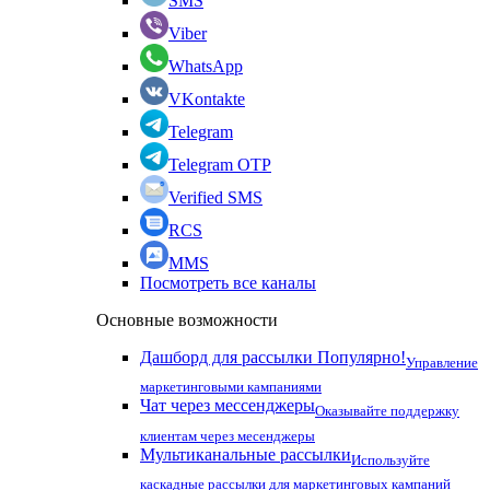
SMS
Viber
WhatsApp
VKontakte
Telegram
Telegram OTP
Verified SMS
RCS
MMS
Посмотреть все каналы
Основные возможности
Дашборд для рассылки
Популярно!
Управление
маркетинговыми кампаниями
Чат через мессенджеры
Оказывайте поддержку
клиентам через месенджеры
Мультиканальные рассылки
Используйте
каскадные рассылки для маркетинговых кампаний