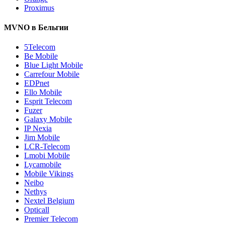
Proximus
MVNO в Бельгии
5Telecom
Be Mobile
Blue Light Mobile
Carrefour Mobile
EDPnet
Ello Mobile
Esprit Telecom
Fuzer
Galaxy Mobile
IP Nexia
Jim Mobile
LCR-Telecom
Lmobi Mobile
Lycamobile
Mobile Vikings
Neibo
Nethys
Nextel Belgium
Opticall
Premier Telecom