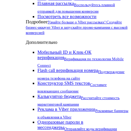
Плавная рассылка
Воспользуйтесь плавной
отправкой для повышения конверсии
Посмотреть все возможности
Подробнее
Узнайте больше о Viber рассылках! Создайте
бизнес-аккаунт Viber и запускайте промо-кампании с высокой
конверсией
Дополнительно
Мобильный ID и Клик-ОК
верификация
Верификация по технологии Mobile
Connect
Flash call верификация номера
Подтверждение
номера телефона на сайте
Конструктор SMS текстов
Составьте
вовлекающее сообщение
Калькулятор бюджета
Рассчитайте стоимость
маркетинговой кампании
Реклама в Viber приложении
Рекламные баннеры
и объявления в Viber
Одноразовые пароли в
мессенджеры
Отправляйте коды верификации