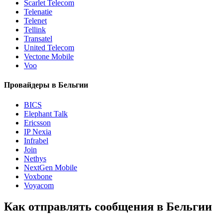
Scarlet Telecom
Telenatie
Telenet
Tellink
Transatel
United Telecom
Vectone Mobile
Voo
Провайдеры в Бельгии
BICS
Elephant Talk
Ericsson
IP Nexia
Infrabel
Join
Nethys
NextGen Mobile
Voxbone
Voyacom
Как отправлять сообщения в Бельгии