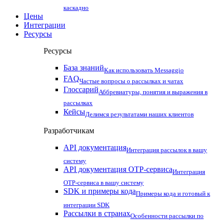
каскадно
Цены
Интеграции
Ресурсы
Ресурсы
База знаний
Как использовать Messaggio
FAQ
Частые вопросы о рассылках и чатах
Глоссарий
Аббревиатуры, понятия и выражения в
рассылках
Кейсы
Делимся результатами наших клиентов
Разработчикам
API документация
Интеграция рассылок в вашу
систему
API документация OTP-сервиса
Интеграция
OTP-сервиса в вашу систему
SDK и примеры кода
Примеры кода и готовый к
интеграции SDK
Рассылки в странах
Особенности рассылки по