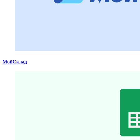
МойСклад