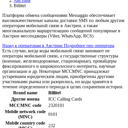
Австрия
Billitel
Платформа обмена сообщениями Messaggio обеспечивает
высококачественные каналы доставки SMS по любым другим
операторам мобильной связи в Австрии, а также
многоканальную маршрутизацию сообщений популярные в
Австрии мессенджеры (Viber, WhatsApp, RCS)
Назад к операторам в Австрии
Подробнее про оператора
Есть случаи, когда коды мобильной связи занимают не
операторы мобильной связи, а государственные структуры
(военные, железнодорожные, стационарные), провайдеры
фиксированного и широкополосного интернета, научные
организации и др. Некоторые MCCMNC принадлежат
устаревшим юридическим лицам, приобретены другими
участниками рынка или разорились, но коды хранятся в
течение определенного периода в целях сохранения истории.
Brand name
Billitel
Другие имена
ICC Calling Cards
MCCMNC code
2320101
Mobile network code
0101
(MNC)
Mobile country code
232