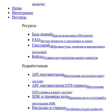
каскадно
Цены
Интеграции
Ресурсы
Ресурсы
База знаний
Как использовать Messaggio
FAQ
Частые вопросы о рассылках и чатах
Глоссарий
Аббревиатуры, понятия и выражения в
рассылках
Кейсы
Делимся результатами наших клиентов
Разработчикам
API документация
Интеграция рассылок в вашу
систему
API документация OTP-сервиса
Интеграция
OTP-сервиса в вашу систему
SDK и примеры кода
Примеры кода и готовый к
интеграции SDK
Рассылки в странах
Особенности рассылки по