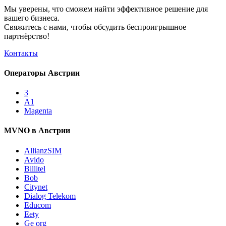
Мы уверены, что сможем найти эффективное решение для
вашего бизнеса.
Свяжитесь с нами, чтобы обсудить
беспроигрышное
партнёрство!
Контакты
Операторы Австрии
3
A1
Magenta
MVNO в Австрии
AllianzSIM
Avido
Billitel
Bob
Citynet
Dialog Telekom
Educom
Eety
Ge org