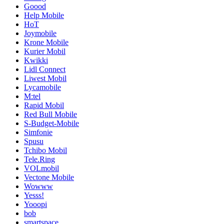
Goood
Help Mobile
HoT
Joymobile
Krone Mobile
Kurier Mobil
Kwikki
Lidl Connect
Liwest Mobil
Lycamobile
M:tel
Rapid Mobil
Red Bull Mobile
S-Budget-Mobile
Simfonie
Spusu
Tchibo Mobil
Tele.Ring
VOLmobil
Vectone Mobile
Wowww
Yesss!
Yooopi
bob
smartspace