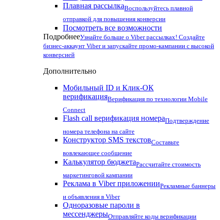
Плавная рассылка
Воспользуйтесь плавной
отправкой для повышения конверсии
Посмотреть все возможности
Подробнее
Узнайте больше о Viber рассылках! Создайте
бизнес-аккаунт Viber и запускайте промо-кампании с высокой
конверсией
Дополнительно
Мобильный ID и Клик-ОК
верификация
Верификация по технологии Mobile
Connect
Flash call верификация номера
Подтверждение
номера телефона на сайте
Конструктор SMS текстов
Составьте
вовлекающее сообщение
Калькулятор бюджета
Рассчитайте стоимость
маркетинговой кампании
Реклама в Viber приложении
Рекламные баннеры
и объявления в Viber
Одноразовые пароли в
мессенджеры
Отправляйте коды верификации