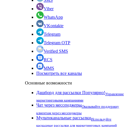
SMS
Viber
WhatsApp
VKontakte
Telegram
Telegram OTP
Verified SMS
RCS
MMS
Посмотреть все каналы
Основные возможности
Дашборд для рассылки
Популярно!
Управление
маркетинговыми кампаниями
Чат через мессенджеры
Оказывайте поддержку
клиентам через месенджеры
Мультиканальные рассылки
Используйте
каскадные рассылки для маркетинговых кампаний