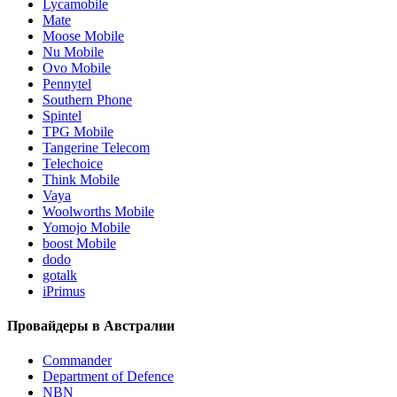
Lycamobile
Mate
Moose Mobile
Nu Mobile
Ovo Mobile
Pennytel
Southern Phone
Spintel
TPG Mobile
Tangerine Telecom
Telechoice
Think Mobile
Vaya
Woolworths Mobile
Yomojo Mobile
boost Mobile
dodo
gotalk
iPrimus
Провайдеры в Австралии
Commander
Department of Defence
NBN