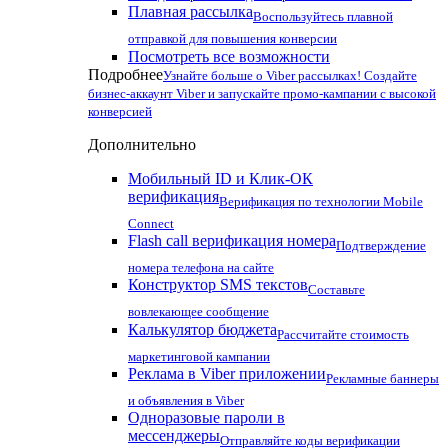
Плавная рассылка
Воспользуйтесь плавной
отправкой для повышения конверсии
Посмотреть все возможности
Подробнее
Узнайте больше о Viber рассылках! Создайте
бизнес-аккаунт Viber и запускайте промо-кампании с высокой
конверсией
Дополнительно
Мобильный ID и Клик-ОК
верификация
Верификация по технологии Mobile
Connect
Flash call верификация номера
Подтверждение
номера телефона на сайте
Конструктор SMS текстов
Составьте
вовлекающее сообщение
Калькулятор бюджета
Рассчитайте стоимость
маркетинговой кампании
Реклама в Viber приложении
Рекламные баннеры
и объявления в Viber
Одноразовые пароли в
мессенджеры
Отправляйте коды верификации