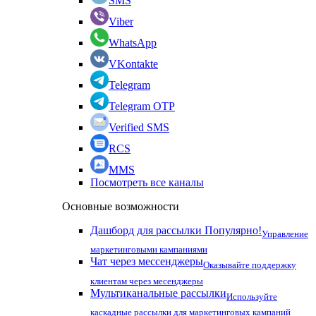
SMS
Viber
WhatsApp
VKontakte
Telegram
Telegram OTP
Verified SMS
RCS
MMS
Посмотреть все каналы
Основные возможности
Дашборд для рассылки
Популярно!
Управление
маркетинговыми кампаниями
Чат через мессенджеры
Оказывайте поддержку
клиентам через месенджеры
Мультиканальные рассылки
Используйте
каскадные рассылки для маркетинговых кампаний