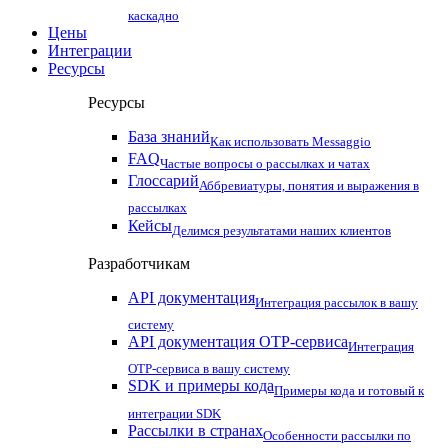
каскадно
Цены
Интеграции
Ресурсы
Ресурсы
База знаний
Как использовать Messaggio
FAQ
Частые вопросы о рассылках и чатах
Глоссарий
Аббревиатуры, понятия и выражения в
рассылках
Кейсы
Делимся результатами наших клиентов
Разработчикам
API документация
Интеграция рассылок в вашу
систему
API документация OTP-сервиса
Интеграция
OTP-сервиса в вашу систему
SDK и примеры кода
Примеры кода и готовый к
интеграции SDK
Рассылки в странах
Особенности рассылки по