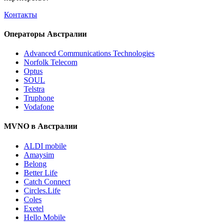
Контакты
Операторы Австралии
Advanced Communications Technologies
Norfolk Telecom
Optus
SOUL
Telstra
Truphone
Vodafone
MVNO в Австралии
ALDI mobile
Amaysim
Belong
Better Life
Catch Connect
Circles.Life
Coles
Exetel
Hello Mobile