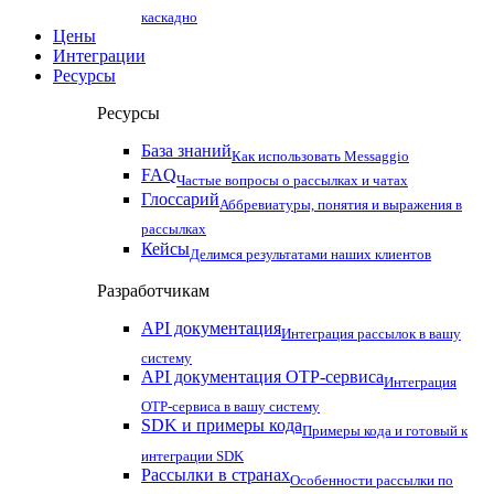
каскадно
Цены
Интеграции
Ресурсы
Ресурсы
База знаний
Как использовать Messaggio
FAQ
Частые вопросы о рассылках и чатах
Глоссарий
Аббревиатуры, понятия и выражения в
рассылках
Кейсы
Делимся результатами наших клиентов
Разработчикам
API документация
Интеграция рассылок в вашу
систему
API документация OTP-сервиса
Интеграция
OTP-сервиса в вашу систему
SDK и примеры кода
Примеры кода и готовый к
интеграции SDK
Рассылки в странах
Особенности рассылки по