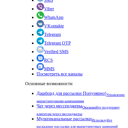
SMS
Viber
WhatsApp
VKontakte
Telegram
Telegram OTP
Verified SMS
RCS
MMS
Посмотреть все каналы
Основные возможности
Дашборд для рассылки
Популярно!
Управление
маркетинговыми кампаниями
Чат через мессенджеры
Оказывайте поддержку
клиентам через месенджеры
Мультиканальные рассылки
Используйте
каскадные рассылки для маркетинговых кампаний