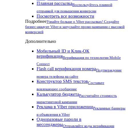
Плавная рассылка
Воспользуйтесь плавной
отправкой для повышения конверсии
Посмотреть все возможности
Подробнее
Узнайте больше о Viber рассылках! Создайте
бизнес-аккаунт Viber и запускайте промо-кампании с высокой
конверсией
Дополнительно
Мобильный ID и Клик-ОК
верификация
Верификация по технологии Mobile
Connect
Flash call верификация номера
Подтверждение
номера телефона на сайте
Конструктор SMS текстов
Составьте
вовлекающее сообщение
Калькулятор бюджета
Рассчитайте стоимость
маркетинговой кампании
Реклама в Viber приложении
Рекламные баннеры
и объявления в Viber
Одноразовые пароли в
мессенджеры
Отправляйте коды верификации