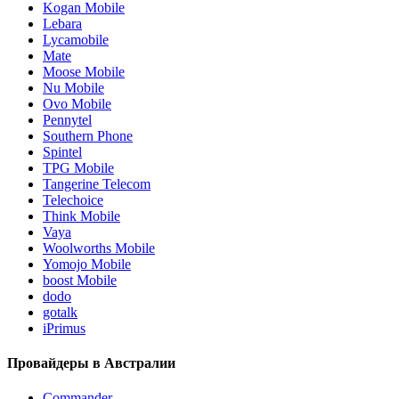
Kogan Mobile
Lebara
Lycamobile
Mate
Moose Mobile
Nu Mobile
Ovo Mobile
Pennytel
Southern Phone
Spintel
TPG Mobile
Tangerine Telecom
Telechoice
Think Mobile
Vaya
Woolworths Mobile
Yomojo Mobile
boost Mobile
dodo
gotalk
iPrimus
Провайдеры в Австралии
Commander