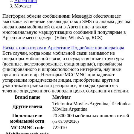
Аргентина
Movistar
Платформа обмена сообщениями Messaggio обеспечивает
высококачественные каналы доставки SMS по любым другим
операторам мобильной связи в Аргентине, а также
многоканальную маршрутизацию сообщений популярные в
Аргентине мессенджеры (Viber, WhatsApp, RCS)
Назад к операторам в Аргентине
Подробнее про оператора
Есть случаи, когда коды мобильной связи занимают не
операторы мобильной связи, а государственные структуры
(военные, железнодорожные, стационарные), провайдеры
фиксированного и широкополосного интернета, научные
организации и др. Некоторые MCCMNC принадлежат
устаревшим юридическим лицам, приобретены другими
участниками рынка или разорились, но коды хранятся в
течение определенного периода в целях сохранения истории.
Brand name
Movistar
Telefonica Moviles Argentina, Telefonica
Другие имена
Móviles Argentina
Пользователи
20 800 000 мобильных пользователей
мобильной сети
(на 09/08/2026)
MCCMNC code
722010