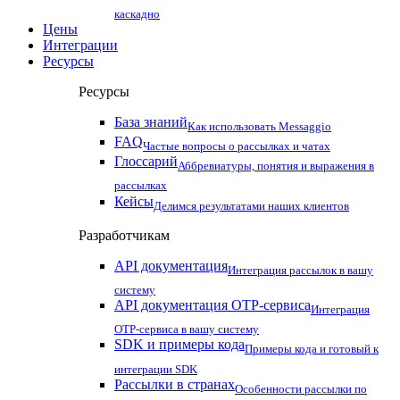
каскадно
Цены
Интеграции
Ресурсы
Ресурсы
База знаний
Как использовать Messaggio
FAQ
Частые вопросы о рассылках и чатах
Глоссарий
Аббревиатуры, понятия и выражения в
рассылках
Кейсы
Делимся результатами наших клиентов
Разработчикам
API документация
Интеграция рассылок в вашу
систему
API документация OTP-сервиса
Интеграция
OTP-сервиса в вашу систему
SDK и примеры кода
Примеры кода и готовый к
интеграции SDK
Рассылки в странах
Особенности рассылки по