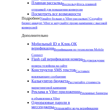
Плавная рассылка
Воспользуйтесь плавной
отправкой для повышения конверсии
Посмотреть все возможности
Подробнее
Узнайте больше о Viber рассылках! Создайте
бизнес-аккаунт Viber и запускайте промо-кампании с высокой
конверсией
Дополнительно
Мобильный ID и Клик-ОК
верификация
Верификация по технологии Mobile
Connect
Flash call верификация номера
Подтверждение
номера телефона на сайте
Конструктор SMS текстов
Составьте
вовлекающее сообщение
Калькулятор бюджета
Рассчитайте стоимость
маркетинговой кампании
Реклама в Viber приложении
Рекламные баннеры
и объявления в Viber
Одноразовые пароли в
мессенджеры
Отправляйте коды верификации