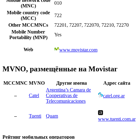
Mobile network code
010
(MNC)
Mobile country code
722
(MCC)
Other MCCMNCs
72201, 72207, 722070, 72210, 72270
Mobile Number
Yes
Portability (MNP)
Web
www.movistar.com
MVNO, размещённые на Movistar
MCCMNC
MVNO
Другие имена
Адрес сайта
Argentina’s Camara de
–
Catel
Cooperativas de
catel.org.ar
Telecomunicaciones
–
Tuenti
Quam
www.tuenti.com.ar
Рейтинг мобильных операторов