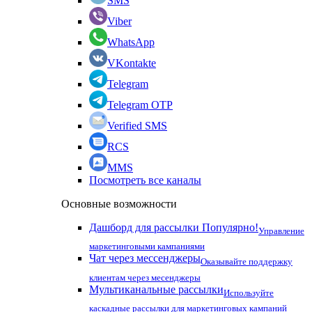
SMS
Viber
WhatsApp
VKontakte
Telegram
Telegram OTP
Verified SMS
RCS
MMS
Посмотреть все каналы
Основные возможности
Дашборд для рассылки
Популярно!
Управление
маркетинговыми кампаниями
Чат через мессенджеры
Оказывайте поддержку
клиентам через месенджеры
Мультиканальные рассылки
Используйте
каскадные рассылки для маркетинговых кампаний