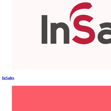
InSales