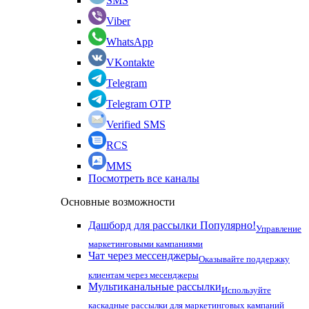
SMS
Viber
WhatsApp
VKontakte
Telegram
Telegram OTP
Verified SMS
RCS
MMS
Посмотреть все каналы
Основные возможности
Дашборд для рассылки
Популярно!
Управление
маркетинговыми кампаниями
Чат через мессенджеры
Оказывайте поддержку
клиентам через месенджеры
Мультиканальные рассылки
Используйте
каскадные рассылки для маркетинговых кампаний