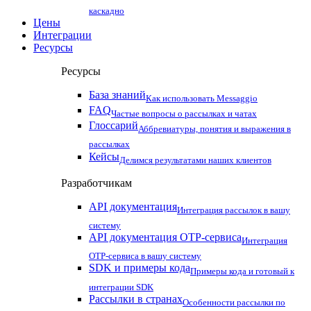
каскадно
Цены
Интеграции
Ресурсы
Ресурсы
База знаний
Как использовать Messaggio
FAQ
Частые вопросы о рассылках и чатах
Глоссарий
Аббревиатуры, понятия и выражения в
рассылках
Кейсы
Делимся результатами наших клиентов
Разработчикам
API документация
Интеграция рассылок в вашу
систему
API документация OTP-сервиса
Интеграция
OTP-сервиса в вашу систему
SDK и примеры кода
Примеры кода и готовый к
интеграции SDK
Рассылки в странах
Особенности рассылки по