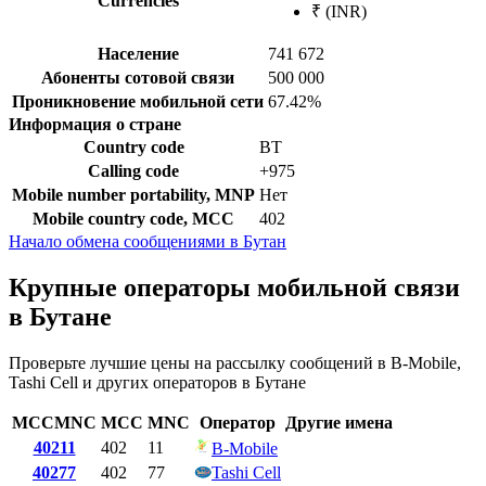
Currencies
₹ (INR)
Население
741 672
Абоненты сотовой связи
500 000
Проникновение мобильной сети
67.42%
Информация о стране
Country code
BT
Calling code
+975
Mobile number portability, MNP
Нет
Mobile country code, MCC
402
Начало обмена сообщениями в Бутан
Крупные операторы мобильной связи
в Бутане
Проверьте лучшие цены на рассылку сообщений в B-Mobile,
Tashi Cell и других операторов в Бутане
MCCMNC
MCC
MNC
Оператор
Другие имена
40211
402
11
B-Mobile
40277
402
77
Tashi Cell