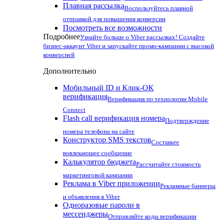
Плавная рассылка
Воспользуйтесь плавной
отправкой для повышения конверсии
Посмотреть все возможности
Подробнее
Узнайте больше о Viber рассылках! Создайте
бизнес-аккаунт Viber и запускайте промо-кампании с высокой
конверсией
Дополнительно
Мобильный ID и Клик-ОК
верификация
Верификация по технологии Mobile
Connect
Flash call верификация номера
Подтверждение
номера телефона на сайте
Конструктор SMS текстов
Составьте
вовлекающее сообщение
Калькулятор бюджета
Рассчитайте стоимость
маркетинговой кампании
Реклама в Viber приложении
Рекламные баннеры
и объявления в Viber
Одноразовые пароли в
мессенджеры
Отправляйте коды верификации