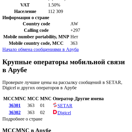
VAT
1.50%
Население
112 309
Информация о стране
Country code
AW
Calling code
+297
Mobile number portability, MNP
Нет
Mobile country code, MCC
363
Начало обмена сообщениями в Аруба
Крупные операторы мобильной связи
в Арубе
Проверьте лучшие цены на рассылку сообщений в SETAR,
Digicel и других операторов в Арубе
MCCMNC
MCC
MNC
Оператор
Другие имена
36301
363
01
SETAR
36302
363
02
Digicel
Подробнее о стране
MCCMNC в Арубе