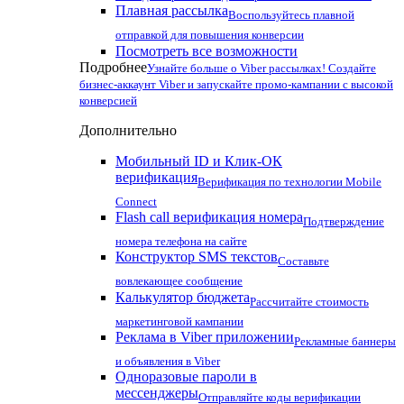
Плавная рассылка
Воспользуйтесь плавной
отправкой для повышения конверсии
Посмотреть все возможности
Подробнее
Узнайте больше о Viber рассылках! Создайте
бизнес-аккаунт Viber и запускайте промо-кампании с высокой
конверсией
Дополнительно
Мобильный ID и Клик-ОК
верификация
Верификация по технологии Mobile
Connect
Flash call верификация номера
Подтверждение
номера телефона на сайте
Конструктор SMS текстов
Составьте
вовлекающее сообщение
Калькулятор бюджета
Рассчитайте стоимость
маркетинговой кампании
Реклама в Viber приложении
Рекламные баннеры
и объявления в Viber
Одноразовые пароли в
мессенджеры
Отправляйте коды верификации