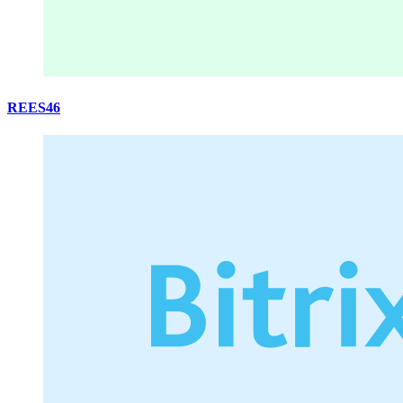
REES46