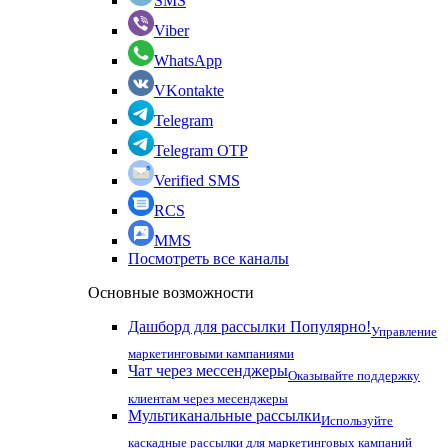
SMS
Viber
WhatsApp
VKontakte
Telegram
Telegram OTP
Verified SMS
RCS
MMS
Посмотреть все каналы
Основные возможности
Дашборд для рассылки
Популярно!
Управление
маркетинговыми кампаниями
Чат через мессенджеры
Оказывайте поддержку
клиентам через месенджеры
Мультиканальные рассылки
Используйте
каскадные рассылки для маркетинговых кампаний