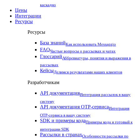
каскадно
Цены
Интеграции
Ресурсы
Ресурсы
База знаний
Как использовать Messaggio
FAQ
Частые вопросы о рассылках и чатах
Глоссарий
Аббревиатуры, понятия и выражения в
рассылках
Кейсы
Делимся результатами наших клиентов
Разработчикам
API документация
Интеграция рассылок в вашу
систему
API документация OTP-сервиса
Интеграция
OTP-сервиса в вашу систему
SDK и примеры кода
Примеры кода и готовый к
интеграции SDK
Рассылки в странах
Особенности рассылки по