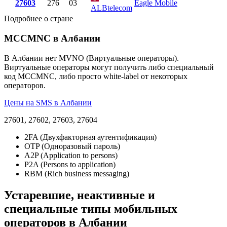
27603
276
03
Eagle Mobile
ALBtelecom
Подробнее о стране
MCCMNC в Албании
В Албании нет MVNO (Виртуальные операторы).
Виртуальные операторы могут получить либо специальный
код MCCMNC, либо просто white-label от некоторых
операторов.
Цены на SMS в Албании
27601, 27602, 27603, 27604
2FA (Двухфакторная аутентификация)
OTP (Одноразовый пароль)
A2P (Application to persons)
P2A (Persons to application)
RBM (Rich business messaging)
Устаревшие, неактивные и
специальные типы мобильных
операторов в Албании