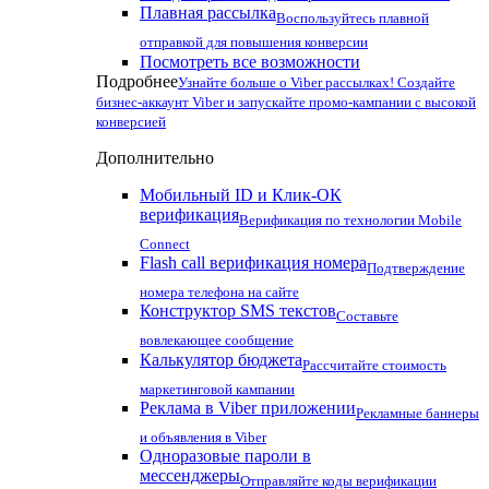
Плавная рассылка
Воспользуйтесь плавной
отправкой для повышения конверсии
Посмотреть все возможности
Подробнее
Узнайте больше о Viber рассылках! Создайте
бизнес-аккаунт Viber и запускайте промо-кампании с высокой
конверсией
Дополнительно
Мобильный ID и Клик-ОК
верификация
Верификация по технологии Mobile
Connect
Flash call верификация номера
Подтверждение
номера телефона на сайте
Конструктор SMS текстов
Составьте
вовлекающее сообщение
Калькулятор бюджета
Рассчитайте стоимость
маркетинговой кампании
Реклама в Viber приложении
Рекламные баннеры
и объявления в Viber
Одноразовые пароли в
мессенджеры
Отправляйте коды верификации