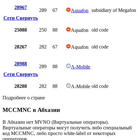
28967
289
67
subsidiary of Megafon
Aquafon
Сети
Свернуть
25088
250
88
old code
Aquafon
28267
282
67
old code
Aquafon
28988
289
88
A-Mobile
Сети
Свернуть
28288
282
88
old code
A-Mobile
Подробнее о стране
MCCMNC в Абхазии
В Абхазии нет MVNO (Виртуальные операторы).
Виртуальные операторы могут получить либо специальный
код MCCMNC, либо просто white-label от некоторых
операторов.