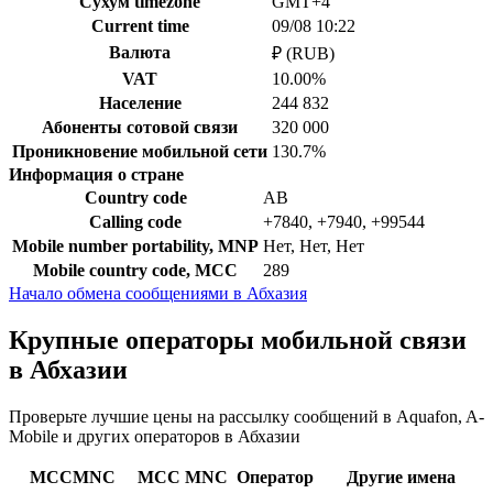
Сухум timezone
GMT+4
Current time
09/08 10:22
Валюта
₽ (RUB)
VAT
10.00%
Население
244 832
Абоненты сотовой связи
320 000
Проникновение мобильной сети
130.7%
Информация о стране
Country code
AB
Calling code
+7840, +7940, +99544
Mobile number portability, MNP
Нет, Нет, Нет
Mobile country code, MCC
289
Начало обмена сообщениями в Абхазия
Крупные операторы мобильной связи
в Абхазии
Проверьте лучшие цены на рассылку сообщений в Aquafon, A-
Mobile и других операторов в Абхазии
MCCMNC
MCC
MNC
Оператор
Другие имена