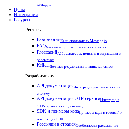
каскадно
Цены
Интеграции
Ресурсы
Ресурсы
База знаний
Как использовать Messaggio
FAQ
Частые вопросы о рассылках и чатах
Глоссарий
Аббревиатуры, понятия и выражения в
рассылках
Кейсы
Делимся результатами наших клиентов
Разработчикам
API документация
Интеграция рассылок в вашу
систему
API документация OTP-сервиса
Интеграция
OTP-сервиса в вашу систему
SDK и примеры кода
Примеры кода и готовый к
интеграции SDK
Рассылки в странах
Особенности рассылки по