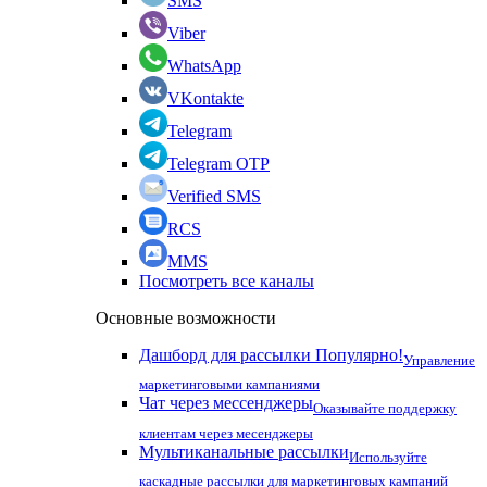
SMS
Viber
WhatsApp
VKontakte
Telegram
Telegram OTP
Verified SMS
RCS
MMS
Посмотреть все каналы
Основные возможности
Дашборд для рассылки
Популярно!
Управление
маркетинговыми кампаниями
Чат через мессенджеры
Оказывайте поддержку
клиентам через месенджеры
Мультиканальные рассылки
Используйте
каскадные рассылки для маркетинговых кампаний