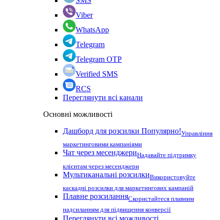
SMS
Viber
WhatsApp
Telegram
Telegram OTP
Verified SMS
RCS
Переглянути всі канали
Основні можливості
Дашборд для розсилки
Популярно!
Управління
маркетинговими кампаніями
Чат через месенджери
Надавайте підтримку
клієнтам через месенджери
Мультиканальні розсилки
Використовуйте
каскадні розсилки для маркетингових кампаній
Плавне розсилання
Скористайтеся плавним
надсиланням для підвищення конверсії
Переглянути всі можливості