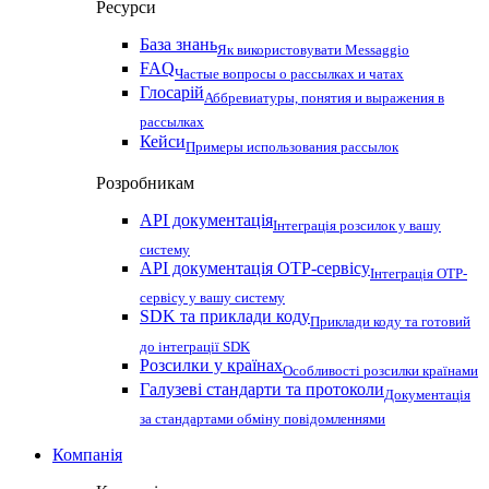
Ресурси
База знань
Як використовувати Messaggio
FAQ
Частые вопросы о рассылках и чатах
Глосарій
Аббревиатуры, понятия и выражения в
рассылках
Кейси
Примеры использования рассылок
Розробникам
API документація
Інтеграція розсилок у вашу
систему
API документація OTP-сервісу
Інтеграція OTP-
сервісу у вашу систему
SDK та приклади коду
Приклади коду та готовий
до інтеграції SDK
Розсилки у країнах
Особливості розсилки країнами
Галузеві стандарти та протоколи
Документація
за стандартами обміну повідомленнями
Компанія