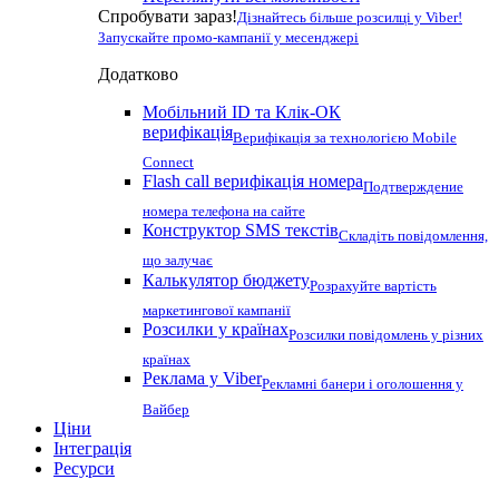
Спробувати зараз!
Дізнайтесь більше розсилці у Viber!
Запускайте промо-кампанії у месенджері
Додатково
Мобільний ID та Клік-ОК
верифікація
Верифікація за технологією Mobile
Connect
Flash call верифікація номера
Подтверждение
номера телефона на сайте
Конструктор SMS текстів
Складіть повідомлення,
що залучає
Калькулятор бюджету
Розрахуйте вартість
маркетингової кампанії
Розсилки у країнах
Розсилки повідомлень у різних
країнах
Реклама у Viber
Рекламні банери і оголошення у
Вайбер
Ціни
Інтеграція
Ресурси