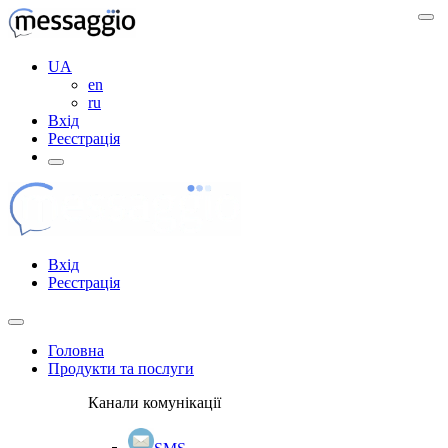
UA
en
ru
Вхід
Реєстрація
Вхід
Реєстрація
Головна
Продукти та послуги
Канали комунікації