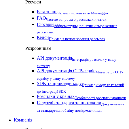
Ресурси
База знань
Як використовувати Messaggio
FAQ
Частые вопросы о рассылках и чатах
Глосарій
Аббревиатуры, понятия и выражения в
рассылках
Кейси
Примеры использования рассылок
Розробникам
API документація
Інтеграція розсилок у вашу
систему
API документація OTP-сервісу
Інтеграція OTP-
сервісу у вашу систему
SDK та приклади коду
Приклади коду та готовий
до інтеграції SDK
Розсилки у країнах
Особливості розсилки країнами
Галузеві стандарти та протоколи
Документація
за стандартами обміну повідомленнями
Компанія