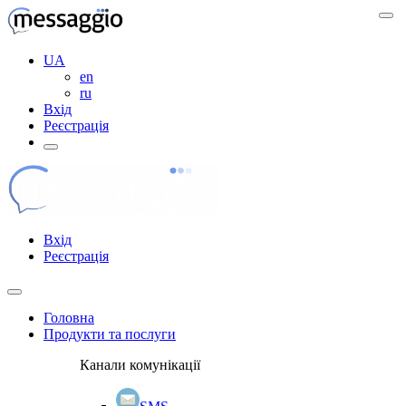
UA
en
ru
Вхід
Реєстрація
Вхід
Реєстрація
Головна
Продукти та послуги
Канали комунікації