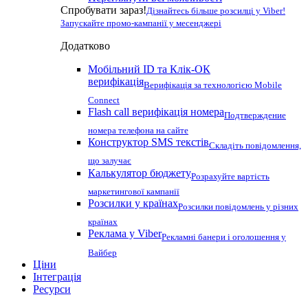
Спробувати зараз!
Дізнайтесь більше розсилці у Viber!
Запускайте промо-кампанії у месенджері
Додатково
Мобільний ID та Клік-ОК
верифікація
Верифікація за технологією Mobile
Connect
Flash call верифікація номера
Подтверждение
номера телефона на сайте
Конструктор SMS текстів
Складіть повідомлення,
що залучає
Калькулятор бюджету
Розрахуйте вартість
маркетингової кампанії
Розсилки у країнах
Розсилки повідомлень у різних
країнах
Реклама у Viber
Рекламні банери і оголошення у
Вайбер
Ціни
Інтеграція
Ресурси