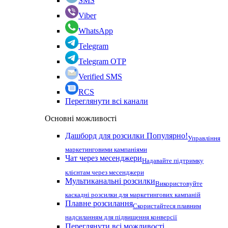
SMS
Viber
WhatsApp
Telegram
Telegram OTP
Verified SMS
RCS
Переглянути всі канали
Основні можливості
Дашборд для розсилки
Популярно!
Управління
маркетинговими кампаніями
Чат через месенджери
Надавайте підтримку
клієнтам через месенджери
Мультиканальні розсилки
Використовуйте
каскадні розсилки для маркетингових кампаній
Плавне розсилання
Скористайтеся плавним
надсиланням для підвищення конверсії
Переглянути всі можливості