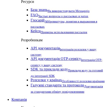
Ресурси
База знань
Як використовувати Messaggio
FAQ
Частые вопросы о рассылках и чатах
Глосарій
Аббревиатуры, понятия и выражения в
рассылках
Кейси
Примеры использования рассылок
Розробникам
API документація
Інтеграція розсилок у вашу
систему
API документація OTP-сервісу
Інтеграція OTP-
сервісу у вашу систему
SDK та приклади коду
Приклади коду та готовий
до інтеграції SDK
Розсилки у країнах
Особливості розсилки країнами
Галузеві стандарти та протоколи
Документація
за стандартами обміну повідомленнями
Компанія