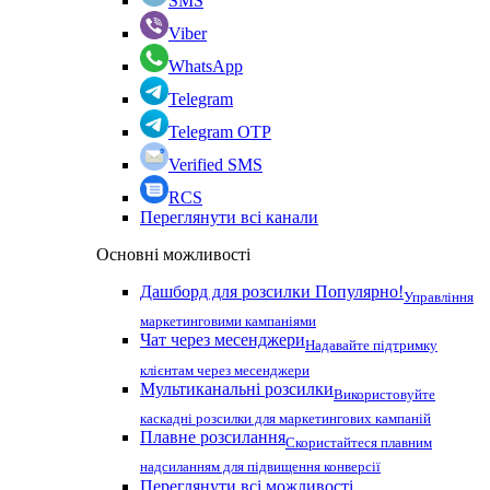
SMS
Viber
WhatsApp
Telegram
Telegram OTP
Verified SMS
RCS
Переглянути всі канали
Основні можливості
Дашборд для розсилки
Популярно!
Управління
маркетинговими кампаніями
Чат через месенджери
Надавайте підтримку
клієнтам через месенджери
Мультиканальні розсилки
Використовуйте
каскадні розсилки для маркетингових кампаній
Плавне розсилання
Скористайтеся плавним
надсиланням для підвищення конверсії
Переглянути всі можливості