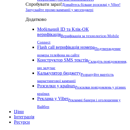
Спробувати зараз!
Дізнайтесь більше розсилці у Viber!
Запускайте промо-кампанії у месенджері
Додатково
Мобільний ID та Клік-ОК
верифікація
Верифікація за технологією Mobile
Connect
Flash call верифікація номера
Подтверждение
номера телефона на сайте
Конструктор SMS текстів
Складіть повідомлення,
що залучає
Калькулятор бюджету
Розрахуйте вартість
маркетингової кампанії
Розсилки у країнах
Розсилки повідомлень у різних
країнах
Реклама у Viber
Рекламні банери і оголошення у
Вайбер
Ціни
Інтеграція
Ресурси