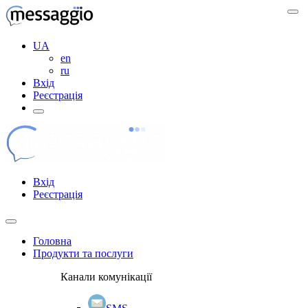
UA
en
ru
Вхід
Реєстрація
Вхід
Реєстрація
Головна
Продукти та послуги
Канали комунікації