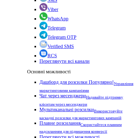
SMS
Viber
WhatsApp
Telegram
Telegram OTP
Verified SMS
RCS
Переглянути всі канали
Основні можливості
Дашборд для розсилки
Популярно!
Управління
маркетинговими кампаніями
Чат через месенджери
Надавайте підтримку
клієнтам через месенджери
Мультиканальні розсилки
Використовуйте
каскадні розсилки для маркетингових кампаній
Плавне розсилання
Скористайтеся плавним
надсиланням для підвищення конверсії
Переглянути всі можливості