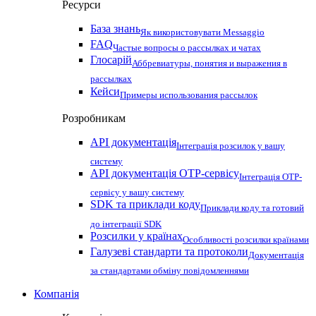
Ресурси
База знань
Як використовувати Messaggio
FAQ
Частые вопросы о рассылках и чатах
Глосарій
Аббревиатуры, понятия и выражения в
рассылках
Кейси
Примеры использования рассылок
Розробникам
API документація
Інтеграція розсилок у вашу
систему
API документація OTP-сервісу
Інтеграція OTP-
сервісу у вашу систему
SDK та приклади коду
Приклади коду та готовий
до інтеграції SDK
Розсилки у країнах
Особливості розсилки країнами
Галузеві стандарти та протоколи
Документація
за стандартами обміну повідомленнями
Компанія