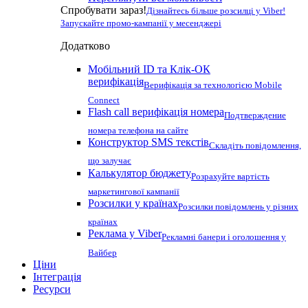
Спробувати зараз!
Дізнайтесь більше розсилці у Viber!
Запускайте промо-кампанії у месенджері
Додатково
Мобільний ID та Клік-ОК
верифікація
Верифікація за технологією Mobile
Connect
Flash call верифікація номера
Подтверждение
номера телефона на сайте
Конструктор SMS текстів
Складіть повідомлення,
що залучає
Калькулятор бюджету
Розрахуйте вартість
маркетингової кампанії
Розсилки у країнах
Розсилки повідомлень у різних
країнах
Реклама у Viber
Рекламні банери і оголошення у
Вайбер
Ціни
Інтеграція
Ресурси