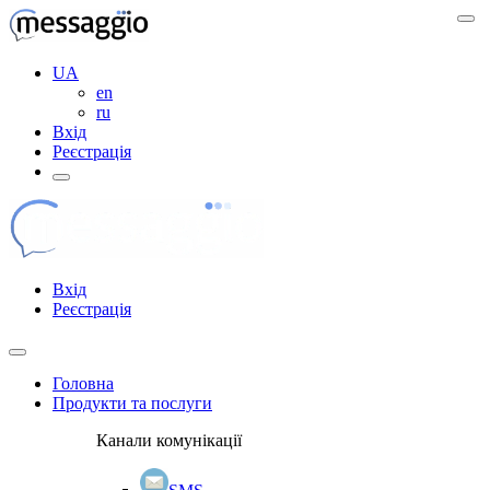
UA
en
ru
Вхід
Реєстрація
Вхід
Реєстрація
Головна
Продукти та послуги
Канали комунікації