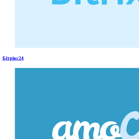
Бітрікс24