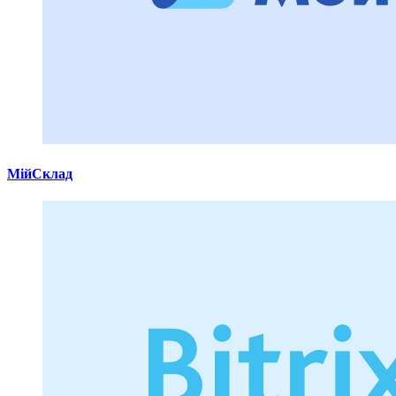
МійСклад