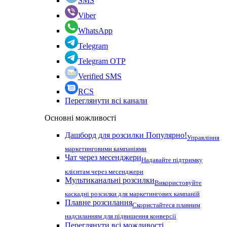
SMS
Viber
WhatsApp
Telegram
Telegram OTP
Verified SMS
RCS
Переглянути всі канали
Основні можливості
Дашборд для розсилки
Популярно!
Управління
маркетинговими кампаніями
Чат через месенджери
Надавайте підтримку
клієнтам через месенджери
Мультиканальні розсилки
Використовуйте
каскадні розсилки для маркетингових кампаній
Плавне розсилання
Скористайтеся плавним
надсиланням для підвищення конверсії
Переглянути всі можливості