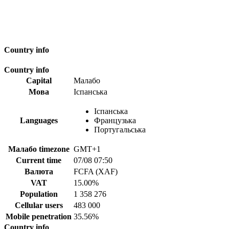
Country info
Country info
Capital
Малабо
Мова
Іспанська
Іспанська
Languages
Французька
Португальська
Малабо timezone
GMT+1
Current time
07/08 07:50
Валюта
FCFA (XAF)
VAT
15.00%
Population
1 358 276
Cellular users
483 000
Mobile penetration
35.56%
Country info