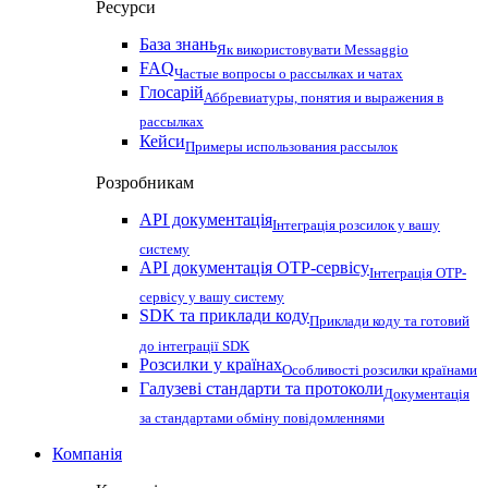
Ресурси
База знань
Як використовувати Messaggio
FAQ
Частые вопросы о рассылках и чатах
Глосарій
Аббревиатуры, понятия и выражения в
рассылках
Кейси
Примеры использования рассылок
Розробникам
API документація
Інтеграція розсилок у вашу
систему
API документація OTP-сервісу
Інтеграція OTP-
сервісу у вашу систему
SDK та приклади коду
Приклади коду та готовий
до інтеграції SDK
Розсилки у країнах
Особливості розсилки країнами
Галузеві стандарти та протоколи
Документація
за стандартами обміну повідомленнями
Компанія