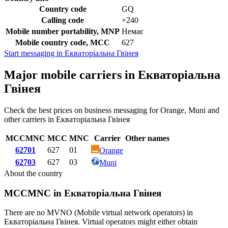
Country code
GQ
Calling code
+240
Mobile number portability, MNP
Немає
Mobile country code, MCC
627
Start messaging in Екваторіальна Гвінея
Major mobile carriers in Екваторіальна
Гвінея
Check the best prices on business messaging for Orange, Muni and
other carriers in Екваторіальна Гвінея
MCCMNC
MCC
MNC
Carrier
Other names
62701
627
01
Orange
62703
627
03
Muni
About the country
MCCMNC in Екваторіальна Гвінея
There are no MVNO (Mobile virtual network operators) in
Екваторіальна Гвінея. Virtual operators might either obtain