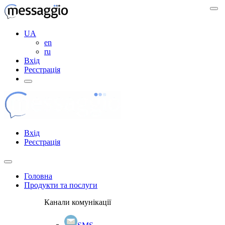
UA
en
ru
Вхід
Реєстрація
Вхід
Реєстрація
Головна
Продукти та послуги
Канали комунікації