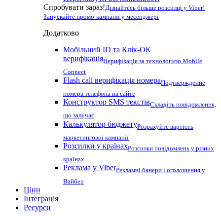
Спробувати зараз!
Дізнайтесь більше розсилці у Viber!
Запускайте промо-кампанії у месенджері
Додатково
Мобільний ID та Клік-ОК
верифікація
Верифікація за технологією Mobile
Connect
Flash call верифікація номера
Подтверждение
номера телефона на сайте
Конструктор SMS текстів
Складіть повідомлення,
що залучає
Калькулятор бюджету
Розрахуйте вартість
маркетингової кампанії
Розсилки у країнах
Розсилки повідомлень у різних
країнах
Реклама у Viber
Рекламні банери і оголошення у
Вайбер
Ціни
Інтеграція
Ресурси