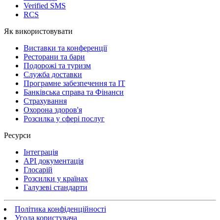
Verified SMS
RCS
Як використовувати
Виставки та конференції
Ресторани та бари
Подорожі та туризм
Служба доставки
Програмне забезпечення та IT
Банківська справа та Фінанси
Страхування
Охорона здоров'я
Розсилка у сфері послуг
Ресурси
Інтеграція
API документація
Глосарій
Розсилки у країнах
Галузеві стандарти
Політика конфіденційності
Угода користувача