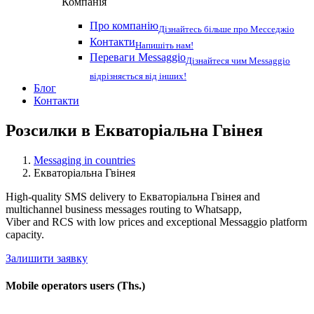
Компанія
Про компанію
Дізнайтесь більше про Месседжіо
Контакти
Напишіть нам!
Переваги Messaggio
Дізнайтеся чим Messaggio
відрізняється від інших!
Блог
Контакти
Розсилки в
Екваторіальна Гвінея
Messaging in countries
Екваторіальна Гвінея
High-quality SMS delivery to Екваторіальна Гвінея and
multichannel business messages routing to Whatsapp,
Viber and RCS with low prices and exceptional Messaggio platform
capacity.
Залишити заявку
Mobile operators users (Ths.)