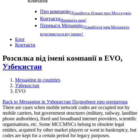
Компанія
Про компанію
Дізнайтесь більше про Месседжіо
Контакти
Напишіть нам!
Переваги Messaggio
Дізнайтеся чим Messaggio
відрізняється від інших!
Блог
Контакти
Розсилка від імені компанії в EVO,
Узбекистан
Messaging in countries
Узбекистан
EVO
Back to Messaging in Узбекистан
Подробнее про оператора
There are cases when mobile network codes are occupied not by
mobile carriers, but government structures (military, railway, landline
phone authorities), fixed and broadband internet providers, scientific
organisations, etc. Some MCCMNCs belong to obsolete legal
entities, acquired by other market players or went to bankruptcy, but
codes are kept for a certain period for legacy purposes.