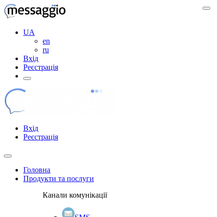
UA
en
ru
Вхід
Реєстрація
Вхід
Реєстрація
Головна
Продукти та послуги
Канали комунікації