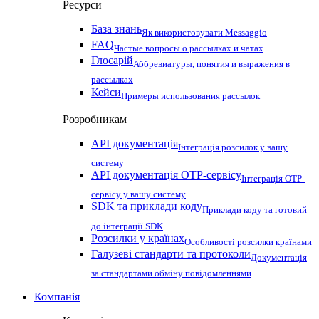
Ресурси
База знань
Як використовувати Messaggio
FAQ
Частые вопросы о рассылках и чатах
Глосарій
Аббревиатуры, понятия и выражения в
рассылках
Кейси
Примеры использования рассылок
Розробникам
API документація
Інтеграція розсилок у вашу
систему
API документація OTP-сервісу
Інтеграція OTP-
сервісу у вашу систему
SDK та приклади коду
Приклади коду та готовий
до інтеграції SDK
Розсилки у країнах
Особливості розсилки країнами
Галузеві стандарти та протоколи
Документація
за стандартами обміну повідомленнями
Компанія