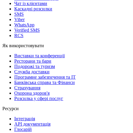
Чат із клієнтами
Каскадні розсилки
SMS
Viber
WhatsApp
Verified SMS
RCS
Як використовувати
Виставки та конференції
Ресторани та бари
Подорожі та туризм
Служба доставки
Програмне забезпечення та IT
Банківська справа та Фінанси
Страхування
Охорона здоров'я
Розсилка у сфері послуг
Ресурси
Інтеграція
API документація
Глосарій