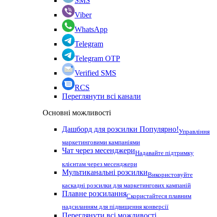
SMS
Viber
WhatsApp
Telegram
Telegram OTP
Verified SMS
RCS
Переглянути всі канали
Основні можливості
Дашборд для розсилки
Популярно!
Управління
маркетинговими кампаніями
Чат через месенджери
Надавайте підтримку
клієнтам через месенджери
Мультиканальні розсилки
Використовуйте
каскадні розсилки для маркетингових кампаній
Плавне розсилання
Скористайтеся плавним
надсиланням для підвищення конверсії
Переглянути всі можливості