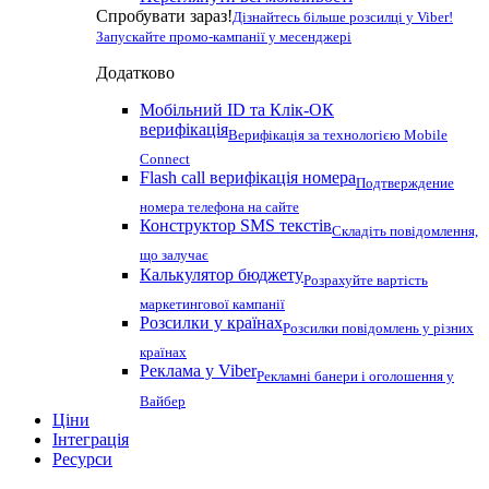
Спробувати зараз!
Дізнайтесь більше розсилці у Viber!
Запускайте промо-кампанії у месенджері
Додатково
Мобільний ID та Клік-ОК
верифікація
Верифікація за технологією Mobile
Connect
Flash call верифікація номера
Подтверждение
номера телефона на сайте
Конструктор SMS текстів
Складіть повідомлення,
що залучає
Калькулятор бюджету
Розрахуйте вартість
маркетингової кампанії
Розсилки у країнах
Розсилки повідомлень у різних
країнах
Реклама у Viber
Рекламні банери і оголошення у
Вайбер
Ціни
Інтеграція
Ресурси