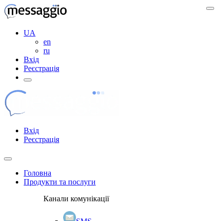
UA
en
ru
Вхід
Реєстрація
Вхід
Реєстрація
Головна
Продукти та послуги
Канали комунікації