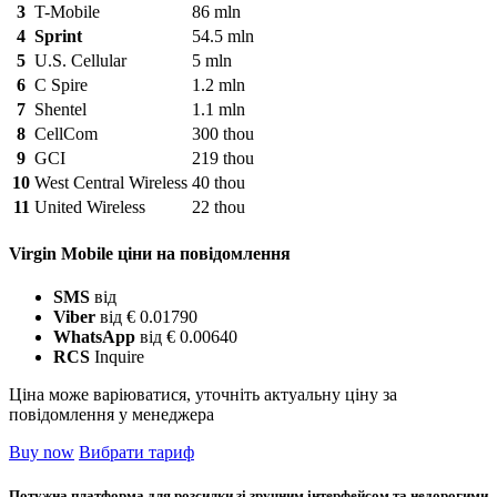
3
T-Mobile
86 mln
4
Sprint
54.5 mln
5
U.S. Cellular
5 mln
6
C Spire
1.2 mln
7
Shentel
1.1 mln
8
CellCom
300 thou
9
GCI
219 thou
10
West Central Wireless
40 thou
11
United Wireless
22 thou
Virgin Mobile ціни на повідомлення
SMS
від
Viber
від € 0.01790
WhatsApp
від € 0.00640
RCS
Inquire
Ціна може варіюватися, уточніть актуальну ціну за
повідомлення у менеджера
Buy now
Вибрати тариф
Потужна платформа для розсилки зі зручним інтерфейсом та недорогими