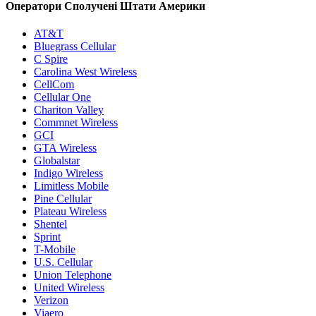
Оператори Сполучені Штати Америки
AT&T
Bluegrass Cellular
C Spire
Carolina West Wireless
CellCom
Cellular One
Chariton Valley
Commnet Wireless
GCI
GTA Wireless
Globalstar
Indigo Wireless
Limitless Mobile
Pine Cellular
Plateau Wireless
Shentel
Sprint
T-Mobile
U.S. Cellular
Union Telephone
United Wireless
Verizon
Viaero