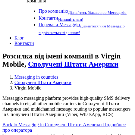
Компанія
Про компанію
Дізнайтесь більше про Месседжіо
Контакти
Напишіть нам!
Переваги Messaggio
Дізнайтеся чим Messaggio
відрізняється від інших!
Блог
Контакти
Розсилка від імені компанії в Virgin
Mobile,
Сполучені Штати Америки
Messaging in countries
Сполучені Штати Америки
Virgin Mobile
Messaggio messaging platform provides high-quality SMS delivery
channels to eir, all other mobile carriers in Сполучені Штати
Америки and multichannel message routing to popular messengers
in Сполучені Штати Америки (Viber, WhatsApp, RCS)
Back to Messaging in Сполучені Штати Америки
Подробнее
про оператора