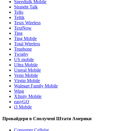
Speedtalk Mobile
Straight Talk
Tello
Teltik
Tesix Wireless
TextNow
Ting
Ting Mobile
Total Wireless
Truphone
Twigby
US mobile
Ultra Mobile
Unreal Mobile
Venn Mobile
Virgin Mobile
Walmart Family Mobile
Wing
Xfinity Mobile
easyGO
i3 Mobile
Провайдери в Сполучені Штати Америки
Consumer Cellular