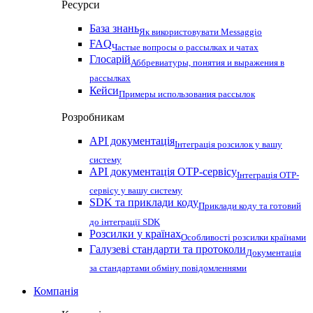
Ресурси
База знань
Як використовувати Messaggio
FAQ
Частые вопросы о рассылках и чатах
Глосарій
Аббревиатуры, понятия и выражения в
рассылках
Кейси
Примеры использования рассылок
Розробникам
API документація
Інтеграція розсилок у вашу
систему
API документація OTP-сервісу
Інтеграція OTP-
сервісу у вашу систему
SDK та приклади коду
Приклади коду та готовий
до інтеграції SDK
Розсилки у країнах
Особливості розсилки країнами
Галузеві стандарти та протоколи
Документація
за стандартами обміну повідомленнями
Компанія