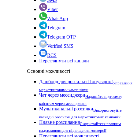
SMS
Viber
WhatsApp
Telegram
Telegram OTP
Verified SMS
RCS
Переглянути всі канали
Основні можливості
Дашборд для розсилки
Популярно!
Управління
маркетинговими кампаніями
Чат через месенджери
Надавайте підтримку
клієнтам через месенджери
Мультиканальні розсилки
Використовуйте
каскадні розсилки для маркетингових кампаній
Плавне розсилання
Скористайтеся плавним
надсиланням для підвищення конверсії
Переглянути всі можливості