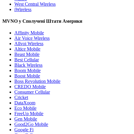
West Central Wireless
iWireless
MVNO у Сполучені Штати Америки
Affinity Mobile
Air Voice Wireless
Allvoi Wireless
Altice Mobile
Beast Mobile
Best Cellular
Black Wireless
Boom Mobile
Boost Mobile
Boss Revolution Mobile
CREDO Mobile
Consumer Cellular
Cricket
DataXoom
Eco Mobile
FreeUp Mobile
Gen Mobile
Good2Go Mobile
Google Fi