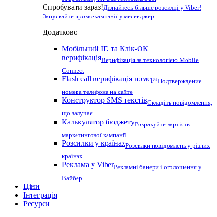
Спробувати зараз!
Дізнайтесь більше розсилці у Viber!
Запускайте промо-кампанії у месенджері
Додатково
Мобільний ID та Клік-ОК
верифікація
Верифікація за технологією Mobile
Connect
Flash call верифікація номера
Подтверждение
номера телефона на сайте
Конструктор SMS текстів
Складіть повідомлення,
що залучає
Калькулятор бюджету
Розрахуйте вартість
маркетингової кампанії
Розсилки у країнах
Розсилки повідомлень у різних
країнах
Реклама у Viber
Рекламні банери і оголошення у
Вайбер
Ціни
Інтеграція
Ресурси