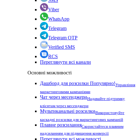
SMS
Viber
WhatsApp
Telegram
Telegram OTP
Verified SMS
RCS
Переглянути всі канали
Основні можливості
Дашборд для розсилки
Популярно!
Управління
маркетинговими кампаніями
Чат через месенджери
Надавайте підтримку
клієнтам через месенджери
Мультиканальні розсилки
Використовуйте
каскадні розсилки для маркетингових кампаній
Плавне розсилання
Скористайтеся плавним
надсиланням для підвищення конверсії
Переглянути всі можливості