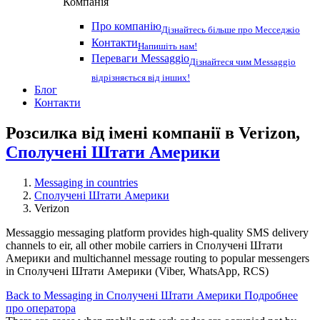
Компанія
Про компанію
Дізнайтесь більше про Месседжіо
Контакти
Напишіть нам!
Переваги Messaggio
Дізнайтеся чим Messaggio
відрізняється від інших!
Блог
Контакти
Розсилка від імені компанії в Verizon,
Сполучені Штати Америки
Messaging in countries
Сполучені Штати Америки
Verizon
Messaggio messaging platform provides high-quality SMS delivery
channels to eir, all other mobile carriers in Сполучені Штати
Америки and multichannel message routing to popular messengers
in Сполучені Штати Америки (Viber, WhatsApp, RCS)
Back to Messaging in Сполучені Штати Америки
Подробнее
про оператора