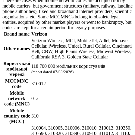
There are cases when mobile network codes are occupied not by
mobile carriers, but government structures (military, railway, landline
phone authorities), fixed and broadband internet providers, scientific
organisations, etc. Some MCCMNCs belong to obsolete legal
entities, acquired by other market players or went to bankruptcy, but
codes are kept for a certain period for legacy purposes.
Brand name
Verizon
Verizon Wireless, MCI, MobileTel, Alltel, Mohave
Cellular, iWireless, Unicel, Rural Cellular, Cincinnati
Other names
Bell, CBW, High Plains Wireless, Midwest Wireless,
California RSA 3, Golden State Cellular
Користувачі
118 700 000 мобільних користувачів
мобільної
(report dated 07/08/2026)
мережі
MCCMNC
310012
code
Mobile
network
012
code (MNC)
Mobile
country code
310
(MCC)
310004, 310005, 310006, 310010, 310013, 310350,
310590, 310820, 310890, 310910, 311012, 311110,