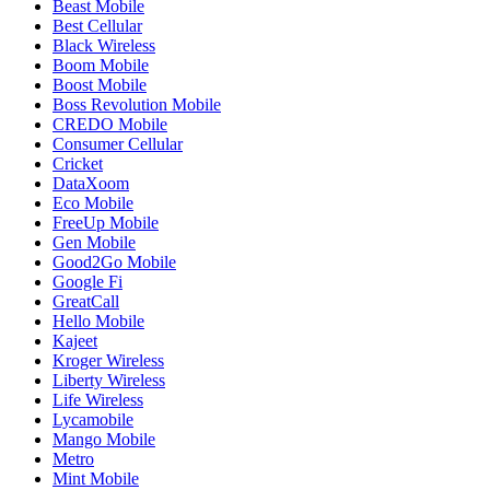
Beast Mobile
Best Cellular
Black Wireless
Boom Mobile
Boost Mobile
Boss Revolution Mobile
CREDO Mobile
Consumer Cellular
Cricket
DataXoom
Eco Mobile
FreeUp Mobile
Gen Mobile
Good2Go Mobile
Google Fi
GreatCall
Hello Mobile
Kajeet
Kroger Wireless
Liberty Wireless
Life Wireless
Lycamobile
Mango Mobile
Metro
Mint Mobile