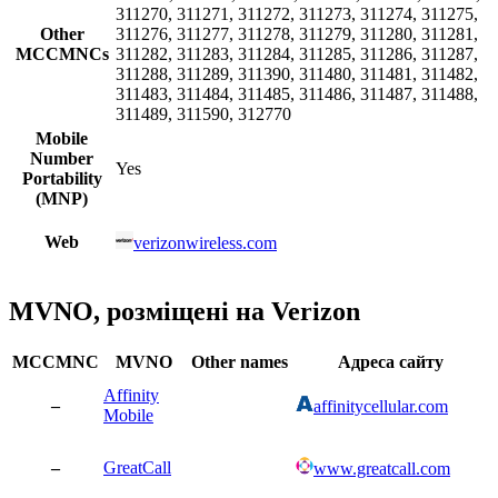
311270, 311271, 311272, 311273, 311274, 311275,
Other
311276, 311277, 311278, 311279, 311280, 311281,
MCCMNCs
311282, 311283, 311284, 311285, 311286, 311287,
311288, 311289, 311390, 311480, 311481, 311482,
311483, 311484, 311485, 311486, 311487, 311488,
311489, 311590, 312770
Mobile
Number
Yes
Portability
(MNP)
Web
verizonwireless.com
MVNO, розміщені на Verizon
MCCMNC
MVNO
Other names
Адреса сайту
Affinity
–
affinitycellular.com
Mobile
–
GreatCall
www.greatcall.com