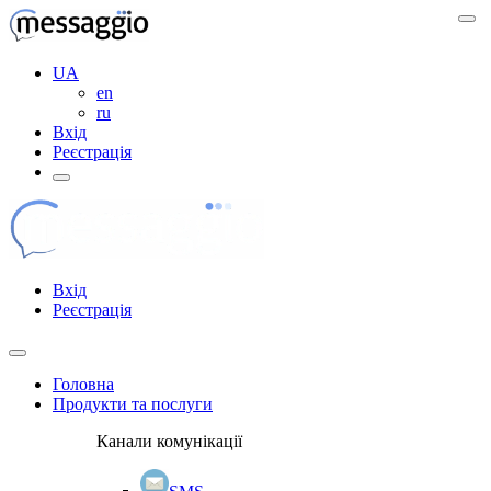
UA
en
ru
Вхід
Реєстрація
Вхід
Реєстрація
Головна
Продукти та послуги
Канали комунікації