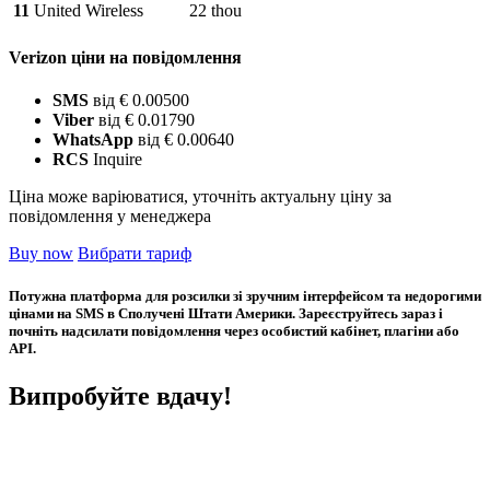
11
United Wireless
22 thou
Verizon ціни на повідомлення
SMS
від € 0.00500
Viber
від € 0.01790
WhatsApp
від € 0.00640
RCS
Inquire
Ціна може варіюватися, уточніть актуальну ціну за
повідомлення у менеджера
Buy now
Вибрати тариф
Потужна платформа для розсилки зі зручним інтерфейсом та недорогими
цінами на SMS в Сполучені Штати Америки. Зареєструйтесь зараз і
почніть надсилати повідомлення через особистий кабінет, плагіни або
API.
Випробуйте вдачу!