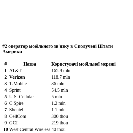
#2 оператор мобільного зв'язку в Сполучені Штати
Америки
#
Назва
Користувачі мобільної мережі
1
AT&T
165.9 mln
2
Verizon
118.7 mln
3
T-Mobile
86 mln
4
Sprint
54.5 mln
5
U.S. Cellular
5 mln
6
C Spire
1.2 mln
7
Shentel
1.1 mln
8
CellCom
300 thou
9
GCI
219 thou
10
West Central Wireless
40 thou