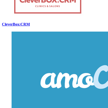
CleverBox:CRM