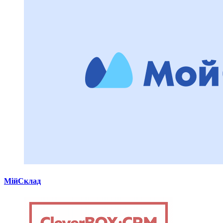
МійСклад