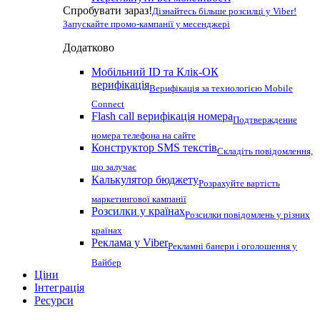
Спробувати зараз!
Дізнайтесь більше розсилці у Viber!
Запускайте промо-кампанії у месенджері
Додатково
Мобільний ID та Клік-ОК
верифікація
Верифікація за технологією Mobile
Connect
Flash call верифікація номера
Подтверждение
номера телефона на сайте
Конструктор SMS текстів
Складіть повідомлення,
що залучає
Калькулятор бюджету
Розрахуйте вартість
маркетингової кампанії
Розсилки у країнах
Розсилки повідомлень у різних
країнах
Реклама у Viber
Рекламні банери і оголошення у
Вайбер
Ціни
Інтеграція
Ресурси