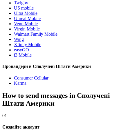
Twigby
US mobile
Ultra Mobile
Unreal Mobile
Venn Mobile
Virgin Mobile
Walmart Family Mobile
Wing
Xfinity Mobile
easyGO
i3 Mobile
Провайдери в Сполучені Штати Америки
Consumer Cellular
Karma
How to send messages in Сполучені
Штати Америки
01
Создайте аккаунт