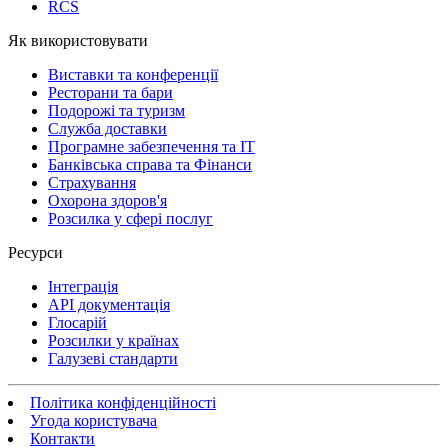
RCS
Як використовувати
Виставки та конференції
Ресторани та бари
Подорожі та туризм
Служба доставки
Програмне забезпечення та IT
Банківська справа та Фінанси
Страхування
Охорона здоров'я
Розсилка у сфері послуг
Ресурси
Інтеграція
API документація
Глосарій
Розсилки у країнах
Галузеві стандарти
Політика конфіденційності
Угода користувача
Контакти