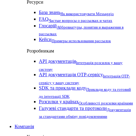
Ресурси
База знань
Як використовувати Messaggio
FAQ
Частые вопросы о рассылках и чатах
Глосарій
Аббревиатуры, понятия и выражения в
рассылках
Кейси
Примеры использования рассылок
Розробникам
API документація
Інтеграція розсилок у вашу
систему
API документація OTP-сервісу
Інтеграція OTP-
сервісу у вашу систему
SDK та приклади коду
Приклади коду та готовий
до інтеграції SDK
Розсилки у країнах
Особливості розсилки країнами
Галузеві стандарти та протоколи
Документація
за стандартами обміну повідомленнями
Компанія