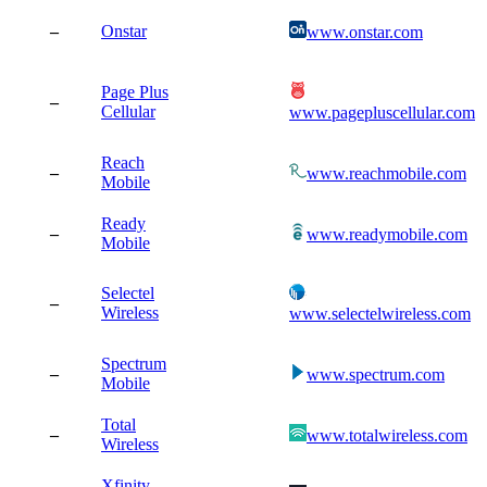
–
Onstar
www.onstar.com
Page Plus
–
Cellular
www.pagepluscellular.com
Reach
–
www.reachmobile.com
Mobile
Ready
–
www.readymobile.com
Mobile
Selectel
–
Wireless
www.selectelwireless.com
Spectrum
–
www.spectrum.com
Mobile
Total
–
www.totalwireless.com
Wireless
Xfinity