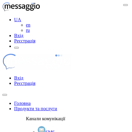
UA
en
ru
Вхід
Реєстрація
Вхід
Реєстрація
Головна
Продукти та послуги
Канали комунікації