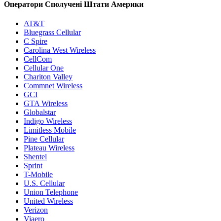
Оператори Сполучені Штати Америки
AT&T
Bluegrass Cellular
C Spire
Carolina West Wireless
CellCom
Cellular One
Chariton Valley
Commnet Wireless
GCI
GTA Wireless
Globalstar
Indigo Wireless
Limitless Mobile
Pine Cellular
Plateau Wireless
Shentel
Sprint
T-Mobile
U.S. Cellular
Union Telephone
United Wireless
Verizon
Viaero