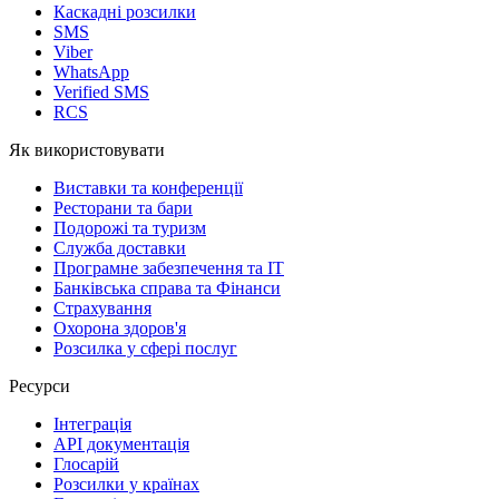
Каскадні розсилки
SMS
Viber
WhatsApp
Verified SMS
RCS
Як використовувати
Виставки та конференції
Ресторани та бари
Подорожі та туризм
Служба доставки
Програмне забезпечення та IT
Банківська справа та Фінанси
Страхування
Охорона здоров'я
Розсилка у сфері послуг
Ресурси
Інтеграція
API документація
Глосарій
Розсилки у країнах