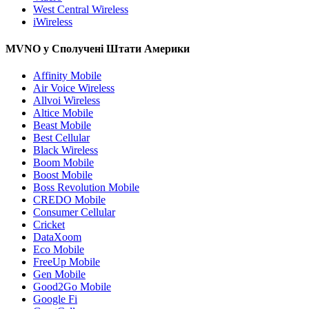
West Central Wireless
iWireless
MVNO у Сполучені Штати Америки
Affinity Mobile
Air Voice Wireless
Allvoi Wireless
Altice Mobile
Beast Mobile
Best Cellular
Black Wireless
Boom Mobile
Boost Mobile
Boss Revolution Mobile
CREDO Mobile
Consumer Cellular
Cricket
DataXoom
Eco Mobile
FreeUp Mobile
Gen Mobile
Good2Go Mobile
Google Fi