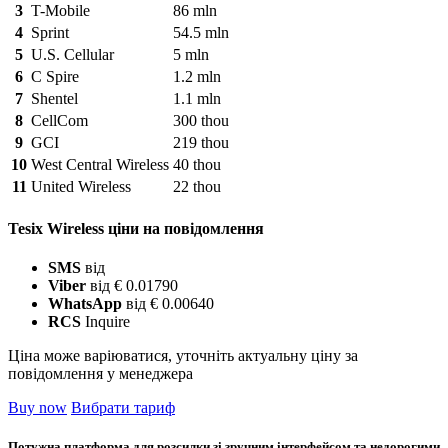
3
T-Mobile
86 mln
4
Sprint
54.5 mln
5
U.S. Cellular
5 mln
6
C Spire
1.2 mln
7
Shentel
1.1 mln
8
CellCom
300 thou
9
GCI
219 thou
10
West Central Wireless
40 thou
11
United Wireless
22 thou
Tesix Wireless ціни на повідомлення
SMS
від
Viber
від € 0.01790
WhatsApp
від € 0.00640
RCS
Inquire
Ціна може варіюватися, уточніть актуальну ціну за
повідомлення у менеджера
Buy now
Вибрати тариф
Потужна платформа для розсилки зі зручним інтерфейсом та недорогими