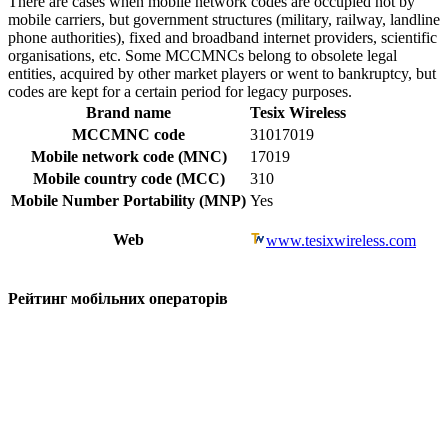
There are cases when mobile network codes are occupied not by
mobile carriers, but government structures (military, railway, landline
phone authorities), fixed and broadband internet providers, scientific
organisations, etc. Some MCCMNCs belong to obsolete legal
entities, acquired by other market players or went to bankruptcy, but
codes are kept for a certain period for legacy purposes.
Brand name
Tesix Wireless
MCCMNC code
31017019
Mobile network code (MNC)
17019
Mobile country code (MCC)
310
Mobile Number Portability (MNP)
Yes
Web
www.tesixwireless.com
Рейтинг мобільних операторів