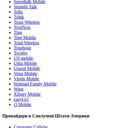
Speedtalk Mobile
Straight Talk
Tello
Teltik
Tesix Wireless
TextNow
Ting
Ting Mobile
Total Wireless
Truphone
Twigby
US mobile
Ultra Mobile
Unreal Mobile
Venn Mobile
Virgin Mobile
Walmart Family Mobile
Wing
Xfinity Mobile
easyGO
i3 Mobile
Провайдери в Сполучені Штати Америки
Consumer Cellular