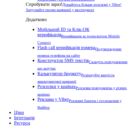
Спробувати зараз!
Дізнайтесь більше розсилці у Viber!
Запускайте промо-кампанії у месенджері
Додатково
Мобільний ID та Клік-ОК
верифікація
Верифікація за технологією Mobile
Connect
Flash call верифікація номера
Подтверждение
номера телефона на сайте
Конструктор SMS текстів
Складіть повідомлення,
що залучає
Калькулятор бюджету
Розрахуйте вартість
маркетингової кампанії
Розсилки у країнах
Розсилки повідомлень у різних
країнах
Реклама у Viber
Рекламні банери і оголошення у
Вайбер
Ціни
Інтеграція
Ресурси