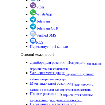
SMS
Viber
WhatsApp
Telegram
Telegram OTP
Verified SMS
RCS
Переглянути всі канали
Основні можливості
Дашборд для розсилки
Популярно!
Управління
маркетинговими кампаніями
Чат через месенджери
Надавайте підтримку
клієнтам через месенджери
Мультиканальні розсилки
Використовуйте
каскадні розсилки для маркетингових кампаній
Плавне розсилання
Скористайтеся плавним
надсиланням для підвищення конверсії
Переглянути всі можливості