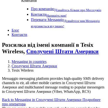
Компанія
Про компанію
Дізнайтесь більше про Месседжіо
Контакти
Напишіть нам!
Переваги Messaggio
Дізнайтеся чим Messaggio
відрізняється від інших!
Блог
Контакти
Розсилка від імені компанії в Tesix
Wireless,
Сполучені Штати Америки
Messaging in countries
Сполучені Штати Америки
Tesix Wireless
Messaggio messaging platform provides high-quality SMS delivery
channels to eir, all other mobile carriers in Сполучені Штати
Америки and multichannel message routing to popular messengers
in Сполучені Штати Америки (Viber, WhatsApp, RCS)
Back to Messaging in Сполучені Штати Америки
Подробнее
про оператора