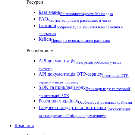
Ресурси
База знань
Як використовувати Messaggio
FAQ
Частые вопросы о рассылках и чатах
Глосарій
Аббревиатуры, понятия и выражения в
рассылках
Кейси
Примеры использования рассылок
Розробникам
API документація
Інтеграція розсилок у вашу
систему
API документація OTP-сервісу
Інтеграція OTP-
сервісу у вашу систему
SDK та приклади коду
Приклади коду та готовий
до інтеграції SDK
Розсилки у країнах
Особливості розсилки країнами
Галузеві стандарти та протоколи
Документація
за стандартами обміну повідомленнями
Компанія