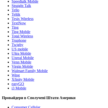
Speedtalk Mobile
Straight Talk
Tello
Teltik
Tesix Wireless
TextNow
Ting
Ting Mobile
Total Wireless
Truphone
Twigby
US mobile
Ultra Mobile
Unreal Mobile
Venn Mobile
Virgin Mobile
Walmart Family Mobile
Wing
Xfinity Mobile
easyGO
i3 Mobile
Провайдери в Сполучені Штати Америки
Consumer Cellular