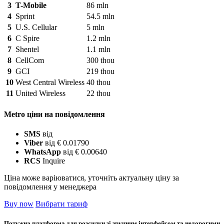
3
T-Mobile
86 mln
4
Sprint
54.5 mln
5
U.S. Cellular
5 mln
6
C Spire
1.2 mln
7
Shentel
1.1 mln
8
CellCom
300 thou
9
GCI
219 thou
10
West Central Wireless
40 thou
11
United Wireless
22 thou
Metro ціни на повідомлення
SMS
від
Viber
від € 0.01790
WhatsApp
від € 0.00640
RCS
Inquire
Ціна може варіюватися, уточніть актуальну ціну за
повідомлення у менеджера
Buy now
Вибрати тариф
Потужна платформа для розсилки зі зручним інтерфейсом та недорогими