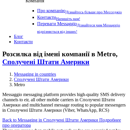
Компанія
Про компанію
Дізнайтесь більше про Месседжіо
Контакти
Напишіть нам!
Переваги Messaggio
Дізнайтеся чим Messaggio
відрізняється від інших!
Блог
Контакти
Розсилка від імені компанії в Metro,
Сполучені Штати Америки
Messaging in countries
Сполучені Штати Америки
Metro
Messaggio messaging platform provides high-quality SMS delivery
channels to eir, all other mobile carriers in Сполучені Штати
Америки and multichannel message routing to popular messengers
in Сполучені Штати Америки (Viber, WhatsApp, RCS)
Back to Messaging in Сполучені Штати Америки
Подробнее
про оператора