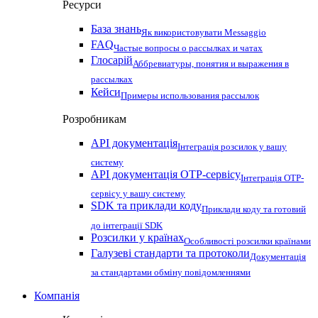
Ресурси
База знань
Як використовувати Messaggio
FAQ
Частые вопросы о рассылках и чатах
Глосарій
Аббревиатуры, понятия и выражения в
рассылках
Кейси
Примеры использования рассылок
Розробникам
API документація
Інтеграція розсилок у вашу
систему
API документація OTP-сервісу
Інтеграція OTP-
сервісу у вашу систему
SDK та приклади коду
Приклади коду та готовий
до інтеграції SDK
Розсилки у країнах
Особливості розсилки країнами
Галузеві стандарти та протоколи
Документація
за стандартами обміну повідомленнями
Компанія