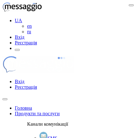
UA
en
ru
Вхід
Реєстрація
Вхід
Реєстрація
Головна
Продукти та послуги
Канали комунікації