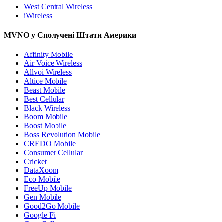
West Central Wireless
iWireless
MVNO у Сполучені Штати Америки
Affinity Mobile
Air Voice Wireless
Allvoi Wireless
Altice Mobile
Beast Mobile
Best Cellular
Black Wireless
Boom Mobile
Boost Mobile
Boss Revolution Mobile
CREDO Mobile
Consumer Cellular
Cricket
DataXoom
Eco Mobile
FreeUp Mobile
Gen Mobile
Good2Go Mobile
Google Fi