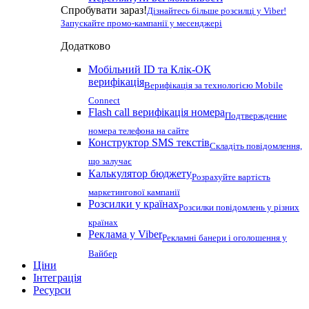
Спробувати зараз!
Дізнайтесь більше розсилці у Viber!
Запускайте промо-кампанії у месенджері
Додатково
Мобільний ID та Клік-ОК
верифікація
Верифікація за технологією Mobile
Connect
Flash call верифікація номера
Подтверждение
номера телефона на сайте
Конструктор SMS текстів
Складіть повідомлення,
що залучає
Калькулятор бюджету
Розрахуйте вартість
маркетингової кампанії
Розсилки у країнах
Розсилки повідомлень у різних
країнах
Реклама у Viber
Рекламні банери і оголошення у
Вайбер
Ціни
Інтеграція
Ресурси