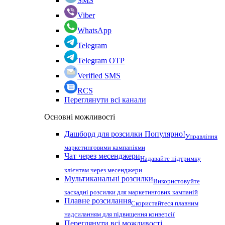
SMS
Viber
WhatsApp
Telegram
Telegram OTP
Verified SMS
RCS
Переглянути всі канали
Основні можливості
Дашборд для розсилки
Популярно!
Управління
маркетинговими кампаніями
Чат через месенджери
Надавайте підтримку
клієнтам через месенджери
Мультиканальні розсилки
Використовуйте
каскадні розсилки для маркетингових кампаній
Плавне розсилання
Скористайтеся плавним
надсиланням для підвищення конверсії
Переглянути всі можливості