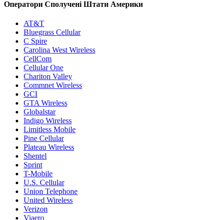
Оператори Сполучені Штати Америки
AT&T
Bluegrass Cellular
C Spire
Carolina West Wireless
CellCom
Cellular One
Chariton Valley
Commnet Wireless
GCI
GTA Wireless
Globalstar
Indigo Wireless
Limitless Mobile
Pine Cellular
Plateau Wireless
Shentel
Sprint
T-Mobile
U.S. Cellular
Union Telephone
United Wireless
Verizon
Viaero