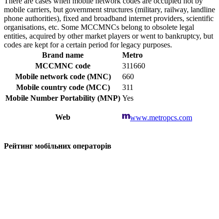
There are cases when mobile network codes are occupied not by
mobile carriers, but government structures (military, railway, landline
phone authorities), fixed and broadband internet providers, scientific
organisations, etc. Some MCCMNCs belong to obsolete legal
entities, acquired by other market players or went to bankruptcy, but
codes are kept for a certain period for legacy purposes.
Brand name
Metro
MCCMNC code
311660
Mobile network code (MNC)
660
Mobile country code (MCC)
311
Mobile Number Portability (MNP)
Yes
Web
www.metropcs.com
Рейтинг мобільних операторів