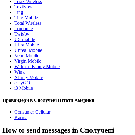
Tesix Wireless
TextNow
Ting
Ting Mobile
Total Wireless
Truphone
Twigby
US mobile
Ultra Mobile
Unreal Mobile
Venn Mobile
Virgin Mobile
Walmart Family Mobile
Wing
Xfinity Mobile
easyGO
i3 Mobile
Провайдери в Сполучені Штати Америки
Consumer Cellular
Karma
How to send messages in Сполучені