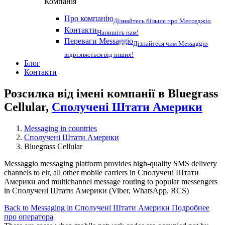
Компанія
Про компанію
Дізнайтесь більше про Месседжіо
Контакти
Напишіть нам!
Переваги Messaggio
Дізнайтеся чим Messaggio
відрізняється від інших!
Блог
Контакти
Розсилка від імені компанії в Bluegrass
Cellular,
Сполучені Штати Америки
Messaging in countries
Сполучені Штати Америки
Bluegrass Cellular
Messaggio messaging platform provides high-quality SMS delivery
channels to eir, all other mobile carriers in Сполучені Штати
Америки and multichannel message routing to popular messengers
in Сполучені Штати Америки (Viber, WhatsApp, RCS)
Back to Messaging in Сполучені Штати Америки
Подробнее
про оператора