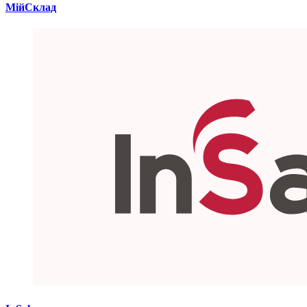
МійСклад