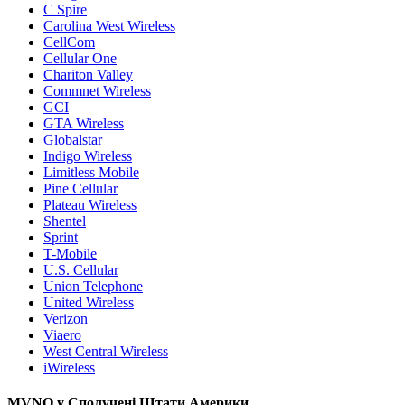
C Spire
Carolina West Wireless
CellCom
Cellular One
Chariton Valley
Commnet Wireless
GCI
GTA Wireless
Globalstar
Indigo Wireless
Limitless Mobile
Pine Cellular
Plateau Wireless
Shentel
Sprint
T-Mobile
U.S. Cellular
Union Telephone
United Wireless
Verizon
Viaero
West Central Wireless
iWireless
MVNO у Сполучені Штати Америки