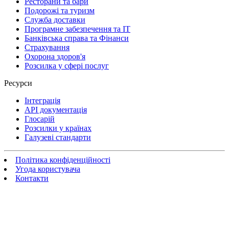
Ресторани та бари
Подорожі та туризм
Служба доставки
Програмне забезпечення та IT
Банківська справа та Фінанси
Страхування
Охорона здоров'я
Розсилка у сфері послуг
Ресурси
Інтеграція
API документація
Глосарій
Розсилки у країнах
Галузеві стандарти
Політика конфіденційності
Угода користувача
Контакти