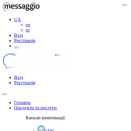
UA
en
ru
Вхід
Реєстрація
Вхід
Реєстрація
Головна
Продукти та послуги
Канали комунікації