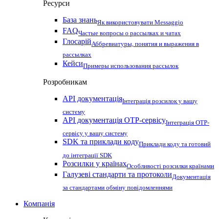
Ресурси
База знань
Як використовувати Messaggio
FAQ
Частые вопросы о рассылках и чатах
Глосарій
Аббревиатуры, понятия и выражения в
рассылках
Кейси
Примеры использования рассылок
Розробникам
API документація
Інтеграція розсилок у вашу
систему
API документація OTP-сервісу
Інтеграція OTP-
сервісу у вашу систему
SDK та приклади коду
Приклади коду та готовий
до інтеграції SDK
Розсилки у країнах
Особливості розсилки країнами
Галузеві стандарти та протоколи
Документація
за стандартами обміну повідомленнями
Компанія