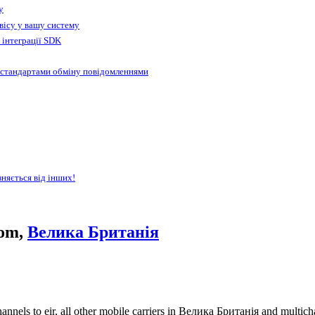
у
вісу у вашу систему
 інтеграції SDK
 стандартами обміну повідомленнями
зняється від інших!
com,
Велика Британія
nnels to eir, all other mobile carriers in Велика Британія and multi