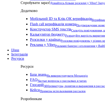
Спробувати зараз!
Дізнайтесь більше розсилці у Viber! Зап
Додатково
Мобільний ID та Клік-ОК верифікація
Верифікац
Flash call верифікація номера
Подтверждение номер
Конструктор SMS текстів
Складіть повідомлення, 
Калькулятор бюджету
Розрахуйте вартість маркетин
Розсилки у країнах
Розсилки повідомлень у різних к
Реклама у Viber
Рекламні банери і оголошення у Вай
Ціни
Інтеграція
Ресурси
Ресурси
База знань
Як використовувати Messaggio
FAQ
Частые вопросы о рассылках и чатах
Глосарій
Аббревиатуры, понятия и выражения в рассы
Кейси
Примеры использования рассылок
Розробникам