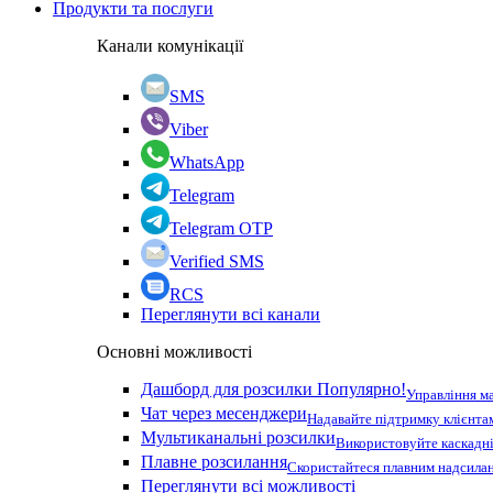
Продукти та послуги
Канали комунікації
SMS
Viber
WhatsApp
Telegram
Telegram OTP
Verified SMS
RCS
Переглянути всі канали
Основні можливості
Дашборд для розсилки
Популярно!
Управління м
Чат через месенджери
Надавайте підтримку клієнта
Мультиканальні розсилки
Використовуйте каскадні
Плавне розсилання
Скористайтеся плавним надсилан
Переглянути всі можливості