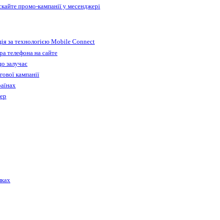
ускайте промо-кампанії у месенджері
ія за технологією Mobile Connect
а телефона на сайте
що залучає
гової кампанії
раїнах
бер
лках