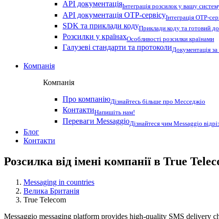
API документація
Інтеграція розсилок у вашу систем
API документація OTP-сервісу
Інтеграція OTP-сер
SDK та приклади коду
Приклади коду та готовий до
Розсилки у країнах
Особливості розсилки країнами
Галузеві стандарти та протоколи
Документація за
Компанія
Компанія
Про компанію
Дізнайтесь більше про Месседжіо
Контакти
Напишіть нам!
Переваги Messaggio
Дізнайтеся чим Messaggio відрі
Блог
Контакти
Розсилка від імені компанії в True Tele
Messaging in countries
Велика Британія
True Telecom
Messaggio messaging platform provides high-quality SMS delivery cha