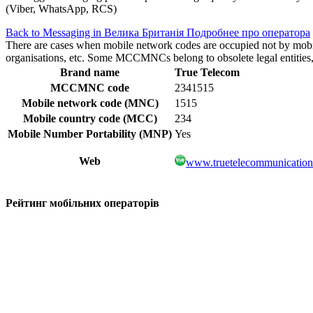
(Viber, WhatsApp, RCS)
Back to Messaging in Велика Британія
Подробнее про оператора
There are cases when mobile network codes are occupied not by mobile c
organisations, etc. Some MCCMNCs belong to obsolete legal entities, a
Brand name
True Telecom
MCCMNC code
2341515
Mobile network code (MNC)
1515
Mobile country code (MCC)
234
Mobile Number Portability (MNP)
Yes
Web
www.truetelecommunicatio
Рейтинг мобільних операторів