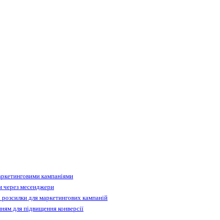
аркетинговими кампаніями
м через месенджери
 розсилки для маркетингових кампаній
ням для підвищення конверсії