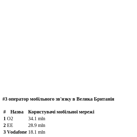
#3 оператор мобільного зв'язку в Велика Британія
#
Назва
Користувачі мобільної мережі
1
O2
34.1 mln
2
EE
28.9 mln
3
Vodafone
18.1 mln