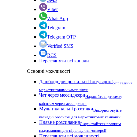
SMS
Viber
WhatsApp
Telegram
Telegram OTP
Verified SMS
RCS
Переглянути всі канали
Основні можливості
Дашборд для розсилки
Популярно!
Управління
маркетинговими кампаніями
Чат через месенджери
Надавайте підтримку
клієнтам через месенджери
Мультиканальні розсилки
Використовуйте
каскадні розсилки для маркетингових кампаній
Плавне розсилання
Скористайтеся плавним
надсиланням для підвищення конверсії
Переглянути всі можливості