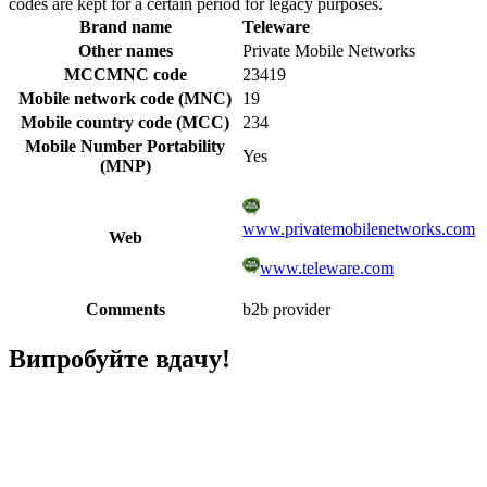
codes are kept for a certain period for legacy purposes.
Brand name
Teleware
Other names
Private Mobile Networks
MCCMNC code
23419
Mobile network code (MNC)
19
Mobile country code (MCC)
234
Mobile Number Portability
Yes
(MNP)
www.privatemobilenetworks.com
Web
www.teleware.com
Comments
b2b provider
Випробуйте вдачу!