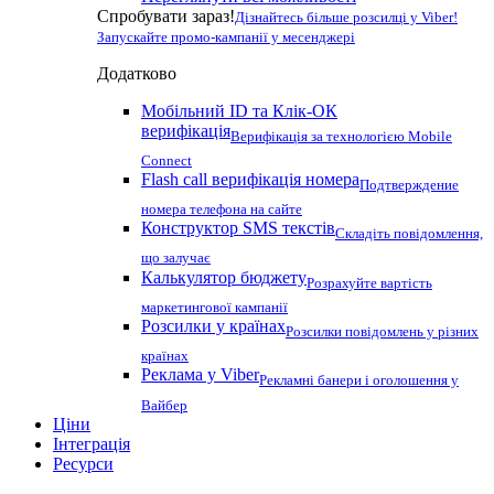
Спробувати зараз!
Дізнайтесь більше розсилці у Viber!
Запускайте промо-кампанії у месенджері
Додатково
Мобільний ID та Клік-ОК
верифікація
Верифікація за технологією Mobile
Connect
Flash call верифікація номера
Подтверждение
номера телефона на сайте
Конструктор SMS текстів
Складіть повідомлення,
що залучає
Калькулятор бюджету
Розрахуйте вартість
маркетингової кампанії
Розсилки у країнах
Розсилки повідомлень у різних
країнах
Реклама у Viber
Рекламні банери і оголошення у
Вайбер
Ціни
Інтеграція
Ресурси