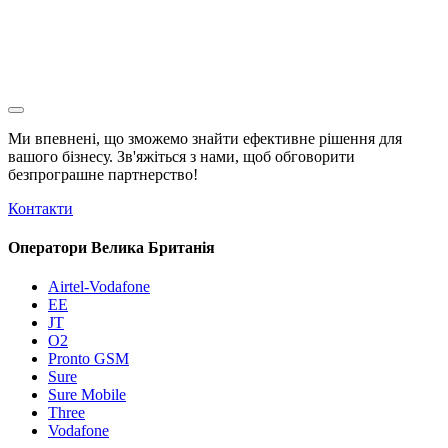
Ми впевнені, що зможемо знайти ефективне рішення для
вашого бізнесу. Зв'яжіться з нами, щоб обговорити
безпрограшне
партнерство!
Контакти
Оператори Велика Британія
Airtel-Vodafone
EE
JT
O2
Pronto GSM
Sure
Sure Mobile
Three
Vodafone