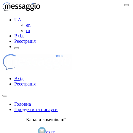
UA
en
ru
Вхід
Реєстрація
Вхід
Реєстрація
Головна
Продукти та послуги
Канали комунікації