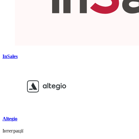
InSales
Altegio
Інтеграції