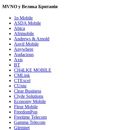
MVNO у Велика Британія
1p Mobile
ASDA Mobile
Abica
Afrimobile
Andrews & Arnold
Anvil Mobile
Anywhere
Audacious
Axis
BT
CH4LKE MOBILE
CMLink
CTExcel
CUniq
Clear Business
Clyde Solutions
Economy Mobile
Fleur Mobile
FreedomPop
Freetime Telecom
Gamma Telecom
Glemnet