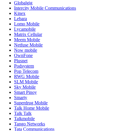
Globalgig
Intercity Mobile Communications
Kinex
Lebara
Lomo Mobile
Lycamobile
Matrix Cellular
Meem Mobile
Netfuse Mobile
Now mobile
OwnFone
Plusnet
Podsystem
Pop Telecom
RWG Mobile
SLM Mobile
Sky Mobile
Smart Pinoy
Smarty
Superdrug Mobile
Talk Home Mobile
Talk Talk
Talkmobile
Tango Networks
Tata Communications