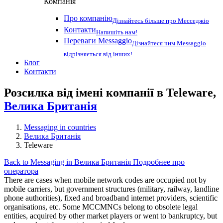
Компанія
Про компанію
Дізнайтесь більше про Месседжіо
Контакти
Напишіть нам!
Переваги Messaggio
Дізнайтеся чим Messaggio
відрізняється від інших!
Блог
Контакти
Розсилка від імені компанії в Teleware,
Велика Британія
Messaging in countries
Велика Британія
Teleware
Back to Messaging in Велика Британія
Подробнее про
оператора
There are cases when mobile network codes are occupied not by
mobile carriers, but government structures (military, railway, landline
phone authorities), fixed and broadband internet providers, scientific
organisations, etc. Some MCCMNCs belong to obsolete legal
entities, acquired by other market players or went to bankruptcy, but