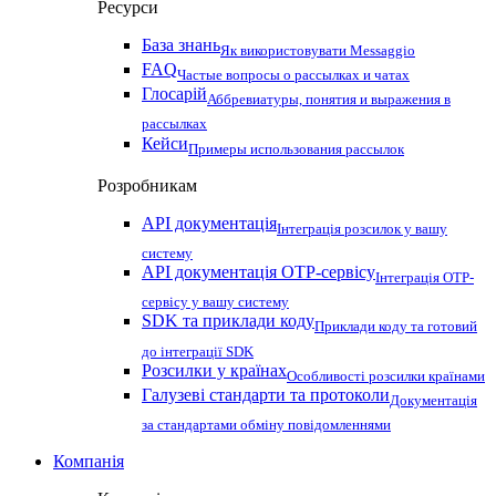
Ресурси
База знань
Як використовувати Messaggio
FAQ
Частые вопросы о рассылках и чатах
Глосарій
Аббревиатуры, понятия и выражения в
рассылках
Кейси
Примеры использования рассылок
Розробникам
API документація
Інтеграція розсилок у вашу
систему
API документація OTP-сервісу
Інтеграція OTP-
сервісу у вашу систему
SDK та приклади коду
Приклади коду та готовий
до інтеграції SDK
Розсилки у країнах
Особливості розсилки країнами
Галузеві стандарти та протоколи
Документація
за стандартами обміну повідомленнями
Компанія