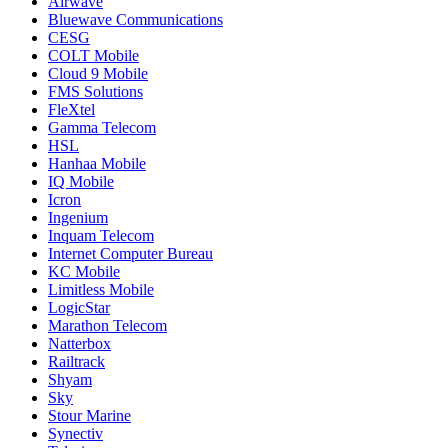
Airwave
Bluewave Communications
CESG
COLT Mobile
Cloud 9 Mobile
FMS Solutions
FleXtel
Gamma Telecom
HSL
Hanhaa Mobile
IQ Mobile
Icron
Ingenium
Inquam Telecom
Internet Computer Bureau
KC Mobile
Limitless Mobile
LogicStar
Marathon Telecom
Natterbox
Railtrack
Shyam
Sky
Stour Marine
Synectiv