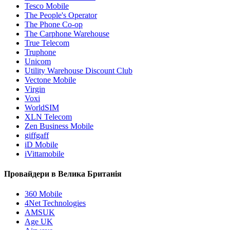
Tesco Mobile
The People's Operator
The Phone Co-op
The Carphone Warehouse
True Telecom
Truphone
Unicom
Utility Warehouse Discount Club
Vectone Mobile
Virgin
Voxi
WorldSIM
XLN Telecom
Zen Business Mobile
giffgaff
iD Mobile
iVittamobile
Провайдери в Велика Британія
360 Mobile
4Net Technologies
AMSUK
Age UK