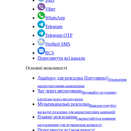
SMS
Viber
WhatsApp
Telegram
Telegram OTP
Verified SMS
RCS
Переглянути всі канали
Основні можливості
Дашборд для розсилки
Популярно!
Управління
маркетинговими кампаніями
Чат через месенджери
Надавайте підтримку
клієнтам через месенджери
Мультиканальні розсилки
Використовуйте
каскадні розсилки для маркетингових кампаній
Плавне розсилання
Скористайтеся плавним
надсиланням для підвищення конверсії
Переглянути всі можливості