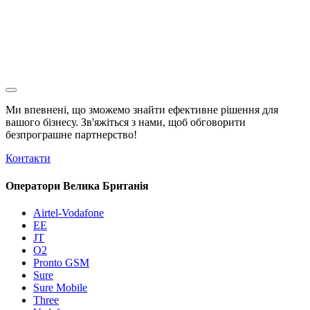
Ми впевнені, що зможемо знайти ефективне рішення для
вашого бізнесу. Зв'яжіться з нами, щоб обговорити
безпрограшне
партнерство!
Контакти
Оператори Велика Британія
Airtel-Vodafone
EE
JT
O2
Pronto GSM
Sure
Sure Mobile
Three