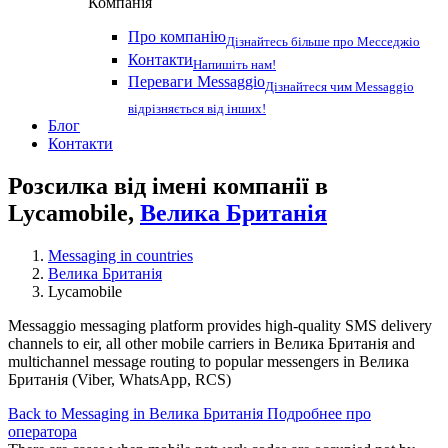
Компанія
Про компанію
Дізнайтесь більше про Месседжіо
Контакти
Напишіть нам!
Переваги Messaggio
Дізнайтеся чим Messaggio
відрізняється від інших!
Блог
Контакти
Розсилка від імені компанії в
Lycamobile,
Велика Британія
Messaging in countries
Велика Британія
Lycamobile
Messaggio messaging platform provides high-quality SMS delivery
channels to eir, all other mobile carriers in Велика Британія and
multichannel message routing to popular messengers in Велика
Британія (Viber, WhatsApp, RCS)
Back to Messaging in Велика Британія
Подробнее про
оператора