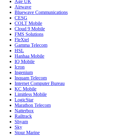
Age UK
Airwave
Bluewave Communications
CESG
COLT Mobile
Cloud 9 Mobile
FMS Solutions
FleXtel
Gamma Telecom
HSL
Hanhaa Mobile
IQ Mobile
Icron
Ingenium
Inquam Telecom
Internet Computer Bureau
KC Mobile
Limitless Mobile
LogicStar
Marathon Telecom
Natterbox
Railtrack
Shyam
Sky
Stour Marine