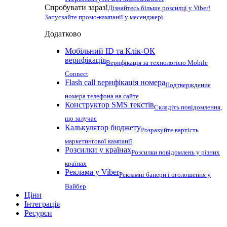
Спробувати зараз!
Дізнайтесь більше розсилці у Viber!
Запускайте промо-кампанії у месенджері
Додатково
Мобільний ID та Клік-ОК
верифікація
Верифікація за технологією Mobile
Connect
Flash call верифікація номера
Подтверждение
номера телефона на сайте
Конструктор SMS текстів
Складіть повідомлення,
що залучає
Калькулятор бюджету
Розрахуйте вартість
маркетингової кампанії
Розсилки у країнах
Розсилки повідомлень у різних
країнах
Реклама у Viber
Рекламні банери і оголошення у
Вайбер
Ціни
Інтеграція
Ресурси