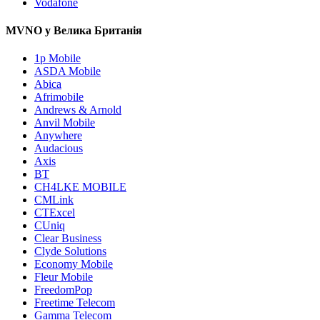
Vodafone
MVNO у Велика Британія
1p Mobile
ASDA Mobile
Abica
Afrimobile
Andrews & Arnold
Anvil Mobile
Anywhere
Audacious
Axis
BT
CH4LKE MOBILE
CMLink
CTExcel
CUniq
Clear Business
Clyde Solutions
Economy Mobile
Fleur Mobile
FreedomPop
Freetime Telecom
Gamma Telecom