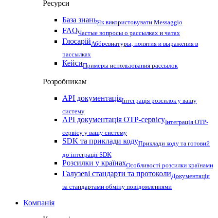
Ресурси
База знань
Як використовувати Messaggio
FAQ
Частые вопросы о рассылках и чатах
Глосарій
Аббревиатуры, понятия и выражения в
рассылках
Кейси
Примеры использования рассылок
Розробникам
API документація
Інтеграція розсилок у вашу
систему
API документація OTP-сервісу
Інтеграція OTP-
сервісу у вашу систему
SDK та приклади коду
Приклади коду та готовий
до інтеграції SDK
Розсилки у країнах
Особливості розсилки країнами
Галузеві стандарти та протоколи
Документація
за стандартами обміну повідомленнями
Компанія