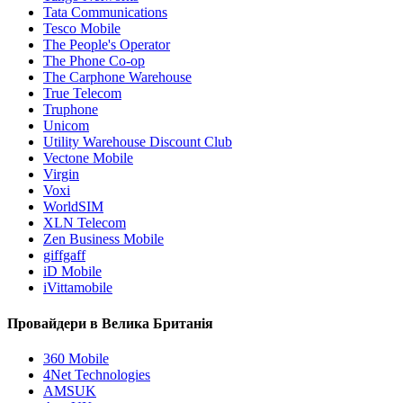
Tata Communications
Tesco Mobile
The People's Operator
The Phone Co-op
The Carphone Warehouse
True Telecom
Truphone
Unicom
Utility Warehouse Discount Club
Vectone Mobile
Virgin
Voxi
WorldSIM
XLN Telecom
Zen Business Mobile
giffgaff
iD Mobile
iVittamobile
Провайдери в Велика Британія
360 Mobile
4Net Technologies
AMSUK