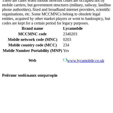
There are cases when mobile network codes are occupied not by
mobile carriers, but government structures (military, railway, landline
phone authorities), fixed and broadband internet providers, scientific
organisations, etc. Some MCCMNCs belong to obsolete legal
entities, acquired by other market players or went to bankruptcy, but
codes are kept for a certain period for legacy purposes.
Brand name
Lycamobile
MCCMNC code
2340203
Mobile network code (MNC)
0203
Mobile country code (MCC)
234
Mobile Number Portability (MNP)
Yes
Web
www.lycamobile.co.uk
Рейтинг мобільних операторів