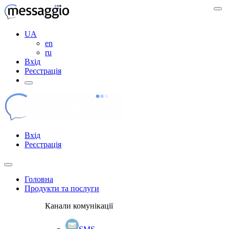
UA
en
ru
Вхід
Реєстрація
Вхід
Реєстрація
Головна
Продукти та послуги
Канали комунікації