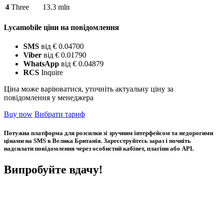
4
Three
13.3 mln
Lycamobile ціни на повідомлення
SMS
від € 0.04700
Viber
від € 0.01790
WhatsApp
від € 0.04879
RCS
Inquire
Ціна може варіюватися, уточніть актуальну ціну за
повідомлення у менеджера
Buy now
Вибрати тариф
Потужна платформа для розсилки зі зручним інтерфейсом та недорогими
цінами на SMS в Велика Британія. Зареєструйтесь зараз і почніть
надсилати повідомлення через особистий кабінет, плагіни або API.
Випробуйте вдачу!