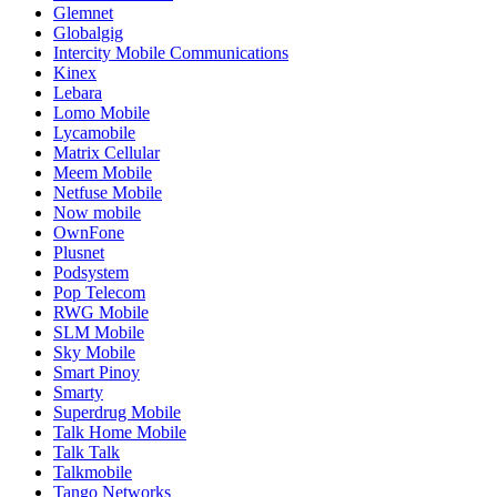
Glemnet
Globalgig
Intercity Mobile Communications
Kinex
Lebara
Lomo Mobile
Lycamobile
Matrix Cellular
Meem Mobile
Netfuse Mobile
Now mobile
OwnFone
Plusnet
Podsystem
Pop Telecom
RWG Mobile
SLM Mobile
Sky Mobile
Smart Pinoy
Smarty
Superdrug Mobile
Talk Home Mobile
Talk Talk
Talkmobile
Tango Networks