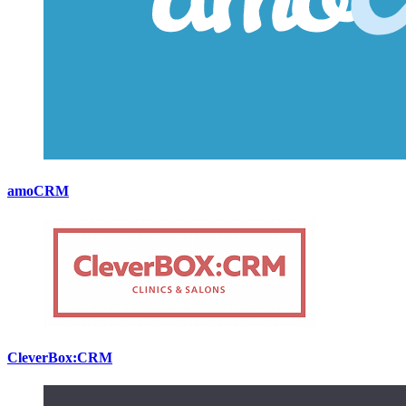
amoCRM
CleverBox:CRM