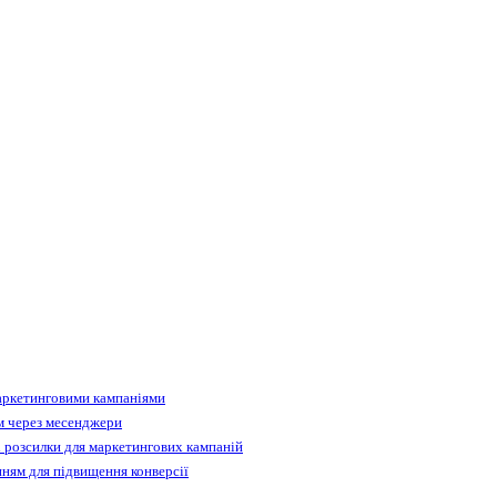
аркетинговими кампаніями
м через месенджери
 розсилки для маркетингових кампаній
ням для підвищення конверсії