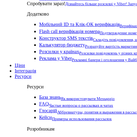
Спробувати зараз!
Дізнайтесь більше розсилці у Viber! Зап
Додатково
Мобільний ID та Клік-ОК верифікація
Верифікац
Flash call верифікація номера
Подтверждение номер
Конструктор SMS текстів
Складіть повідомлення, 
Калькулятор бюджету
Розрахуйте вартість маркетин
Розсилки у країнах
Розсилки повідомлень у різних к
Реклама у Viber
Рекламні банери і оголошення у Вай
Ціни
Інтеграція
Ресурси
Ресурси
База знань
Як використовувати Messaggio
FAQ
Частые вопросы о рассылках и чатах
Глосарій
Аббревиатуры, понятия и выражения в рассы
Кейси
Примеры использования рассылок
Розробникам