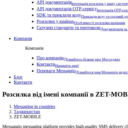
API документація
Інтеграція розсилок у вашу систем
API документація OTP-сервісу
Інтеграція OTP-сер
SDK та приклади коду
Приклади коду та готовий до
Розсилки у країнах
Особливості розсилки країнами
Галузеві стандарти та протоколи
Документація за
Компанія
Компанія
Про компанію
Дізнайтесь більше про Месседжіо
Контакти
Напишіть нам!
Переваги Messaggio
Дізнайтеся чим Messaggio відрі
Блог
Контакти
Розсилка від імені компанії в ZET-MO
Messaging in countries
Таджикистан
ZET-MOBILE
Messaggio messaging platform provides high-quality SMS delivery ch