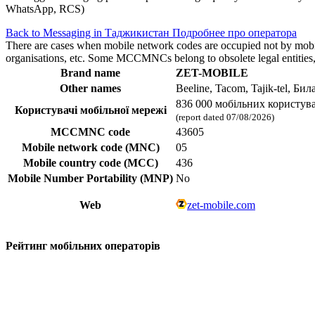
WhatsApp, RCS)
Back to Messaging in Таджикистан
Подробнее про оператора
There are cases when mobile network codes are occupied not by mobile c
organisations, etc. Some MCCMNCs belong to obsolete legal entities, a
Brand name
ZET-MOBILE
Other names
Beeline, Tacom, Tajik-tel, Бил
836 000 мобільних користува
Користувачі мобільної мережі
(report dated 07/08/2026)
MCCMNC code
43605
Mobile network code (MNC)
05
Mobile country code (MCC)
436
Mobile Number Portability (MNP)
No
Web
zet-mobile.com
Рейтинг мобільних операторів