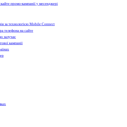
ускайте промо-кампанії у месенджері
ія за технологією Mobile Connect
а телефона на сайте
що залучає
гової кампанії
раїнах
бер
лках