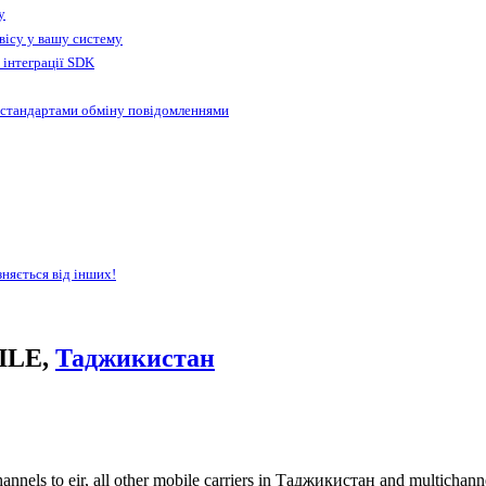
у
вісу у вашу систему
 інтеграції SDK
 стандартами обміну повідомленнями
зняється від інших!
BILE,
Таджикистан
annels to eir, all other mobile carriers in Таджикистан and multichan