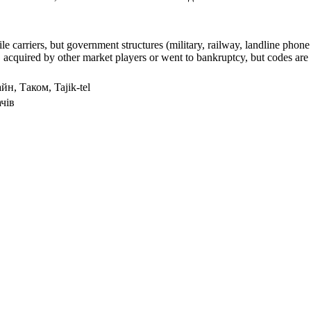
arriers, but government structures (military, railway, landline phone a
cquired by other market players or went to bankruptcy, but codes are k
айн, Таком, Tajik-tel
чів