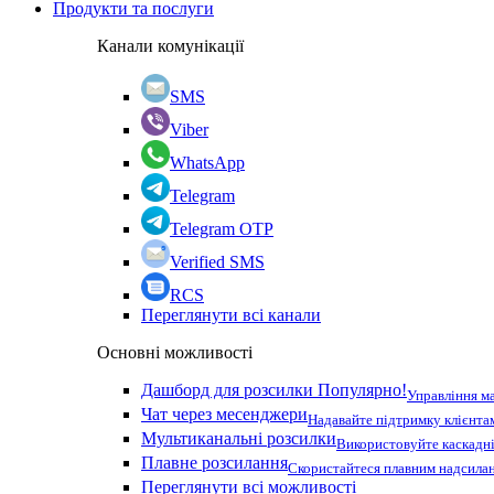
Продукти та послуги
Канали комунікації
SMS
Viber
WhatsApp
Telegram
Telegram OTP
Verified SMS
RCS
Переглянути всі канали
Основні можливості
Дашборд для розсилки
Популярно!
Управління м
Чат через месенджери
Надавайте підтримку клієнта
Мультиканальні розсилки
Використовуйте каскадні
Плавне розсилання
Скористайтеся плавним надсилан
Переглянути всі можливості