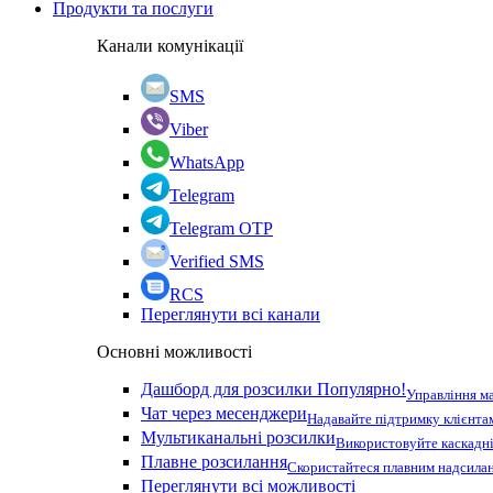
Продукти та послуги
Канали комунікації
SMS
Viber
WhatsApp
Telegram
Telegram OTP
Verified SMS
RCS
Переглянути всі канали
Основні можливості
Дашборд для розсилки
Популярно!
Управління м
Чат через месенджери
Надавайте підтримку клієнта
Мультиканальні розсилки
Використовуйте каскадні
Плавне розсилання
Скористайтеся плавним надсилан
Переглянути всі можливості