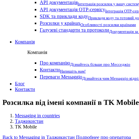
API документація
Інтеграція розсилок у вашу систем
API документація OTP-сервісу
Інтеграція OTP-сер
SDK та приклади коду
Приклади коду та готовий до
Розсилки у країнах
Особливості розсилки країнами
Галузеві стандарти та протоколи
Документація за
Компанія
Компанія
Про компанію
Дізнайтесь більше про Месседжіо
Контакти
Напишіть нам!
Переваги Messaggio
Дізнайтеся чим Messaggio відрі
Блог
Контакти
Розсилка від імені компанії в TK Mobil
Messaging in countries
Таджикистан
TK Mobile
Back to Messaging in Таджикистан
Подробнее про оператора