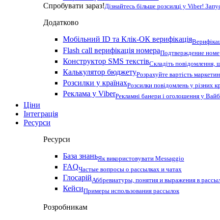
Спробувати зараз!
Дізнайтесь більше розсилці у Viber! Зап
Додатково
Мобільний ID та Клік-ОК верифікація
Верифікац
Flash call верифікація номера
Подтверждение номер
Конструктор SMS текстів
Складіть повідомлення, 
Калькулятор бюджету
Розрахуйте вартість маркетин
Розсилки у країнах
Розсилки повідомлень у різних к
Реклама у Viber
Рекламні банери і оголошення у Вай
Ціни
Інтеграція
Ресурси
Ресурси
База знань
Як використовувати Messaggio
FAQ
Частые вопросы о рассылках и чатах
Глосарій
Аббревиатуры, понятия и выражения в рассы
Кейси
Примеры использования рассылок
Розробникам