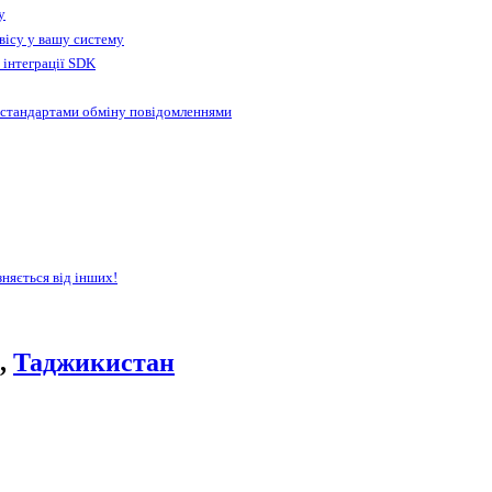
у
вісу у вашу систему
 інтеграції SDK
 стандартами обміну повідомленнями
зняється від інших!
e,
Таджикистан