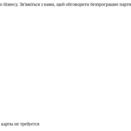
 бізнесу. Зв'яжіться з нами, щоб обговорити
безпрограшне
партн
 карты не требуется