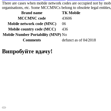
There are cases when mobile network codes are occupied not by mobile c
organisations, etc. Some MCCMNCs belong to obsolete legal entities, a
Brand name
TK Mobile
MCCMNC code
43606
Mobile network code (MNC)
06
Mobile country code (MCC)
436
Mobile Number Portability (MNP)
No
Comments
defunct as of 04/2018
Випробуйте вдачу!