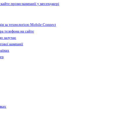
ускайте промо-кампанії у месенджері
ія за технологією Mobile Connect
а телефона на сайте
що залучає
гової кампанії
раїнах
бер
лках