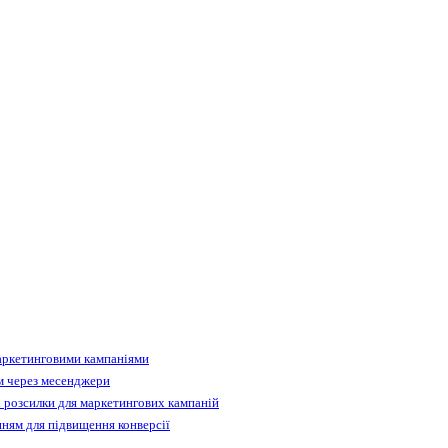
аркетинговими кампаніями
м через месенджери
 розсилки для маркетингових кампаній
ням для підвищення конверсії