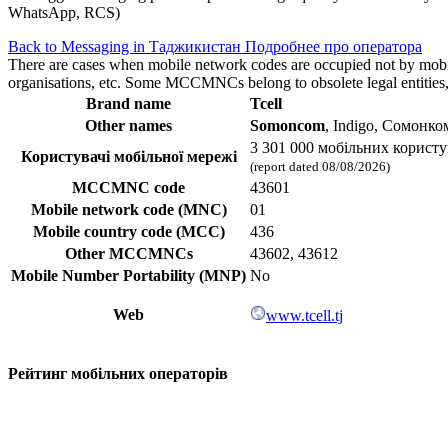
WhatsApp, RCS)
Back to Messaging in Таджикистан
Подробнее про оператора
There are cases when mobile network codes are occupied not by mobile c
organisations, etc. Some MCCMNCs belong to obsolete legal entities, a
Brand name
Tcell
Other names
Somoncom
, Indigo, Сомонк
3 301 000 мобільних користу
Користувачі мобільної мережі
(report dated 08/08/2026)
MCCMNC code
43601
Mobile network code (MNC)
01
Mobile country code (MCC)
436
Other MCCMNCs
43602, 43612
Mobile Number Portability (MNP)
No
Web
www.tcell.tj
Рейтинг мобільних операторів