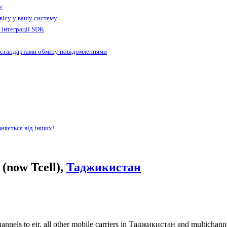
у
вісу у вашу систему
 інтеграції SDK
 стандартами обміну повідомленнями
зняється від інших!
(now Tcell),
Таджикистан
annels to eir, all other mobile carriers in Таджикистан and multichan