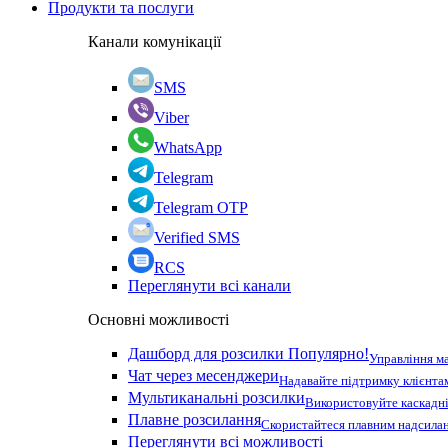
Продукти та послуги
Канали комунікації
SMS
Viber
WhatsApp
Telegram
Telegram OTP
Verified SMS
RCS
Переглянути всі канали
Основні можливості
Дашборд для розсилки
Популярно!
Управління м
Чат через месенджери
Надавайте підтримку клієнта
Мультиканальні розсилки
Використовуйте каскадні
Плавне розсилання
Скористайтеся плавним надсилан
Переглянути всі можливості