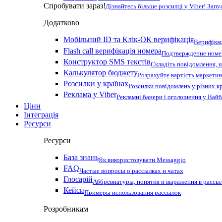
Спробувати зараз!
Дізнайтесь більше розсилці у Viber! Зап
Додатково
Мобільний ID та Клік-ОК верифікація
Верифікац
Flash call верифікація номера
Подтверждение номер
Конструктор SMS текстів
Складіть повідомлення, 
Калькулятор бюджету
Розрахуйте вартість маркетин
Розсилки у країнах
Розсилки повідомлень у різних к
Реклама у Viber
Рекламні банери і оголошення у Вай
Ціни
Інтеграція
Ресурси
Ресурси
База знань
Як використовувати Messaggio
FAQ
Частые вопросы о рассылках и чатах
Глосарій
Аббревиатуры, понятия и выражения в рассы
Кейси
Примеры использования рассылок
Розробникам