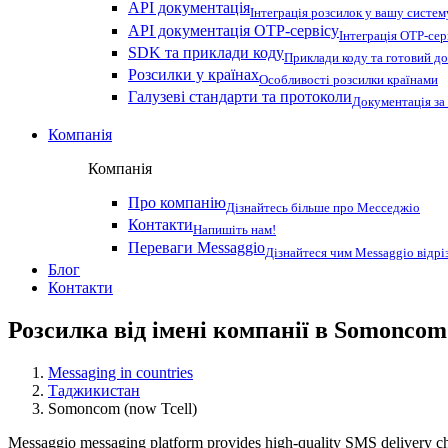
API документація
Інтеграція розсилок у вашу систем
API документація OTP-сервісу
Інтеграція OTP-сер
SDK та приклади коду
Приклади коду та готовий до
Розсилки у країнах
Особливості розсилки країнами
Галузеві стандарти та протоколи
Документація за
Компанія
Компанія
Про компанію
Дізнайтесь більше про Месседжіо
Контакти
Напишіть нам!
Переваги Messaggio
Дізнайтеся чим Messaggio відрі
Блог
Контакти
Розсилка від імені компанії в Somoncom 
Messaging in countries
Таджикистан
Somoncom (now Tcell)
Messaggio messaging platform provides high-quality SMS delivery ch