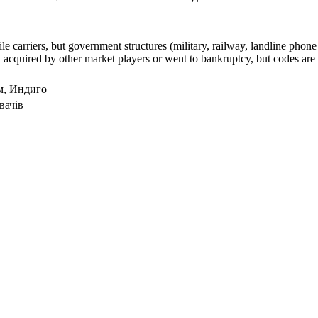
arriers, but government structures (military, railway, landline phone a
cquired by other market players or went to bankruptcy, but codes are k
ом, Индиго
вачів