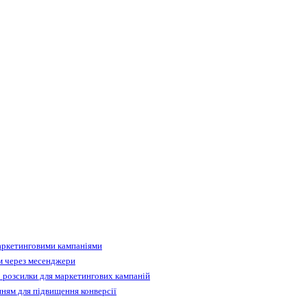
аркетинговими кампаніями
м через месенджери
 розсилки для маркетингових кампаній
ням для підвищення конверсії