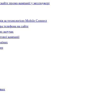
ускайте промо-кампанії у месенджері
ія за технологією Mobile Connect
а телефона на сайте
що залучає
гової кампанії
раїнах
бер
лках