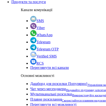
Продукти та послуги
Канали комунікації
SMS
Viber
WhatsApp
Telegram
Telegram OTP
Verified SMS
RCS
Переглянути всі канали
Основні можливості
Дашборд для розсилки
Популярно!
Управління м
Чат через месенджери
Надавайте підтримку клієнта
Мультиканальні розсилки
Використовуйте каскадні
Плавне розсилання
Скористайтеся плавним надсилан
Переглянути всі можливості