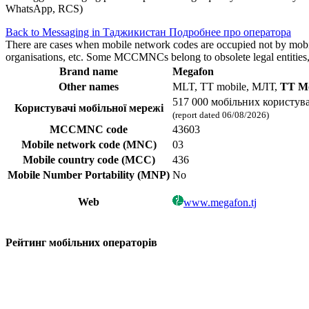
WhatsApp, RCS)
Back to Messaging in Таджикистан
Подробнее про оператора
There are cases when mobile network codes are occupied not by mobile c
organisations, etc. Some MCCMNCs belong to obsolete legal entities, a
Brand name
Megafon
Other names
MLT, TT mobile, МЛТ,
ТТ М
517 000 мобільних користува
Користувачі мобільної мережі
(report dated 06/08/2026)
MCCMNC code
43603
Mobile network code (MNC)
03
Mobile country code (MCC)
436
Mobile Number Portability (MNP)
No
Web
www.megafon.tj
Рейтинг мобільних операторів