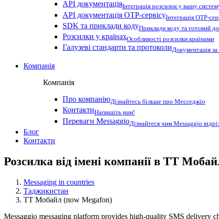
API документація
Інтеграція розсилок у вашу систем
API документація OTP-сервісу
Інтеграція OTP-сер
SDK та приклади коду
Приклади коду та готовий до
Розсилки у країнах
Особливості розсилки країнами
Галузеві стандарти та протоколи
Документація за
Компанія
Компанія
Про компанію
Дізнайтесь більше про Месседжіо
Контакти
Напишіть нам!
Переваги Messaggio
Дізнайтеся чим Messaggio відрі
Блог
Контакти
Розсилка від імені компанії в ТТ Мобай
Messaging in countries
Таджикистан
ТТ Мобайл (now Megafon)
Messaggio messaging platform provides high-quality SMS delivery ch