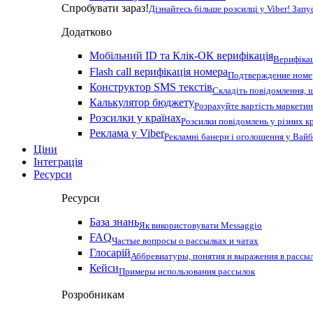
Спробувати зараз!
Дізнайтесь більше розсилці у Viber! Зап
Додатково
Мобільний ID та Клік-ОК верифікація
Верифікац
Flash call верифікація номера
Подтверждение номер
Конструктор SMS текстів
Складіть повідомлення, 
Калькулятор бюджету
Розрахуйте вартість маркетин
Розсилки у країнах
Розсилки повідомлень у різних к
Реклама у Viber
Рекламні банери і оголошення у Вай
Ціни
Інтеграція
Ресурси
Ресурси
База знань
Як використовувати Messaggio
FAQ
Частые вопросы о рассылках и чатах
Глосарій
Аббревиатуры, понятия и выражения в рассы
Кейси
Примеры использования рассылок
Розробникам