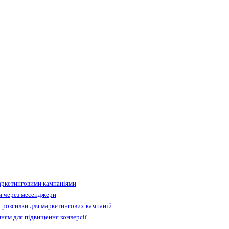
аркетинговими кампаніями
м через месенджери
 розсилки для маркетингових кампаній
ням для підвищення конверсії