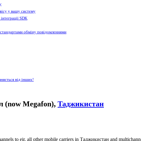
у
вісу у вашу систему
 інтеграції SDK
 стандартами обміну повідомленнями
зняється від інших!
л (now Megafon),
Таджикистан
annels to eir, all other mobile carriers in Таджикистан and multichan