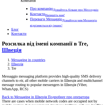
Компанія
Про компанію
Дізнайтесь більше про Месседжіо
Контакти
Напишіть нам!
Переваги Messaggio
Дізнайтеся чим Messaggio
відрізняється від інших!
Блог
Контакти
Розсилка від імені компанії в Tre,
Швеція
Messaging in countries
Швеція
Tre
Messaggio messaging platform provides high-quality SMS delivery
channels to eir, all other mobile carriers in Швеція and multichannel
message routing to popular messengers in Швеція (Viber,
WhatsApp, RCS)
Back to Messaging in Швеція
Подробнее про оператора
There are cases when mobile network codes are occupied not by