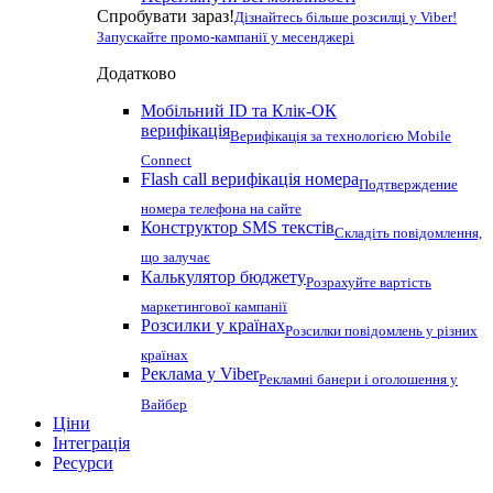
Спробувати зараз!
Дізнайтесь більше розсилці у Viber!
Запускайте промо-кампанії у месенджері
Додатково
Мобільний ID та Клік-ОК
верифікація
Верифікація за технологією Mobile
Connect
Flash call верифікація номера
Подтверждение
номера телефона на сайте
Конструктор SMS текстів
Складіть повідомлення,
що залучає
Калькулятор бюджету
Розрахуйте вартість
маркетингової кампанії
Розсилки у країнах
Розсилки повідомлень у різних
країнах
Реклама у Viber
Рекламні банери і оголошення у
Вайбер
Ціни
Інтеграція
Ресурси