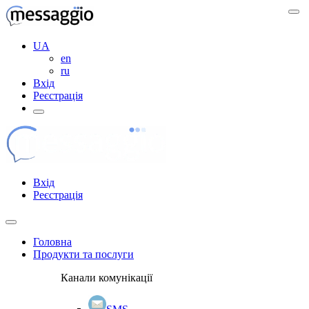
UA
en
ru
Вхід
Реєстрація
Вхід
Реєстрація
Головна
Продукти та послуги
Канали комунікації