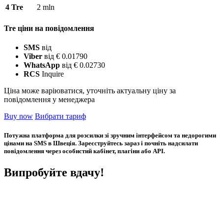
4
Tre
2 mln
Tre ціни на повідомлення
SMS
від
Viber
від € 0.01790
WhatsApp
від € 0.02730
RCS
Inquire
Ціна може варіюватися, уточніть актуальну ціну за
повідомлення у менеджера
Buy now
Вибрати тариф
Потужна платформа для розсилки зі зручним інтерфейсом та недорогими
цінами на SMS в Швеція. Зареєструйтесь зараз і почніть надсилати
повідомлення через особистий кабінет, плагіни або API.
Випробуйте вдачу!