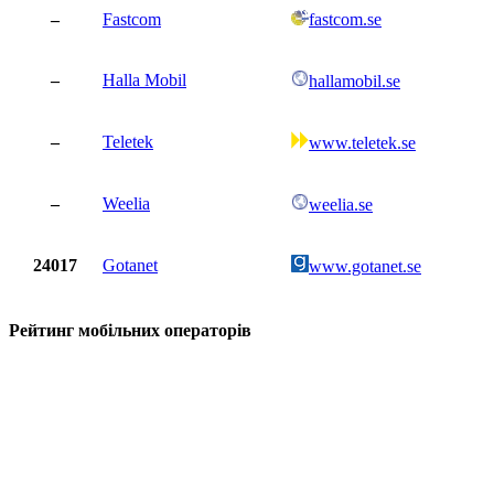
–
Fastcom
fastcom.se
–
Halla Mobil
hallamobil.se
–
Teletek
www.teletek.se
–
Weelia
weelia.se
24017
Gotanet
www.gotanet.se
Рейтинг мобільних операторів