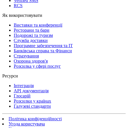
Verified SMS
RCS
Як використовувати
Виставки та конференції
Ресторани та бари
Подорожі та туризм
Служба доставки
Програмне забезпечення та IT
Банківська справа та Фінанси
Страхування
Охорона здоров'я
Розсилка у сфері послуг
Ресурси
Інтеграція
API документація
Глосарій
Розсилки у країнах
Галузеві стандарти
Політика конфіденційності
Угода користувача