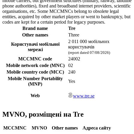
mobile carriers, but government structures (military, railway, landline
phone authorities), fixed and broadband internet providers, scientific
organisations, etc. Some MCCMNCs belong to obsolete legal
entities, acquired by other market players or went to bankruptcy, but
codes are kept for a certain period for legacy purposes.
Brand name
Tre
Other names
Three
2 011 000 мобільних
Користувачі мобільної
користувачів
мережі
(report dated 07/08/2026)
MCCMNC code
24002
Mobile network code (MNC)
02
Mobile country code (MCC)
240
Mobile Number Portability
Yes
(MNP)
Web
www.tre.se
MVNO, розміщені на Tre
MCCMNC
MVNO
Other names
Адреса сайту