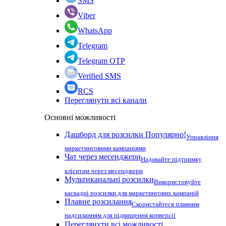
SMS
Viber
WhatsApp
Telegram
Telegram OTP
Verified SMS
RCS
Переглянути всі канали
Основні можливості
Дашборд для розсилки
Популярно!
Управління
маркетинговими кампаніями
Чат через месенджери
Надавайте підтримку
клієнтам через месенджери
Мультиканальні розсилки
Використовуйте
каскадні розсилки для маркетингових кампаній
Плавне розсилання
Скористайтеся плавним
надсиланням для підвищення конверсії
Переглянути всі можливості