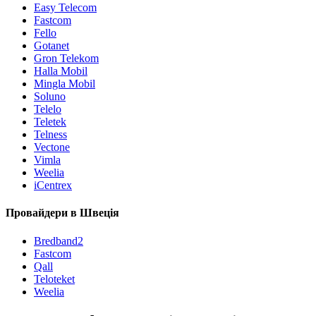
Easy Telecom
Fastcom
Fello
Gotanet
Gron Telekom
Halla Mobil
Mingla Mobil
Soluno
Telelo
Teletek
Telness
Vectone
Vimla
Weelia
iCentrex
Провайдери в Швеція
Bredband2
Fastcom
Qall
Teloteket
Weelia