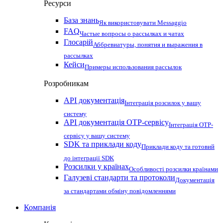
Ресурси
База знань
Як використовувати Messaggio
FAQ
Частые вопросы о рассылках и чатах
Глосарій
Аббревиатуры, понятия и выражения в
рассылках
Кейси
Примеры использования рассылок
Розробникам
API документація
Інтеграція розсилок у вашу
систему
API документація OTP-сервісу
Інтеграція OTP-
сервісу у вашу систему
SDK та приклади коду
Приклади коду та готовий
до інтеграції SDK
Розсилки у країнах
Особливості розсилки країнами
Галузеві стандарти та протоколи
Документація
за стандартами обміну повідомленнями
Компанія