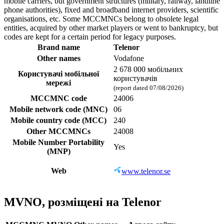
mobile carriers, but government structures (military, railway, landline
phone authorities), fixed and broadband internet providers, scientific
organisations, etc. Some MCCMNCs belong to obsolete legal
entities, acquired by other market players or went to bankruptcy, but
codes are kept for a certain period for legacy purposes.
Brand name
Telenor
Other names
Vodafone
2 678 000 мобільних
Користувачі мобільної
користувачів
мережі
(report dated 07/08/2026)
MCCMNC code
24006
Mobile network code (MNC)
06
Mobile country code (MCC)
240
Other MCCMNCs
24008
Mobile Number Portability
Yes
(MNP)
Web
www.telenor.se
MVNO, розміщені на Telenor