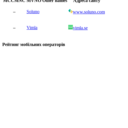
MCCMNC
MVNO
Other names
Адреса сайту
–
Soluno
www.soluno.com
–
Vimla
vimla.se
Рейтинг мобільних операторів