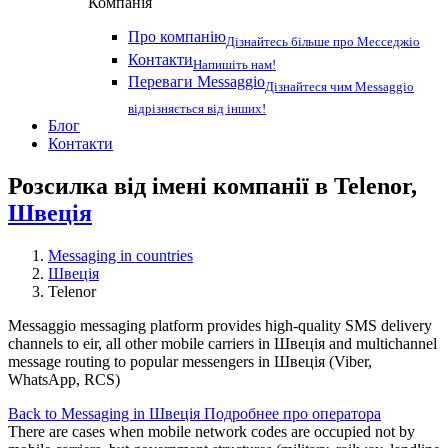
Компанія
Про компанію
Дізнайтесь більше про Месседжіо
Контакти
Напишіть нам!
Переваги Messaggio
Дізнайтеся чим Messaggio
відрізняється від інших!
Блог
Контакти
Розсилка від імені компанії в Telenor,
Швеція
Messaging in countries
Швеція
Telenor
Messaggio messaging platform provides high-quality SMS delivery
channels to eir, all other mobile carriers in Швеція and multichannel
message routing to popular messengers in Швеція (Viber,
WhatsApp, RCS)
Back to Messaging in Швеція
Подробнее про оператора
There are cases when mobile network codes are occupied not by