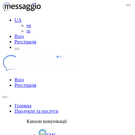
UA
en
ru
Вхід
Реєстрація
Вхід
Реєстрація
Головна
Продукти та послуги
Канали комунікації