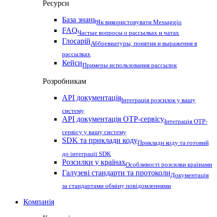
Ресурси
База знань
Як використовувати Messaggio
FAQ
Частые вопросы о рассылках и чатах
Глосарій
Аббревиатуры, понятия и выражения в
рассылках
Кейси
Примеры использования рассылок
Розробникам
API документація
Інтеграція розсилок у вашу
систему
API документація OTP-сервісу
Інтеграція OTP-
сервісу у вашу систему
SDK та приклади коду
Приклади коду та готовий
до інтеграції SDK
Розсилки у країнах
Особливості розсилки країнами
Галузеві стандарти та протоколи
Документація
за стандартами обміну повідомленнями
Компанія