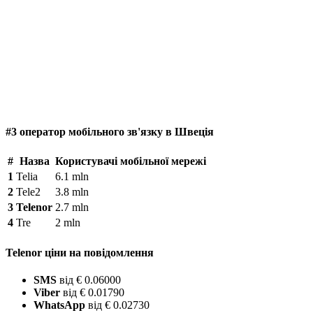
#3 оператор мобільного зв'язку в Швеція
#
Назва
Користувачі мобільної мережі
1
Telia
6.1 mln
2
Tele2
3.8 mln
3
Telenor
2.7 mln
4
Tre
2 mln
Telenor ціни на повідомлення
SMS
від € 0.06000
Viber
від € 0.01790
WhatsApp
від € 0.02730