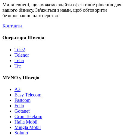
Ми впевнені, що зможемо знайти ефективне рішення для
вашого бізнесу. Зв'яжіться з нами, щоб обговорити
безпрограшне
партнерство!
Контакти
Оператори Швеція
Tele2
Telenor
Telia
Tre
MVNO у Швеція
A3
Easy Telecom
Fastcom
Fello
Gotanet
Gron Telekom
Halla Mobil
Mingla Mobil
Soluno