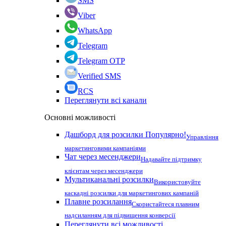
SMS
Viber
WhatsApp
Telegram
Telegram OTP
Verified SMS
RCS
Переглянути всі канали
Основні можливості
Дашборд для розсилки
Популярно!
Управління
маркетинговими кампаніями
Чат через месенджери
Надавайте підтримку
клієнтам через месенджери
Мультиканальні розсилки
Використовуйте
каскадні розсилки для маркетингових кампаній
Плавне розсилання
Скористайтеся плавним
надсиланням для підвищення конверсії
Переглянути всі можливості