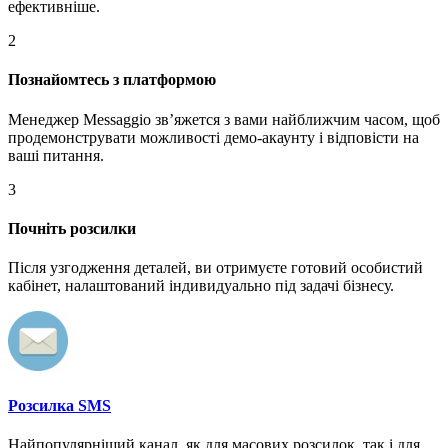
ефективніше.
2
Познайомтесь з платформою
Менеджер Messaggio звʼяжется з вами найближчим часом, щоб
продемонструвати можливості демо-акаунту і відповісти на
ваші питання.
3
Почніть розсилки
Після узгодження деталей, ви отримуєте готовий особистий
кабінет, налаштований індивидуально під задачі бізнесу.
Розсилка SMS
Найпопулярніший канал, як для масових розсилок, так і для