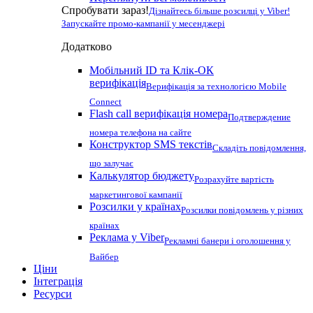
Спробувати зараз!
Дізнайтесь більше розсилці у Viber!
Запускайте промо-кампанії у месенджері
Додатково
Мобільний ID та Клік-ОК
верифікація
Верифікація за технологією Mobile
Connect
Flash call верифікація номера
Подтверждение
номера телефона на сайте
Конструктор SMS текстів
Складіть повідомлення,
що залучає
Калькулятор бюджету
Розрахуйте вартість
маркетингової кампанії
Розсилки у країнах
Розсилки повідомлень у різних
країнах
Реклама у Viber
Рекламні банери і оголошення у
Вайбер
Ціни
Інтеграція
Ресурси