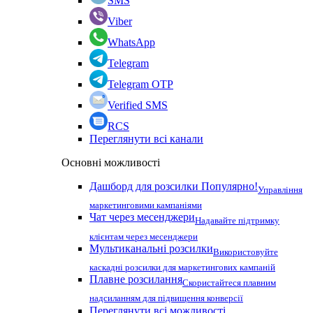
SMS
Viber
WhatsApp
Telegram
Telegram OTP
Verified SMS
RCS
Переглянути всі канали
Основні можливості
Дашборд для розсилки
Популярно!
Управління
маркетинговими кампаніями
Чат через месенджери
Надавайте підтримку
клієнтам через месенджери
Мультиканальні розсилки
Використовуйте
каскадні розсилки для маркетингових кампаній
Плавне розсилання
Скористайтеся плавним
надсиланням для підвищення конверсії
Переглянути всі можливості