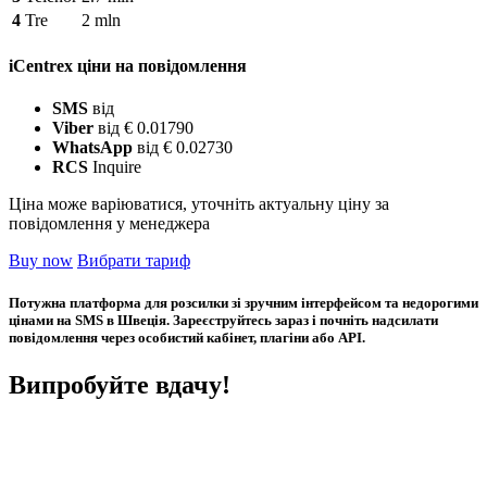
4
Tre
2 mln
iCentrex ціни на повідомлення
SMS
від
Viber
від € 0.01790
WhatsApp
від € 0.02730
RCS
Inquire
Ціна може варіюватися, уточніть актуальну ціну за
повідомлення у менеджера
Buy now
Вибрати тариф
Потужна платформа для розсилки зі зручним інтерфейсом та недорогими
цінами на SMS в Швеція. Зареєструйтесь зараз і почніть надсилати
повідомлення через особистий кабінет, плагіни або API.
Випробуйте вдачу!