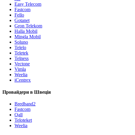
Easy Telecom
Fastcom
Fello
Gotanet
Gron Telekom
Halla Mobil
Mingla Mobil
Soluno
Telelo
Teletek
Telness
Vectone
Vimla
Weelia
iCentrex
Провайдери в Швеція
Bredband2
Fastcom
Qall
Teloteket
Weelia