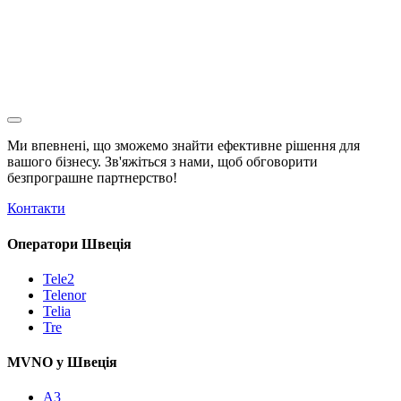
Ми впевнені, що зможемо знайти ефективне рішення для
вашого бізнесу. Зв'яжіться з нами, щоб обговорити
безпрограшне
партнерство!
Контакти
Оператори Швеція
Tele2
Telenor
Telia
Tre
MVNO у Швеція
A3