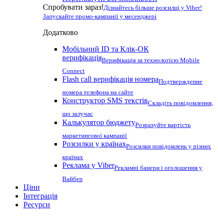
Спробувати зараз!
Дізнайтесь більше розсилці у Viber!
Запускайте промо-кампанії у месенджері
Додатково
Мобільний ID та Клік-ОК
верифікація
Верифікація за технологією Mobile
Connect
Flash call верифікація номера
Подтверждение
номера телефона на сайте
Конструктор SMS текстів
Складіть повідомлення,
що залучає
Калькулятор бюджету
Розрахуйте вартість
маркетингової кампанії
Розсилки у країнах
Розсилки повідомлень у різних
країнах
Реклама у Viber
Рекламні банери і оголошення у
Вайбер
Ціни
Інтеграція
Ресурси