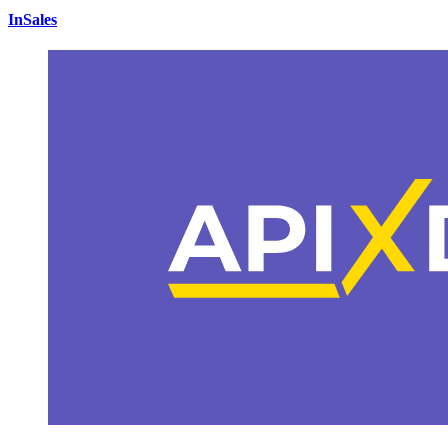
InSales