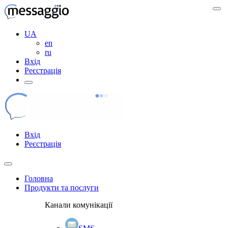
UA
en
ru
Вхід
Реєстрація
Вхід
Реєстрація
Головна
Продукти та послуги
Канали комунікації