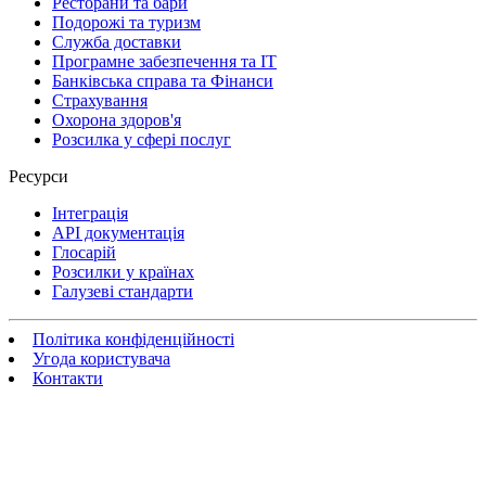
Ресторани та бари
Подорожі та туризм
Служба доставки
Програмне забезпечення та IT
Банківська справа та Фінанси
Страхування
Охорона здоров'я
Розсилка у сфері послуг
Ресурси
Інтеграція
API документація
Глосарій
Розсилки у країнах
Галузеві стандарти
Політика конфіденційності
Угода користувача
Контакти