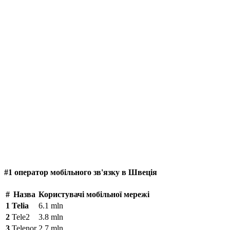
#1 оператор мобільного зв'язку в Швеція
#
Назва
Користувачі мобільної мережі
1
Telia
6.1 mln
2
Tele2
3.8 mln
3
Telenor
2.7 mln