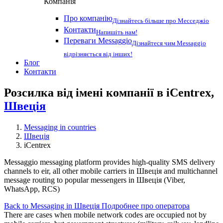
Компанія
Про компанію
Дізнайтесь більше про Месседжіо
Контакти
Напишіть нам!
Переваги Messaggio
Дізнайтеся чим Messaggio
відрізняється від інших!
Блог
Контакти
Розсилка від імені компанії в iCentrex,
Швеція
Messaging in countries
Швеція
iCentrex
Messaggio messaging platform provides high-quality SMS delivery
channels to eir, all other mobile carriers in Швеція and multichannel
message routing to popular messengers in Швеція (Viber,
WhatsApp, RCS)
Back to Messaging in Швеція
Подробнее про оператора
There are cases when mobile network codes are occupied not by