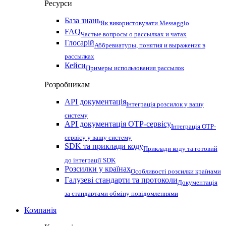
Ресурси
База знань
Як використовувати Messaggio
FAQ
Частые вопросы о рассылках и чатах
Глосарій
Аббревиатуры, понятия и выражения в
рассылках
Кейси
Примеры использования рассылок
Розробникам
API документація
Інтеграція розсилок у вашу
систему
API документація OTP-сервісу
Інтеграція OTP-
сервісу у вашу систему
SDK та приклади коду
Приклади коду та готовий
до інтеграції SDK
Розсилки у країнах
Особливості розсилки країнами
Галузеві стандарти та протоколи
Документація
за стандартами обміну повідомленнями
Компанія